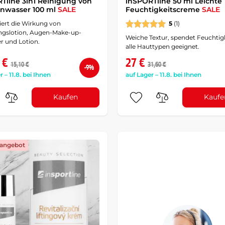
Tline 3in1 Reinigung von
inSPORTline 50 ml Leichte
enwasser 100 ml
SALE
Feuchtigkeitscreme
SALE
ert die Wirkung von
5
(1)
ngslotion, Augen-Make-up-
Weiche Textur, spendet Feuchtigk
r und Lotion.
alle Hauttypen geeignet.
 €
27 €
15,10 €
31,60 €
-9%
r – 11.8. bei Ihnen
auf Lager – 11.8. bei Ihnen
Kaufen
Kaufe
angebot