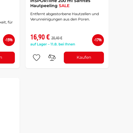
inSPORTline 200 ml Sanftes
Hautpeeling
SALE
Entfernt abgestorbene Hautzellen und
Verunreinigungen aus den Poren.
eit, für
16,90 €
20,40 €
-15%
-17%
auf Lager – 11.8. bei Ihnen
n
Kaufen