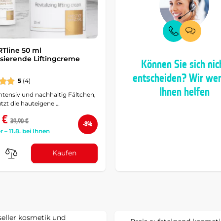
Tline 50 ml
lisierende Liftingcreme
Können Sie sich nic
entscheiden? Wir we
5
(4)
Ihnen helfen
intensiv und nachhaltig Fältchen,
tzt die hauteigene …
 €
39,90 €
-8%
r – 11.8. bei Ihnen
Kaufen
seller kosmetik und