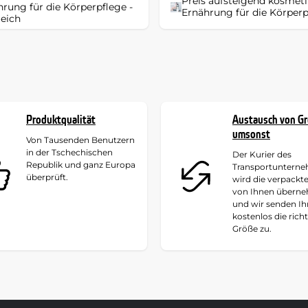
Preis aufsteigend kosmet
rung für die Körperpflege -
Ernährung für die Körperp
leich
Produktqualität
Austausch von G
umsonst
Von Tausenden Benutzern
in der Tschechischen
Der Kurier des
Republik und ganz Europa
Transportuntern
überprüft.
wird die verpackt
von Ihnen übern
und wir senden I
kostenlos die rich
Größe zu.