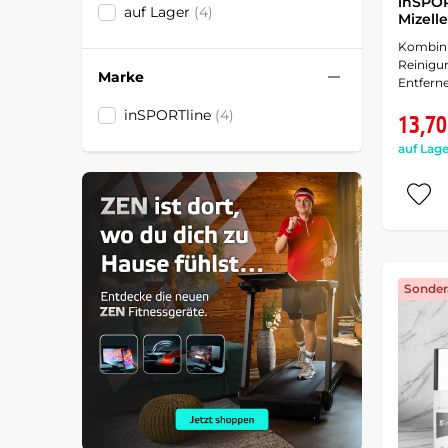
inSPOR
auf Lager
(4)
Mizell
Kombini
Reinigu
Marke
Entferne
inSPORTline
(4)
13,70
auf Lage
Sonder