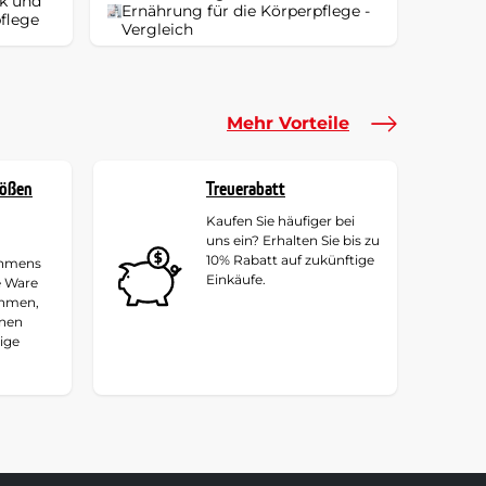
ik und
Ernährung für die Körperpflege -
flege
Vergleich
Mehr Vorteile
rößen
Treuerabatt
Kaufen Sie häufiger bei
uns ein? Erhalten Sie bis zu
10% Rabatt auf zukünftige
ehmens
Einkäufe.
e Ware
ehmen,
hnen
tige