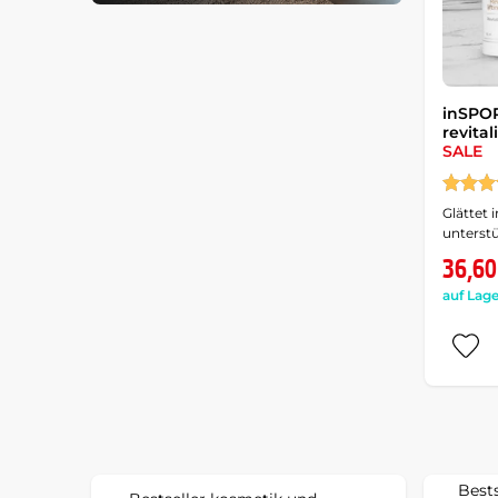
inSPOR
revita
SALE
Glättet 
unterstü
36,60
auf Lage
Best