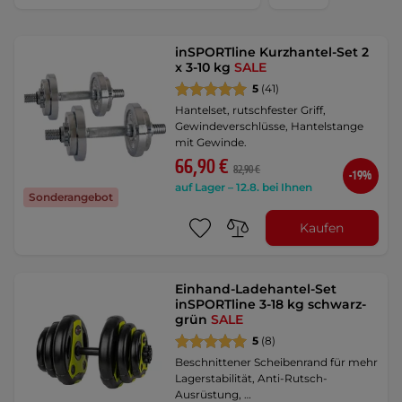
inSPORTline Kurzhantel-Set 2
x 3-10 kg
SALE
5
(41)
Hantelset, rutschfester Griff,
Gewindeverschlüsse, Hantelstange
mit Gewinde.
66,90 €
82,90 €
-19%
auf Lager – 12.8. bei Ihnen
Sonderangebot
Kaufen
Einhand-Ladehantel-Set
inSPORTline 3-18 kg schwarz-
grün
SALE
5
(8)
Beschnittener Scheibenrand für mehr
Lagerstabilität, Anti-Rutsch-
Ausrüstung, …