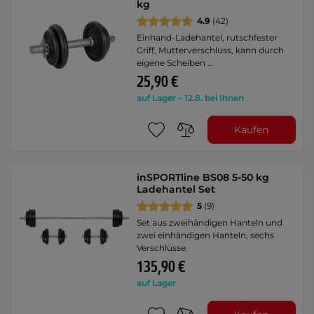
kg
4.9
(42)
Einhand-Ladehantel, rutschfester
Griff, Mutterverschluss, kann durch
eigene Scheiben …
25,90 €
auf Lager – 12.8. bei Ihnen
Kaufen
inSPORTline BS08 5-50 kg
Ladehantel Set
5
(9)
Set aus zweihändigen Hanteln und
zwei einhändigen Hanteln, sechs
Verschlüsse.
135,90 €
auf Lager