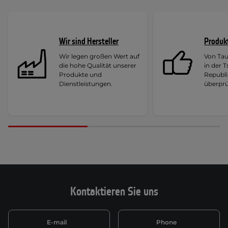
Wir sind Hersteller
Produk
Wir legen großen Wert auf
Von Ta
die hohe Qualität unserer
in der 
Produkte und
Republi
Dienstleistungen.
überprü
Kontaktieren Sie uns
E-mail
Phone