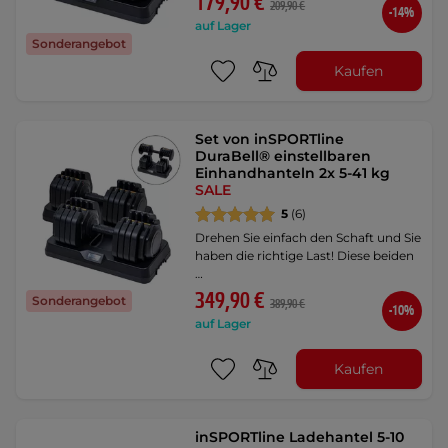
179,90 €
209,90 €
-14%
auf Lager
Sonderangebot
Kaufen
Set von inSPORTline
DuraBell® einstellbaren
Einhandhanteln 2x 5-41 kg
SALE
5
(6)
Drehen Sie einfach den Schaft und Sie
haben die richtige Last! Diese beiden
…
349,90 €
Sonderangebot
389,90 €
-10%
auf Lager
Kaufen
inSPORTline Ladehantel 5-10