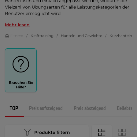
Hantel rasch und einfach angepasst werden, wodurch die
Vielzahl von Übungsarten für alle Leistungskategorien der
Benutzer ermöglicht wird.
Mehr lesen
Fitness
Krafttraining
Hanteln und Gewichte
Kurzhanteln
Brauchen Sie
Hilfe?
TOP
Preis aufsteigend
Preis absteigend
Beliebtest
Produkte filtern