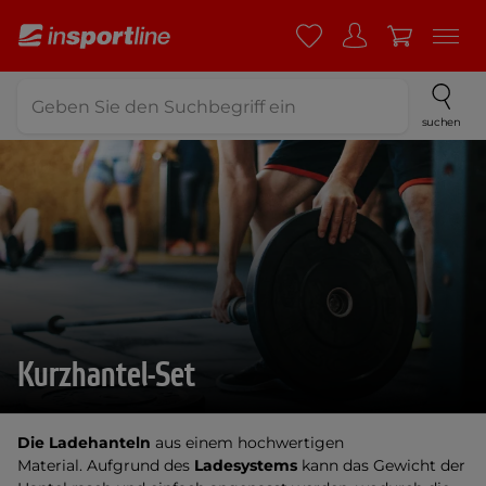
suchen
Kurzhantel-Set
Die Ladehanteln
aus einem hochwertigen
Material. Aufgrund des
Ladesystems
kann das Gewicht der