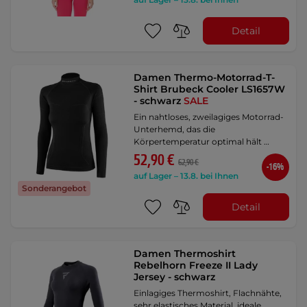
Detail
Damen Thermo-Motorrad-T-
Shirt Brubeck Cooler LS1657W
- schwarz
SALE
Ein nahtloses, zweilagiges Motorrad-
Unterhemd, das die
Körpertemperatur optimal hält …
52,90 €
62,90 €
-16%
auf Lager – 13.8. bei Ihnen
Sonderangebot
Detail
Damen Thermoshirt
Rebelhorn Freeze II Lady
Jersey - schwarz
Einlagiges Thermoshirt, Flachnähte,
sehr elastisches Material, ideale …