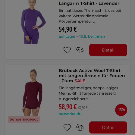
Langarm T-Shirt - Lavender
Ein nahtloses Thermoshirt, das bei
kaltem Wetter die optimale
Körpertemperatur …
54,90 €
auf Lager – 13.8. bei Ihnen
Detail
Brubeck Active Wool T-Shirt
mit langen Ärmeln für Frauen
- Plum
SALE
Ein langärmeliges, doppellagiges
Merino-Shirt für jede Jahreszeit!
Ausgezeichnete …
58,90 €
67,90 €
-13%
ausverkauft
Sonderangebot
Detail