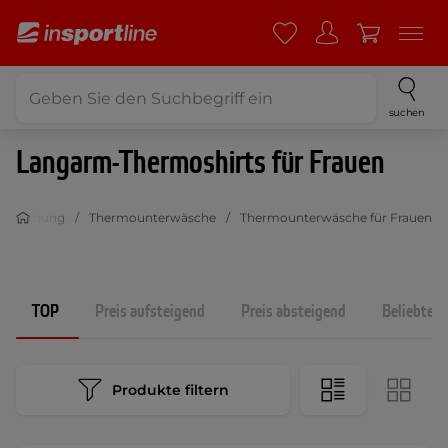
suchen
Langarm-Thermoshirts für Frauen
Bekleidung
Thermounterwäsche
Thermounterwäsche für Frauen
TOP
Preis aufsteigend
Preis absteigend
Beliebtest
Produkte filtern