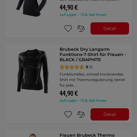
44,90 €
auf Lager – 13.8. bei Ihnen
Detail
Brubeck Dry Langarm
Funktions-T-Shirt für Frauen -
BLACK / GRAPHITE
5
(1)
Funktionelles, schnell trocknendes
Shirt mit Thermoregulierung, bereit
für jede …
44,90 €
auf Lager – 13.8. bei Ihnen
Detail
Frauen Brubeck Thermo