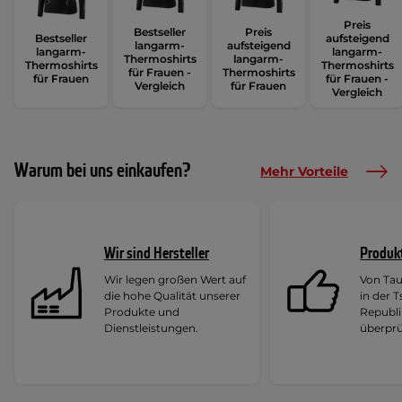
Preis
Bestseller
Preis
Bestseller
aufsteigend
langarm-
aufsteigend
langarm-
langarm-
Thermoshirts
langarm-
Thermoshirts
Thermoshirts
für Frauen -
Thermoshirts
für Frauen
für Frauen -
Vergleich
für Frauen
Vergleich
Warum bei uns einkaufen?
Mehr Vorteile
Wir sind Hersteller
Produk
Wir legen großen Wert auf
Von Ta
die hohe Qualität unserer
in der 
Produkte und
Republi
Dienstleistungen.
überprü