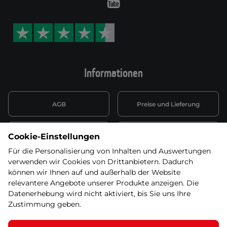
Youtube
Informationen
AGB
Preise und Lieferung
Informationen nach Art. 13
Datenschutzerklärung
Cookie-Einstellungen
DSGVO
Für die Personalisierung von Inhalten und Auswertungen
verwenden wir Cookies von Drittanbietern. Dadurch
Wiederufsbelehrung mit Link
Batterieentsorgung
zum Formular
können wir Ihnen auf und außerhalb der Website
relevantere Angebote unserer Produkte anzeigen. Die
Informationen zu Elektro-
Datenerhebung wird nicht aktiviert, bis Sie uns Ihre
Widerruf erklären
und Elektonikgeräten
Zustimmung geben.