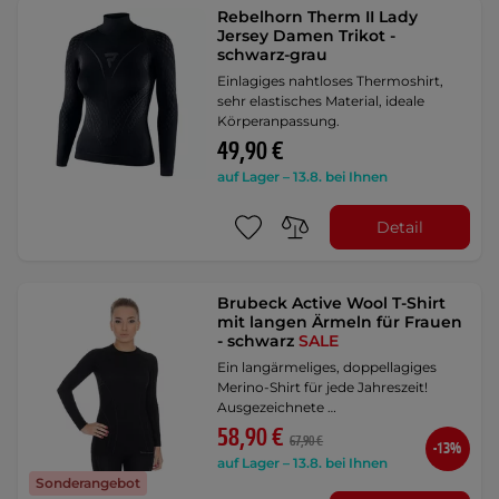
Rebelhorn Therm II Lady
Jersey Damen Trikot -
schwarz-grau
Einlagiges nahtloses Thermoshirt,
sehr elastisches Material, ideale
Körperanpassung.
49,90 €
auf Lager – 13.8. bei Ihnen
Detail
Brubeck Active Wool T-Shirt
mit langen Ärmeln für Frauen
- schwarz
SALE
Ein langärmeliges, doppellagiges
Merino-Shirt für jede Jahreszeit!
Ausgezeichnete …
58,90 €
67,90 €
-13%
auf Lager – 13.8. bei Ihnen
Sonderangebot