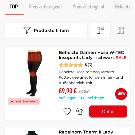
TOP
Preis aufsteigend
Preis absteigend
Beliebtest
Produkte filtern
Beheizte Damen Hose W-TEC
Insupants Lady - schwarz
SALE
5
(3)
Beheizte Hose mit bequemem
Futter, geeignet für den Innen- und
Außenbereich, mit …
69,90 €
115,90 €
-40%
auf Lager – 11.8. bei Ihnen
Sonderangebot
Detail
Rebelhorn Therm II Lady