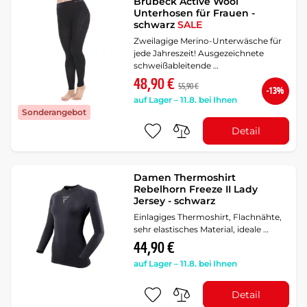
Brubeck Active Wool
Unterhosen für Frauen -
schwarz
SALE
Zweilagige Merino-Unterwäsche für
jede Jahreszeit! Ausgezeichnete
schweißableitende …
48,90 €
55,90 €
-13%
auf Lager – 11.8. bei Ihnen
Sonderangebot
Detail
Damen Thermoshirt
Rebelhorn Freeze II Lady
Jersey - schwarz
Einlagiges Thermoshirt, Flachnähte,
sehr elastisches Material, ideale …
44,90 €
auf Lager – 11.8. bei Ihnen
Detail