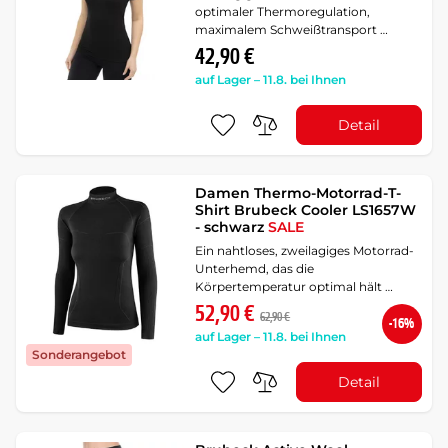
optimaler Thermoregulation,
maximalem Schweißtransport …
42,90 €
auf Lager – 11.8. bei Ihnen
Detail
Damen Thermo-Motorrad-T-
Shirt Brubeck Cooler LS1657W
- schwarz
SALE
Ein nahtloses, zweilagiges Motorrad-
Unterhemd, das die
Körpertemperatur optimal hält …
52,90 €
62,90 €
-16%
auf Lager – 11.8. bei Ihnen
Sonderangebot
Detail