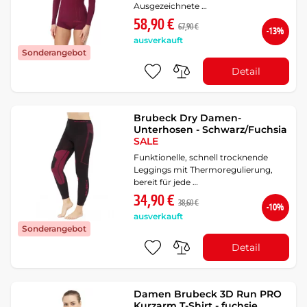
Ausgezeichnete …
58,90 €
67,90 €
-13%
ausverkauft
Sonderangebot
Detail
Brubeck Dry Damen-
Unterhosen - Schwarz/Fuchsia
SALE
Funktionelle, schnell trocknende
Leggings mit Thermoregulierung,
bereit für jede …
34,90 €
38,60 €
-10%
ausverkauft
Sonderangebot
Detail
Damen Brubeck 3D Run PRO
Kurzarm T-Shirt - fuchsie