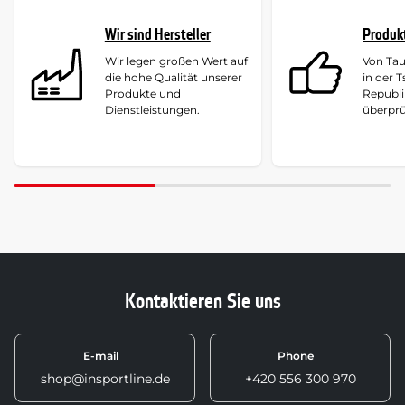
Wir sind Hersteller
Produk
Wir legen großen Wert auf
Von Ta
die hohe Qualität unserer
in der 
Produkte und
Republi
Dienstleistungen.
überprü
Kontaktieren Sie uns
E-mail
Phone
shop@insportline.de
+420 556 300 970