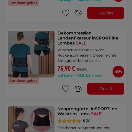
Sonderangebot
Kaufen
Dekompression
Lendenfixateur inSPORTline
Lombes
SALE
Verabschieden Sie sich von
Rückenschmerzen! Dieser leichte
Stützgürtel bietet eine …
76,90 €
103,90 €
-26%
auf Lager – 13.8. bei Ihnen
Sonderangebot
Detail
Neoprengürtel inSPORTline
Waistrim - rosa
SALE
5
(10)
Elastischer Neoprenbund mit