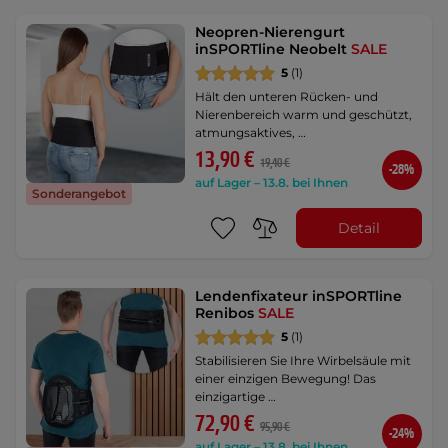
Neopren-Nierengurt
inSPORTline Neobelt
SALE
5
(1)
Hält den unteren Rücken- und
Nierenbereich warm und geschützt,
atmungsaktives, …
13,90 €
19,40 €
-28%
auf Lager – 13.8. bei Ihnen
Sonderangebot
Detail
Lendenfixateur inSPORTline
Renibos
SALE
5
(1)
Stabilisieren Sie Ihre Wirbelsäule mit
einer einzigen Bewegung! Das
einzigartige …
72,90 €
95,90 €
-24%
auf Lager – 13.8. bei Ihnen