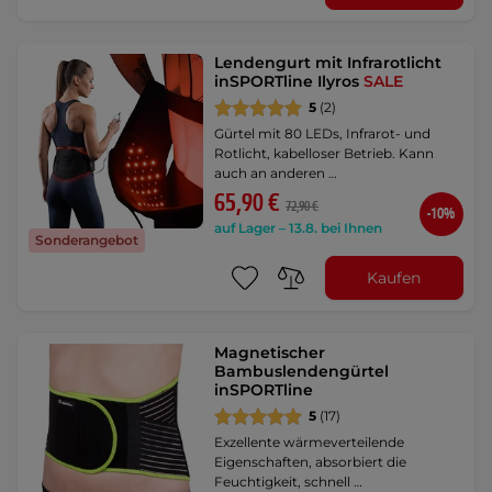
Lendengurt mit Infrarotlicht
inSPORTline Ilyros
SALE
5
(2)
Gürtel mit 80 LEDs, Infrarot- und
Rotlicht, kabelloser Betrieb. Kann
auch an anderen …
65,90 €
72,90 €
-10%
auf Lager – 13.8. bei Ihnen
Sonderangebot
Kaufen
Magnetischer
Bambuslendengürtel
inSPORTline
5
(17)
Exzellente wärmeverteilende
Eigenschaften, absorbiert die
Feuchtigkeit, schnell …