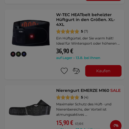
W-TEC HEATbelt beheizter
Hüftgurt in den Größen. XL-
4XL
5
(7)
Ein Hüftgürtel, der Sie warm hält!
Ideal für Wintersport oder höheren …
36,90 €
auf Lager – 13.8. bei Ihnen
Kaufen
Nierengurt EMERZE M160
SALE
5
(4)
Maximaler Schutz des Hüft- und
Nierenbereichs, der Vorteil ist
atmungsaktives …
15,90 €
17,10 €
-7%