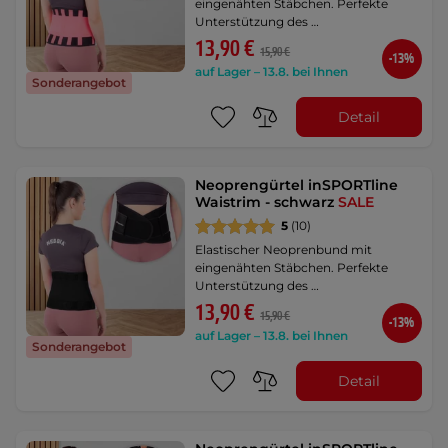
eingenähten Stäbchen. Perfekte
Unterstützung des …
13,90 €
15,90 €
-13%
auf Lager – 13.8. bei Ihnen
Sonderangebot
Detail
Neoprengürtel inSPORTline
Waistrim - schwarz
SALE
5
(10)
Elastischer Neoprenbund mit
eingenähten Stäbchen. Perfekte
Unterstützung des …
13,90 €
15,90 €
-13%
auf Lager – 13.8. bei Ihnen
Sonderangebot
Detail