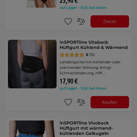
23,90 €
auf Lager – 13.8. bei Ihnen
Detail
inSPORTline Vitaback
Hüftgurt Kühlend & Wärmend
5
(15)
Lendengürtel mit kühlender oder
wärmender Wirkung, bringt
Schmerzlinderung, hilft …
17,90 €
auf Lager – 13.8. bei Ihnen
Kaufen
inSPORTline Vivoback
Hüftgurt mit wärmend-
kühlenden Gelkugeln