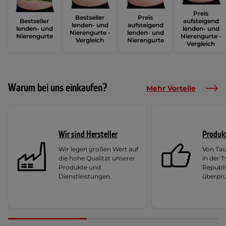
Preis
Bestseller
Preis
Bestseller
aufsteigend
lenden- und
aufsteigend
lenden- und
lenden- und
Nierengurte -
lenden- und
Nierengurte
Nierengurte -
Vergleich
Nierengurte
Vergleich
Warum bei uns einkaufen?
Mehr Vorteile
Wir sind Hersteller
Produk
Wir legen großen Wert auf
Von Ta
die hohe Qualität unserer
in der 
Produkte und
Republi
Dienstleistungen.
überprü