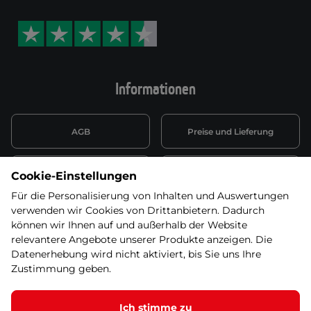
Informationen
AGB
Preise und Lieferung
Informationen nach Art. 13
Datenschutzerklärung
Cookie-Einstellungen
DSGVO
Für die Personalisierung von Inhalten und Auswertungen
verwenden wir Cookies von Drittanbietern. Dadurch
Wiederufsbelehrung mit Link
Batterieentsorgung
zum Formular
können wir Ihnen auf und außerhalb der Website
relevantere Angebote unserer Produkte anzeigen. Die
Informationen zu Elektro-
Datenerhebung wird nicht aktiviert, bis Sie uns Ihre
Widerruf erklären
und Elektonikgeräten
Zustimmung geben.
Ich stimme zu