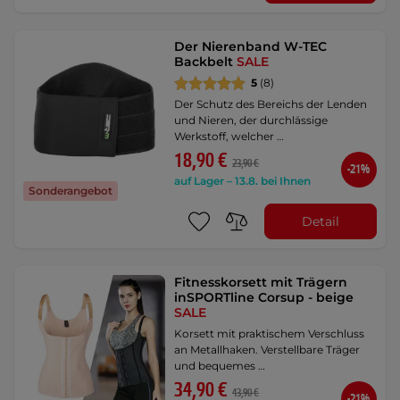
Der Nierenband W-TEC
Backbelt
SALE
5
(8)
Der Schutz des Bereichs der Lenden
und Nieren, der durchlässige
Werkstoff, welcher …
18,90 €
23,90 €
-21%
auf Lager – 13.8. bei Ihnen
Sonderangebot
Detail
Fitnesskorsett mit Trägern
inSPORTline Corsup - beige
SALE
Korsett mit praktischem Verschluss
an Metallhaken. Verstellbare Träger
und bequemes …
34,90 €
43,90 €
-21%