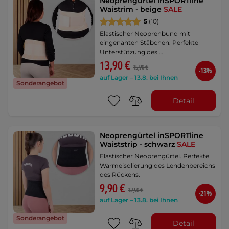
Neoprengürtel inSPORTline
Waistrim - beige
SALE
5
(10)
Elastischer Neoprenbund mit
eingenähten Stäbchen. Perfekte
Unterstützung des …
13,90 €
15,90 €
-13%
auf Lager – 13.8. bei Ihnen
Sonderangebot
Detail
Neoprengürtel inSPORTline
Waiststrip - schwarz
SALE
Elastischer Neoprengürtel. Perfekte
Wärmeisolierung des Lendenbereichs
des Rückens.
9,90 €
12,50 €
-21%
auf Lager – 13.8. bei Ihnen
Sonderangebot
Detail