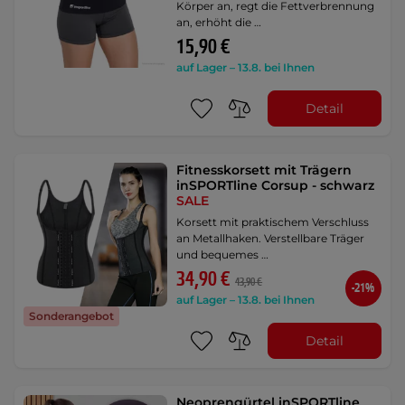
Körper an, regt die Fettverbrennung
an, erhöht die …
15,90 €
auf Lager – 13.8. bei Ihnen
Detail
Fitnesskorsett mit Trägern
inSPORTline Corsup - schwarz
SALE
Korsett mit praktischem Verschluss
an Metallhaken. Verstellbare Träger
und bequemes …
34,90 €
43,90 €
-21%
auf Lager – 13.8. bei Ihnen
Sonderangebot
Detail
Neoprengürtel inSPORTline