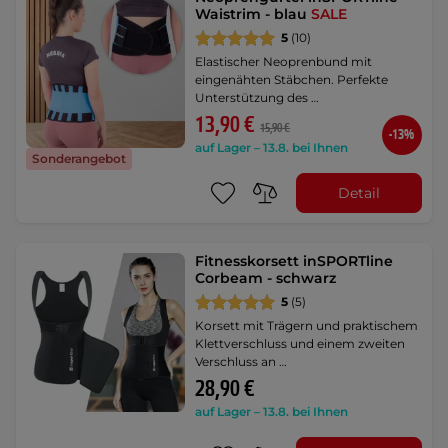
Waistrim - blau
SALE
5
(10)
Elastischer Neoprenbund mit
eingenähten Stäbchen. Perfekte
Unterstützung des …
13,90 €
15,90 €
-13%
auf Lager – 13.8. bei Ihnen
Sonderangebot
Detail
Fitnesskorsett inSPORTline
Corbeam - schwarz
5
(5)
Korsett mit Trägern und praktischem
Klettverschluss und einem zweiten
Verschluss an …
28,90 €
auf Lager – 13.8. bei Ihnen