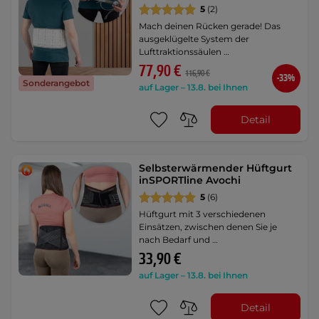
5
(2)
Mach deinen Rücken gerade! Das
ausgeklügelte System der
Lufttraktionssäulen …
77,90 €
116,90 €
-33%
Sonderangebot
auf Lager – 13.8. bei Ihnen
Detail
Selbsterwärmender Hüftgurt
inSPORTline Avochi
5
(6)
Hüftgurt mit 3 verschiedenen
Einsätzen, zwischen denen Sie je
nach Bedarf und …
33,90 €
auf Lager – 13.8. bei Ihnen
Detail