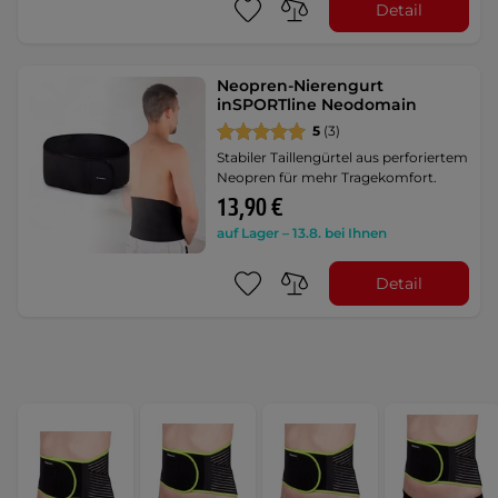
Detail
Neopren-Nierengurt
inSPORTline Neodomain
5
(3)
Stabiler Taillengürtel aus perforiertem
Neopren für mehr Tragekomfort.
13,90 €
auf Lager – 13.8. bei Ihnen
Detail