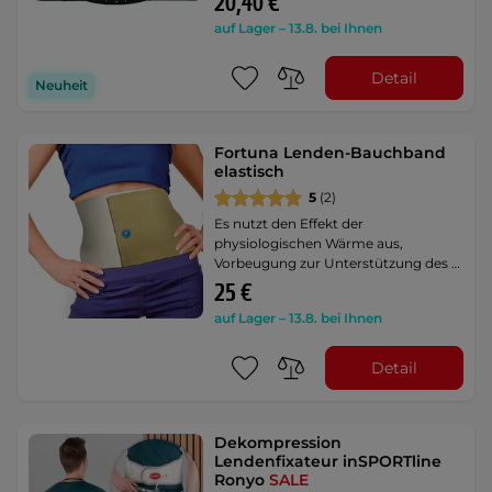
20,40 €
auf Lager – 13.8. bei Ihnen
Detail
Neuheit
Fortuna Lenden-Bauchband
elastisch
5
(2)
Es nutzt den Effekt der
physiologischen Wärme aus,
Vorbeugung zur Unterstützung des …
25 €
auf Lager – 13.8. bei Ihnen
Detail
Dekompression
Lendenfixateur inSPORTline
Ronyo
SALE