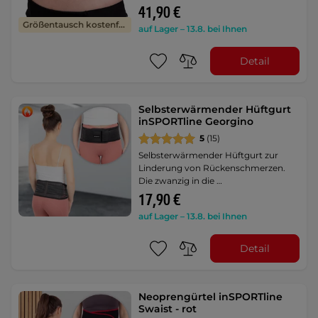
41,90 €
Größentausch kostenfrei
auf Lager – 13.8. bei Ihnen
Detail
Selbsterwärmender Hüftgurt
inSPORTline Georgino
5
(15)
Selbsterwärmender Hüftgurt zur
Linderung von Rückenschmerzen.
Die zwanzig in die …
17,90 €
auf Lager – 13.8. bei Ihnen
Detail
Neoprengürtel inSPORTline
Swaist - rot