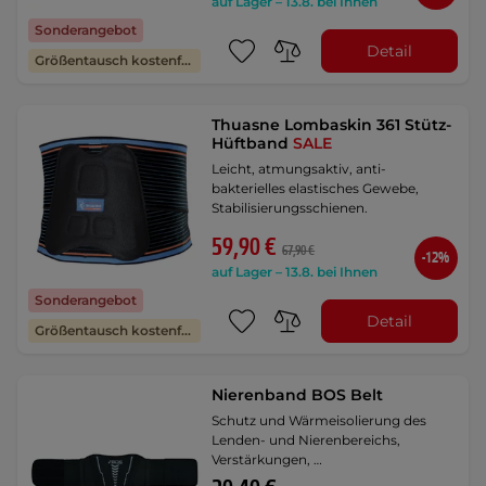
auf Lager – 13.8. bei Ihnen
Sonderangebot
Detail
Größentausch kostenfrei
Thuasne Lombaskin 361 Stütz-
Hüftband
SALE
Leicht, atmungsaktiv, anti-
bakterielles elastisches Gewebe,
Stabilisierungsschienen.
59,90 €
67,90 €
-12%
auf Lager – 13.8. bei Ihnen
Sonderangebot
Detail
Größentausch kostenfrei
Nierenband BOS Belt
Schutz und Wärmeisolierung des
Lenden- und Nierenbereichs,
Verstärkungen, …