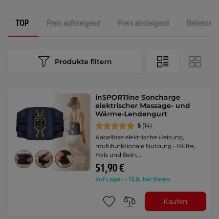
TOP
Preis aufsteigend
Preis absteigend
Beliebtest
Produkte filtern
inSPORTline Soncharge
elektrischer Massage- und
Wärme-Lendengurt
5
(14)
Kabellose elektrische Heizung,
multifunktionale Nutzung - Hüfte,
Hals und Bein, …
51,90 €
auf Lager – 13.8. bei Ihnen
Kaufen