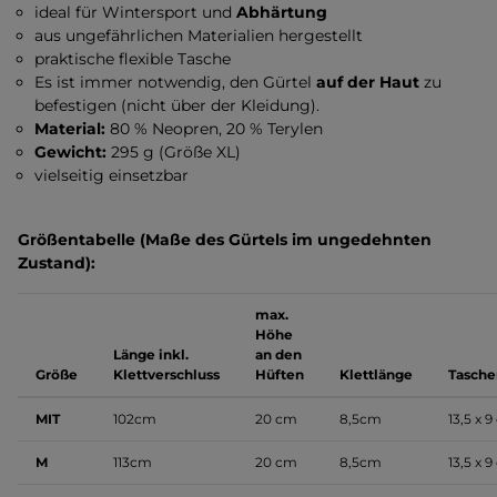
ideal für Wintersport und
Abhärtung
aus ungefährlichen Materialien hergestellt
praktische flexible Tasche
Es ist immer notwendig, den Gürtel
auf der Haut
zu
befestigen (nicht über der Kleidung).
Material:
80 % Neopren, 20 % Terylen
Gewicht:
295 g (Größe XL)
vielseitig einsetzbar
Größentabelle (Maße des Gürtels im ungedehnten
Zustand):
max.
Höhe
Länge inkl.
an den
Größe
Klettverschluss
Hüften
Klettlänge
Tasche
MIT
102cm
20 cm
8,5cm
13,5 x 
M
113cm
20 cm
8,5cm
13,5 x 