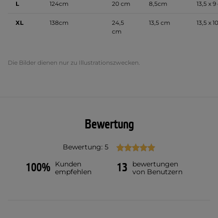
L
124cm
20 cm
8,5cm
13,5 x 
XL
138cm
24,5
13,5 cm
13,5 x 
cm
Die Bilder dienen nur zu Illustrationszwecken.
Bewertung
Bewertung: 5
Kunden
bewertungen
100%
13
empfehlen
von Benutzern