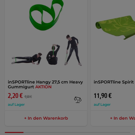
inSPORTline Hangy 27,5 cm Heavy
inSPORTline Spirit
Gummigurt
AKTION
2,20 €
11,90 €
4,50 €
auf Lager
auf Lager
+ In den Warenkorb
+ In den W