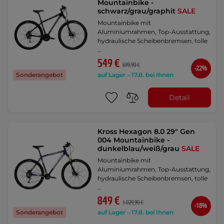
Mountainbike -
schwarz/grau/graphit
SALE
Mountainbike mit
Aluminiumrahmen, Top-Ausstattung,
hydraulische Scheibenbremsen, tolle
…
549 €
699,90 €
-22%
auf Lager – 17.8. bei Ihnen
Sonderangebot
Detail
Kross Hexagon 8.0 29" Gen
004 Mountainbike -
dunkelblau/weiß/grau
SALE
Mountainbike mit
Aluminiumrahmen, Top-Ausstattung,
hydraulische Scheibenbremsen, tolle
…
849 €
1 029,90 €
-18%
auf Lager – 17.8. bei Ihnen
Sonderangebot