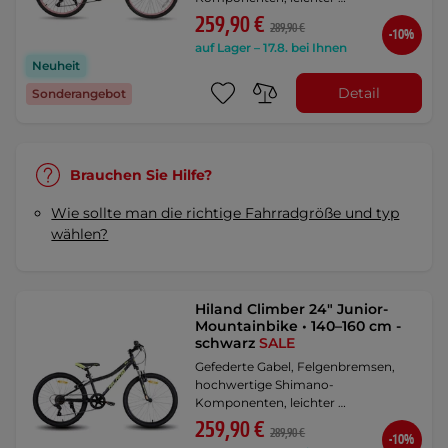
259,90 €
289,90 €
-10%
auf Lager – 17.8. bei Ihnen
Neuheit
Detail
Sonderangebot
Brauchen Sie Hilfe?
Wie sollte man die richtige Fahrradgröße und typ
wählen?
Hiland Climber 24" Junior-
Mountainbike • 140–160 cm -
schwarz
SALE
Gefederte Gabel, Felgenbremsen,
hochwertige Shimano-
Komponenten, leichter …
259,90 €
289,90 €
-10%