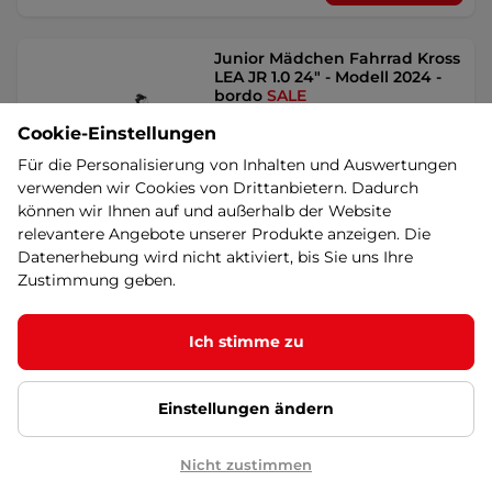
Junior Mädchen Fahrrad Kross
LEA JR 1.0 24" - Modell 2024 -
bordo
SALE
Stylisches Junior-Mädchenrad mit
Cookie-Einstellungen
leichtem Aluminiumrahmen,
Qualitätskomponenten, …
Für die Personalisierung von Inhalten und Auswertungen
324,90 €
verwenden wir Cookies von Drittanbietern. Dadurch
342,90 €
-5%
können wir Ihnen auf und außerhalb der Website
ausverkauft
relevantere Angebote unserer Produkte anzeigen. Die
Sonderangebot
Datenerhebung wird nicht aktiviert, bis Sie uns Ihre
Detail
Zustimmung geben.
Reactor Colt 24"-Juniorenrad –
Ich stimme zu
Modell 2024 - grün
SALE
Hochwertiges Junior-Fahrrad, 18
Gänge, Stahlrahmen, V-Bremse,
Einstellungen ändern
Sicherheitsausstattung, …
249,90 €
274,90 €
Nicht zustimmen
-9%
ausverkauft