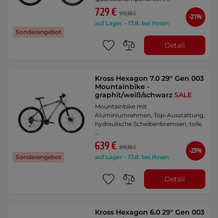
729 €
919,90 €
-21%
auf Lager – 17.8. bei Ihnen
Sonderangebot
Detail
Kross Hexagon 7.0 29" Gen 003
Mountainbike -
graphit/weiß/schwarz
SALE
Mountainbike mit
Aluminiumrahmen, Top-Ausstattung,
hydraulische Scheibenbremsen, tolle
…
639 €
849,90 €
-25%
auf Lager – 17.8. bei Ihnen
Sonderangebot
Detail
Kross Hexagon 6.0 29" Gen 003