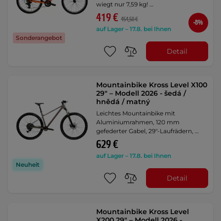
wiegt nur 7,59 kg! …
419 €
454,50 €
-8%
auf Lager – 17.8. bei Ihnen
Sonderangebot
Detail
Mountainbike Kross Level X100
29" – Modell 2026 - šedá /
hnědá / matný
Leichtes Mountainbike mit
Aluminiumrahmen, 120 mm
gefederter Gabel, 29"-Laufrädern, …
629 €
auf Lager – 17.8. bei Ihnen
Neuheit
Detail
Mountainbike Kross Level
X200 29" – Modell 2026 -