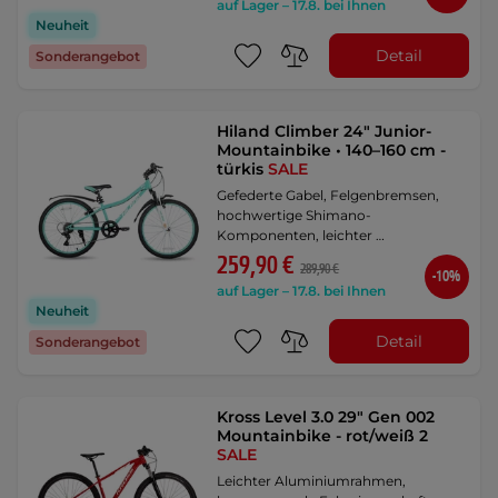
auf Lager – 17.8. bei Ihnen
Neuheit
Detail
Sonderangebot
Hiland Climber 24" Junior-
Mountainbike • 140–160 cm -
türkis
SALE
Gefederte Gabel, Felgenbremsen,
hochwertige Shimano-
Komponenten, leichter …
259,90 €
289,90 €
-10%
auf Lager – 17.8. bei Ihnen
Neuheit
Detail
Sonderangebot
Kross Level 3.0 29" Gen 002
Mountainbike - rot/weiß 2
SALE
Leichter Aluminiumrahmen,