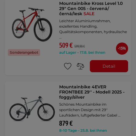
Mountainbike Kross Level 1.0
29" Gen 005 - červená/
černá/lesk
SALE
Leichter Aluminiumrahmen,
exzellentes Handling,
Qualitätskomponenten, hydraulische
…
509 €
599,90 €
-15%
auf Lager – 17.8. bei Ihnen
Sonderangebot
Detail
Mountainbike 4EVER
FRONTBEE 29'' - Modell 2025 -
foggy/silver
Schönes Mountainbike im
sportlichen Design mit 29''
Laufrädern, luftgefederter Gabel …
879 €
8-10 Tage – 25.8. bei Ihnen