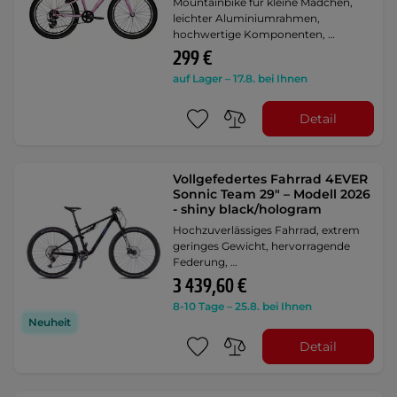
Mountainbike für kleine Mädchen,
leichter Aluminiumrahmen,
hochwertige Komponenten, …
299 €
auf Lager – 17.8. bei Ihnen
Detail
Vollgefedertes Fahrrad 4EVER
Sonnic Team 29" – Modell 2026
- shiny black/hologram
Hochzuverlässiges Fahrrad, extrem
geringes Gewicht, hervorragende
Federung, …
3 439,60 €
8-10 Tage – 25.8. bei Ihnen
Neuheit
Detail