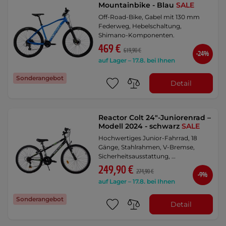
Mountainbike - Blau
SALE
Off-Road-Bike, Gabel mit 130 mm
Federweg, Hebelschaltung,
Shimano-Komponenten.
469 €
619,90 €
-24%
auf Lager – 17.8. bei Ihnen
Sonderangebot
Detail
Reactor Colt 24"-Juniorenrad –
Modell 2024 - schwarz
SALE
Hochwertiges Junior-Fahrrad, 18
Gänge, Stahlrahmen, V-Bremse,
Sicherheitsausstattung, …
249,90 €
274,90 €
-9%
auf Lager – 17.8. bei Ihnen
Sonderangebot
Detail