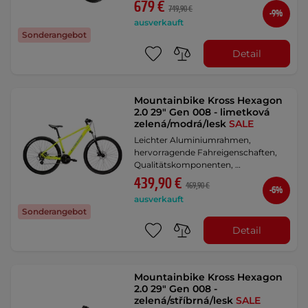
679 €
749,90 €
-9%
ausverkauft
Sonderangebot
Detail
Mountainbike Kross Hexagon
2.0 29" Gen 008 - limetková
zelená/modrá/lesk
SALE
Leichter Aluminiumrahmen,
hervorragende Fahreigenschaften,
Qualitätskomponenten, …
439,90 €
469,90 €
-6%
ausverkauft
Sonderangebot
Detail
Mountainbike Kross Hexagon
2.0 29" Gen 008 -
zelená/stříbrná/lesk
SALE