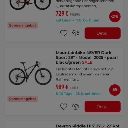
hervorragende Fahreigenschaften,
Qualitätskomponenten, …
729 €
919,90 €
-21%
auf Lager – 17.8. bei Ihnen
Sonderangebot
Detail
Mountainbike 4EVER Dark
Sport 29" - Modell 2025 - pearl
black/green
SALE
Ein leichtes Mountainbike mit 29"-
Laufrädern und einem kleineren
Rahmen für …
989 €
1 049 €
-6%
8-10 Tage – 25.8. bei Ihnen
Sonderangebot
Detail
Devron Riddle H1.7 27,5" 221RM