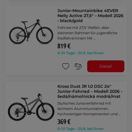
Junior-Mountainbike 4EVER
Nelly Active 27,5" – Modell 2026
- black/gold
Fahrrad mit 27,5'' Reifen, aber
kleineren Rahmen für jugendliche
Radfahrerinnen! Mit …
819 €
8-10 Tage – 25.8. bei Ihnen
Detail
Kross Dust JR 1.0 DSC 24"
Junior-Fahrrad – Modell 2026 -
šedá/námořnická modrá/mat
Stylisches Juniorenfahrrad mit
leichtem Aluminiumrahmen,
hochwertigen Komponenten und …
369 €
8-10 Tage – 25.8. bei Ihnen