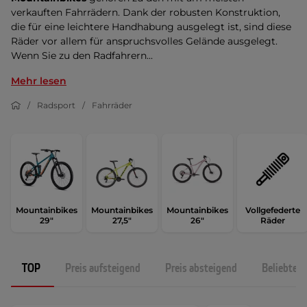
verkauften Fahrrädern. Dank der robusten Konstruktion,
die für eine leichtere Handhabung ausgelegt ist, sind diese
Räder vor allem für anspruchsvolles Gelände ausgelegt.
Wenn Sie zu den Radfahrern...
Mehr lesen
Radsport
Fahrräder
Mountainbikes
Mountainbikes
Mountainbikes
Vollgefederte
29"
27,5"
26"
Räder
TOP
Preis aufsteigend
Preis absteigend
Beliebtest