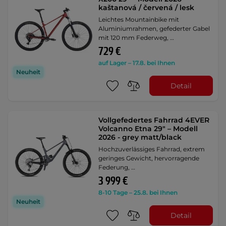
kaštanová / červená / lesk
Leichtes Mountainbike mit
Aluminiumrahmen, gefederter Gabel
mit 120 mm Federweg, …
729 €
auf Lager – 17.8. bei Ihnen
Neuheit
Detail
Vollgefedertes Fahrrad 4EVER
Volcanno Etna 29" – Modell
2026 - grey matt/black
Hochzuverlässiges Fahrrad, extrem
geringes Gewicht, hervorragende
Federung, …
3 999 €
8-10 Tage – 25.8. bei Ihnen
Neuheit
Detail