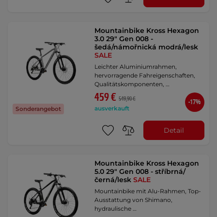
Mountainbike Kross Hexagon
3.0 29" Gen 008 -
šedá/námořnická modrá/lesk
SALE
Leichter Aluminiumrahmen,
hervorragende Fahreigenschaften,
Qualitätskomponenten, …
459 €
549,90 €
-17%
ausverkauft
Sonderangebot
Detail
Mountainbike Kross Hexagon
5.0 29" Gen 008 - stříbrná/
černá/lesk
SALE
Mountainbike mit Alu-Rahmen, Top-
Ausstattung von Shimano,
hydraulische …