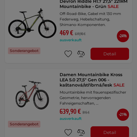
Devron Riddle H1.7 27,5" 221RM
Mountainbike - Grün
SALE
Off-Road-Bike, Gabel mit 130 mm
Federweg, Hebelschaltung,
Shimano-Komponenten.
469 €
619,90 €
-24%
ausverkauft
Sonderangebot
Detail
Damen Mountainbike Kross
LEA 5.0 27,5" Gen 006 -
kaštanová/stříbrná/lesk
SALE
Mountainbike mit frauenspezifischer
Geometrie, hervorragenden
Fahreigenschaften, …
639,90 €
815 €
-21%
ausverkauft
Sonderangebot
Detail