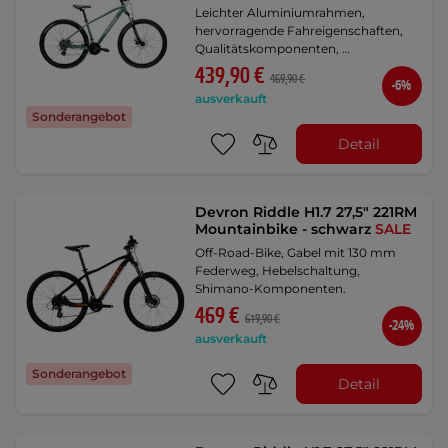
Leichter Aluminiumrahmen,
hervorragende Fahreigenschaften,
Qualitätskomponenten, …
439,90 €
469,90 €
-6%
ausverkauft
Sonderangebot
Detail
Devron Riddle H1.7 27,5" 221RM
Mountainbike - schwarz
SALE
Off-Road-Bike, Gabel mit 130 mm
Federweg, Hebelschaltung,
Shimano-Komponenten.
469 €
619,90 €
-24%
ausverkauft
Sonderangebot
Detail