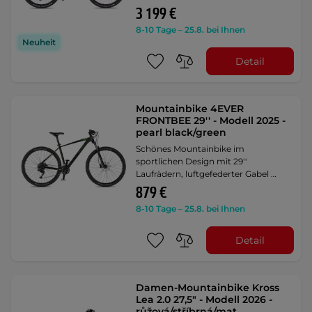
3 199 €
8-10 Tage – 25.8. bei Ihnen
Neuheit
Detail
Mountainbike 4EVER
FRONTBEE 29'' - Modell 2025 -
pearl black/green
Schönes Mountainbike im
sportlichen Design mit 29''
Laufrädern, luftgefederter Gabel …
879 €
8-10 Tage – 25.8. bei Ihnen
Detail
Damen-Mountainbike Kross
Lea 2.0 27,5" - Modell 2026 -
růžová/stříbrná/mat