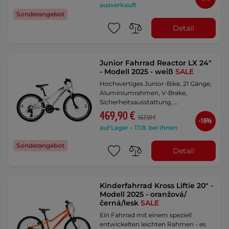
ausverkauft
Sonderangebot
Detail
Junior Fahrrad Reactor LX 24"
- Modell 2025 - weiß
SALE
Hochwertiges Junior-Bike, 21 Gänge,
Aluminiumrahmen, V-Brake,
Sicherheitsausstattung, …
469,90 €
557,50 €
-16%
auf Lager – 17.8. bei Ihnen
Sonderangebot
Detail
Kinderfahrrad Kross Liftie 20" -
Modell 2025 - oranžová/
černá/lesk
SALE
Ein Fahrrad mit einem speziell
entwickelten leichten Rahmen - es