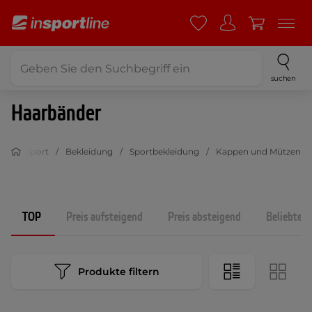
suchen
Haarbänder
Sport
Bekleidung
Sportbekleidung
Kappen und Mützen
TOP
Preis aufsteigend
Preis absteigend
Beliebtest
Produkte filtern