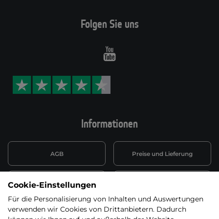
Folgen Sie uns
Youtube
Informationen
AGB
Preise und Lieferung
Informationen nach Art. 13
Datenschutzerklärung
Cookie-Einstellungen
DSGVO
Für die Personalisierung von Inhalten und Auswertungen
verwenden wir Cookies von Drittanbietern. Dadurch
Wiederufsbelehrung mit Link
Batterieentsorgung
zum Formular