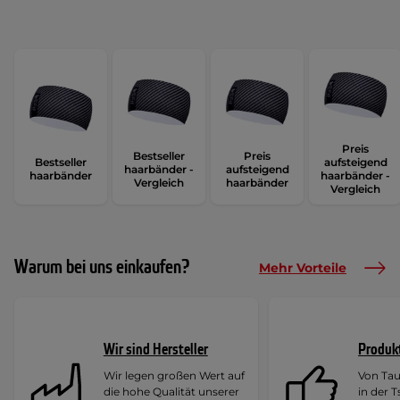
Preis
Bestseller
Preis
Bestseller
aufsteigend
haarbänder -
aufsteigend
haarbänder
haarbänder -
Vergleich
haarbänder
Vergleich
Warum bei uns einkaufen?
Mehr Vorteile
Wir sind Hersteller
Produk
Wir legen großen Wert auf
Von Ta
die hohe Qualität unserer
in der 