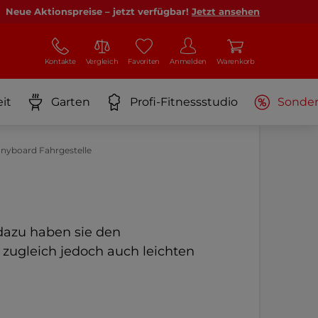
Neue Aktionspreise – jetzt verfügbar!
Jetzt ansehen
Kontakte
Vergleich
Favoriten
Anmelden
Warenkorb
it
Garten
Profi-Fitnessstudio
Sonde
nyboard Fahrgestelle
dazu haben sie den
zugleich jedoch auch leichten