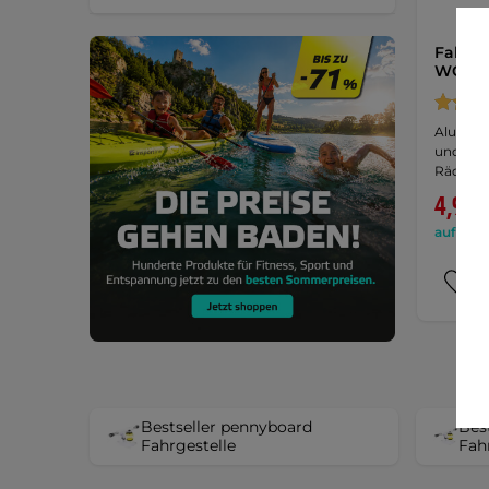
Fahrge
WORKE
Alu-Tru
und 2 Muttern für die Befestigung der
Räder.
4,90 
auf Lage
Bestseller pennyboard
Bes
Fahrgestelle
Fahr