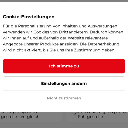
stell für das Penny Board
Fahrgestell für das Penny
Cookie-Einstellungen
R 3" - weiß
SALE
WORKER 3" - schwarz
SALE
Für die Personalisierung von Inhalten und Auswertungen
5
(1)
5
(1)
verwenden wir Cookies von Drittanbietern. Dadurch können
ck mit den Hülsen, dem Kingpin
Alu-Truck mit den Hülsen, dem 
wir Ihnen auf und außerhalb der Website relevantere
und 2 Muttern für die Befestigung der
Angebote unserer Produkte anzeigen. Die Datenerhebung
Räder.
wird nicht aktiviert, bis Sie uns Ihre Zustimmung geben.
€
4,90 €
11,80 €
11,80 €
-58%
r – 12.8. bei Ihnen
auf Lager – 12.8. bei Ihnen
Ich stimme zu
Detail
Detai
Einstellungen ändern
Nicht zustimmen
tseller pennyboard
Preis aufsteigend penny
gestelle - Vergleich
Fahrgestelle