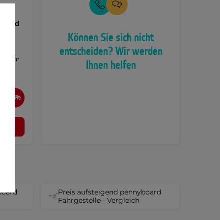
 Board
Können Sie sich nicht
entscheiden? Wir werden
Kingpin
Ihnen helfen
-58%
l
board
Preis aufsteigend pennyboard
Fahrgestelle - Vergleich