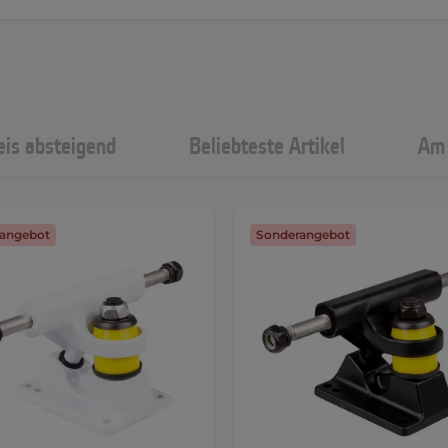
eis absteigend
Beliebteste Artikel
Am 
angebot
Sonderangebot