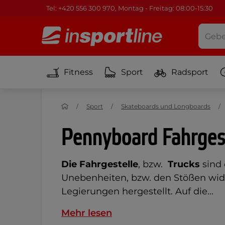
Tel: +420 556 300 970, Montag - Freitag: 08:00-15:30
Fitness
Sport
Radsport
Sport
Skateboards und Longboards
Pennyboard Fahrges
Die Fahrgestelle
, bzw.
Trucks
sind 
Unebenheiten, bzw. den Stößen wide
Legierungen hergestellt. Auf die...
Mehr lesen