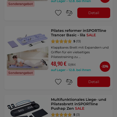
auf Lager – 12.8. bei Ihnen
Sonderangebot
Detail
Pilates reformer inSPORTline
Trancer Basic - lila
SALE
5
(13)
Klappbares Brett mit Expandern und
Griffen für ein vielseitiges
Pilatestraining zu …
48,90 €
72,90 €
-33%
auf Lager – 12.8. bei Ihnen
Sonderangebot
Detail
Multifunktionales Liege- und
Pilatesbrett inSPORTline
Pushap Zen
SALE
5
(3)