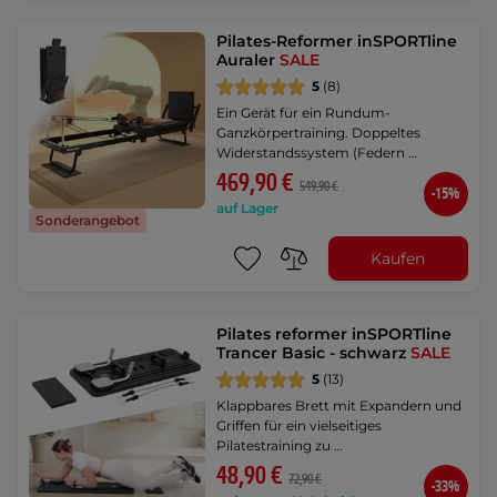
Pilates-Reformer inSPORTline
Auraler
SALE
5
(8)
Ein Gerät für ein Rundum-
Ganzkörpertraining. Doppeltes
Widerstandssystem (Federn …
469,90 €
549,90 €
-15%
auf Lager
Sonderangebot
Kaufen
Pilates reformer inSPORTline
Trancer Basic - schwarz
SALE
5
(13)
Klappbares Brett mit Expandern und
Griffen für ein vielseitiges
Pilatestraining zu …
48,90 €
72,90 €
-33%