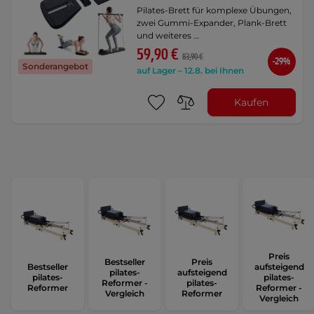
Pilates-Brett für komplexe Übungen,
zwei Gummi-Expander, Plank-Brett
und weiteres …
59,90 €
83,90 €
-29%
Sonderangebot
auf Lager – 12.8. bei Ihnen
Kaufen
Preis
Bestseller
Preis
Bestseller
aufsteigend
pilates-
aufsteigend
pilates-
pilates-
Reformer -
pilates-
Reformer
Reformer -
Vergleich
Reformer
Vergleich