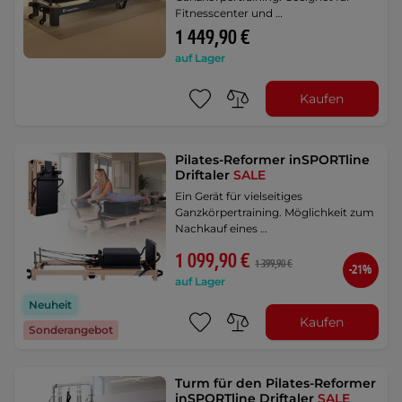
Fitnesscenter und …
1 449,90 €
auf Lager
Kaufen
Pilates-Reformer inSPORTline
Driftaler
SALE
Ein Gerät für vielseitiges
Ganzkörpertraining. Möglichkeit zum
Nachkauf eines …
1 099,90 €
1 399,90 €
-21%
auf Lager
Neuheit
Kaufen
Sonderangebot
Turm für den Pilates-Reformer
inSPORTline Driftaler
SALE