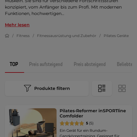
Muskeln. Sie sind für verschiedene Fortschrittsstufen
konzipiert, vom Anfänger bis zum Profi. Mit modernen
Funktionen, hochwertigen...
Mehr lesen
Fitness
Fitnessausrüstung und Zubehör
Pilates Geräte
TOP
Preis aufsteigend
Preis absteigend
Beliebtest
Produkte filtern
Pilates-Reformer inSPORTline
Comfolder
5
(5)
Ein Gerät für ein Rundum-
Ganzkörpertraining. Geeignet für