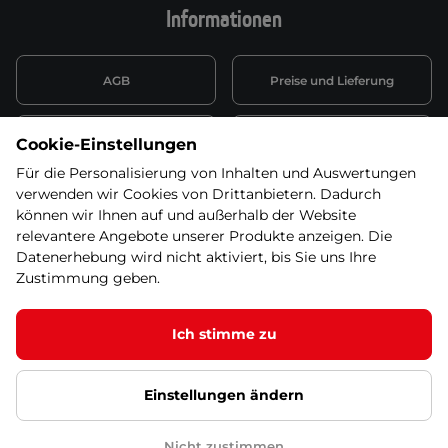
Informationen
AGB
Preise und Lieferung
Informationen nach Art. 13
Datenschutzerklärung
Cookie-Einstellungen
DSGVO
Für die Personalisierung von Inhalten und Auswertungen
verwenden wir Cookies von Drittanbietern. Dadurch
Wiederufsbelehrung mit Link
Batterieentsorgung
zum Formular
können wir Ihnen auf und außerhalb der Website
relevantere Angebote unserer Produkte anzeigen. Die
Informationen zu Elektro-
Datenerhebung wird nicht aktiviert, bis Sie uns Ihre
Widerruf erklären
und Elektonikgeräten
Zustimmung geben.
Ich stimme zu
© 2026 SEVEN SPORT s.r.o Alle Rechte vorbehalten1
Einstellungen ändern
Datenschutzgrundsätze
Google Datenschutz
Google
Partnerseiten
Cookie-Einstellungen
Nicht zustimmen