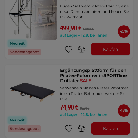
Fügen Sie Ihrem Pilates-Training eine
neue Dimension hinzu und heben Sie
Ihr Workout …
499,90 €
649,90 €
-23%
auf Lager – 12.8. bei Ihnen
Neuheit
Kaufen
Sonderangebot
Ergänzungsplattform für den
Pilates-Reformer inSPORTline
Driftaler
SALE
Verwandeln Sie den Pilates Reformer
in ein Pilates Bett und erweitern Sie
Ihre …
74,90 €
89,90 €
-17%
auf Lager – 12.8. bei Ihnen
Neuheit
Kaufen
Sonderangebot