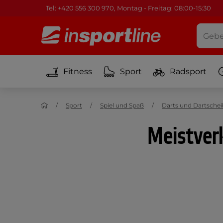
Tel: +420 556 300 970, Montag - Freitag: 08:00-15:30
Fitness
Sport
Radsport
Sport
Spiel und Spaß
Darts und Dartsche
Meistverk