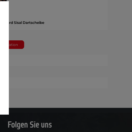
n Board Sisal Dartscheibe
 €
nformation
m
Folgen Sie uns