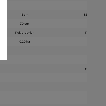
15 cm
35 cm
30 cm
Polypropylen
PVC
0.20 kg
nein