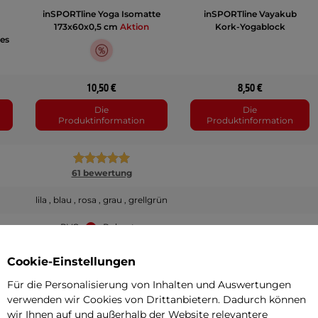
inSPORTline Yoga Isomatte
inSPORTline Vayakub
173x60x0,5 cm
Aktion
Kork-Yogablock
es
10,50 €
8,50 €
Die
Die
Produktinformation
Produktinformation
61 bewertung
lila , blau , rosa , grau , grellgrün
PVC
, Polyester
Cookie-Einstellungen
Für die Personalisierung von Inhalten und Auswertungen
verwenden wir Cookies von Drittanbietern. Dadurch können
1080 g
660 g
wir Ihnen auf und außerhalb der Website relevantere