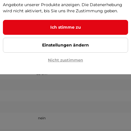
Angebote unserer Produkte anzeigen. Die Datenerhebung
0.50 cm
wird nicht aktiviert, bis Sie uns Ihre Zustimmung geben.
Ich stimme zu
173 cm
dex
Kork
Einstellungen ändern
Nicht zustimmen
22,5 x 15 x 7,5 cm
60 cm
nein