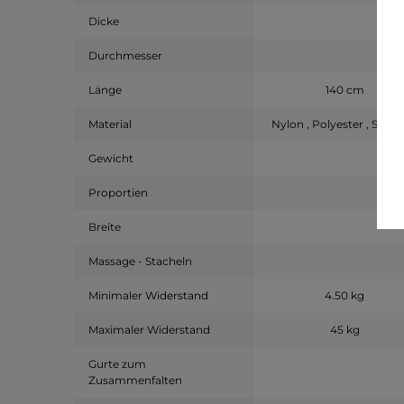
Dicke
Durchmesser
Länge
140 cm
Material
Nylon , Polyester , Span
Gewicht
Proportien
Breite
Massage - Stacheln
Minimaler Widerstand
4.50 kg
Maximaler Widerstand
45 kg
Gurte zum
Zusammenfalten