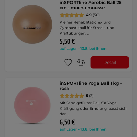
inSPORTline Aerobic Ball 25
cm - mocha mousse
4.9
(50)
Kleiner Rehabilitations- und
Gymnastikball für Streck- und
Kraftübungen, …
5,50 €
auf Lager – 13.8. bei Ihnen
Detail
inSPORTline Yoga Ball 1 kg -
rosa
5
(2)
Mit Sand gefüllter Ball, für Yoga,
Kräftigung oder Erholung, passt sich
der …
6,50 €
auf Lager – 13.8. bei Ihnen