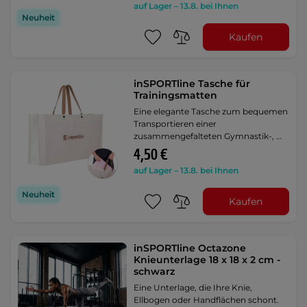
auf Lager – 13.8. bei Ihnen
Neuheit
Kaufen
inSPORTline Tasche für
Trainingsmatten
Eine elegante Tasche zum bequemen
Transportieren einer
zusammengefalteten Gymnastik-, …
4,50 €
auf Lager – 13.8. bei Ihnen
Neuheit
Kaufen
inSPORTline Octazone
Knieunterlage 18 x 18 x 2 cm -
schwarz
Eine Unterlage, die Ihre Knie,
Ellbogen oder Handflächen schont.