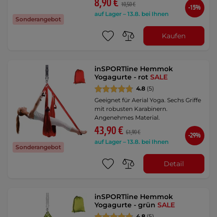
8,90 €
10,50 €
-15%
auf Lager – 13.8. bei Ihnen
Sonderangebot
Kaufen
inSPORTline Hemmok
Yogagurte - rot
SALE
4.8
(5)
Geeignet für Aerial Yoga. Sechs Griffe
mit robusten Karabinern.
Angenehmes Material.
43,90 €
61,90 €
-29%
auf Lager – 13.8. bei Ihnen
Sonderangebot
Detail
inSPORTline Hemmok
Yogagurte - grün
SALE
4.8
(5)