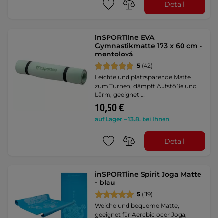
Detail
inSPORTline EVA
Gymnastikmatte 173 x 60 cm -
mentolová
5
(42)
Leichte und platzsparende Matte
zum Turnen, dämpft Aufstöße und
Lärm, geeignet …
10,50 €
auf Lager – 13.8. bei Ihnen
Detail
inSPORTline Spirit Joga Matte
- blau
5
(119)
Weiche und bequeme Matte,
geeignet für Aerobic oder Joga,