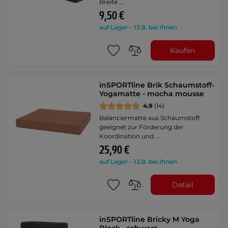
Breite …
9,50 €
auf Lager – 13.8. bei Ihnen
Kaufen
inSPORTline Brik Schaumstoff-
Yogamatte - mocha mousse
4.9
(14)
Balanciermatte aus Schaumstoff,
geeignet zur Förderung der
Koordination und …
25,90 €
auf Lager – 13.8. bei Ihnen
Detail
inSPORTline Bricky M Yoga