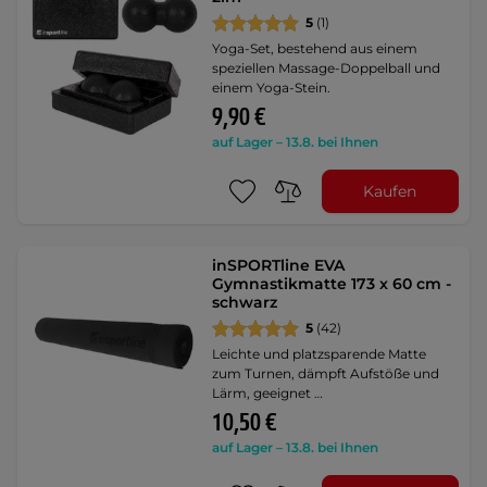
5
(1)
Yoga-Set, bestehend aus einem
speziellen Massage-Doppelball und
einem Yoga-Stein.
9,90 €
auf Lager – 13.8. bei Ihnen
Kaufen
inSPORTline EVA
Gymnastikmatte 173 x 60 cm -
schwarz
5
(42)
Leichte und platzsparende Matte
zum Turnen, dämpft Aufstöße und
Lärm, geeignet …
10,50 €
auf Lager – 13.8. bei Ihnen