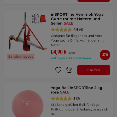
inSPORTline Hemmok Yoga
Gurte rot mit Haltern und
Seilen
SALE
4.8
(6)
Geeignet für fliegendes und Aero
Yoga, sechs Griffe, Aufhängen mit
festen …
64,90 €
88,90 €
-27%
Sonderangebot
auf Lager – 13.8. bei Ihnen
Kaufen
Yoga Ball inSPORTline 2 kg -
rosa
SALE
5
(3)
Mit Sand gefüllter Ball, für Yoga,
Kräftigung oder Erholung, passt sich
der …