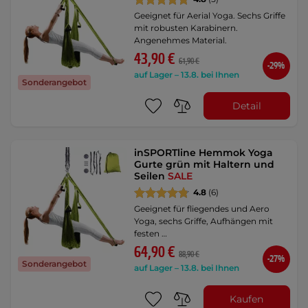
Geeignet für Aerial Yoga. Sechs Griffe
mit robusten Karabinern.
Angenehmes Material.
43,90 €
61,90 €
-29%
auf Lager – 13.8. bei Ihnen
Sonderangebot
Detail
inSPORTline Hemmok Yoga
Gurte grün mit Haltern und
Seilen
SALE
4.8
(6)
Geeignet für fliegendes und Aero
Yoga, sechs Griffe, Aufhängen mit
festen …
64,90 €
88,90 €
-27%
Sonderangebot
auf Lager – 13.8. bei Ihnen
Kaufen