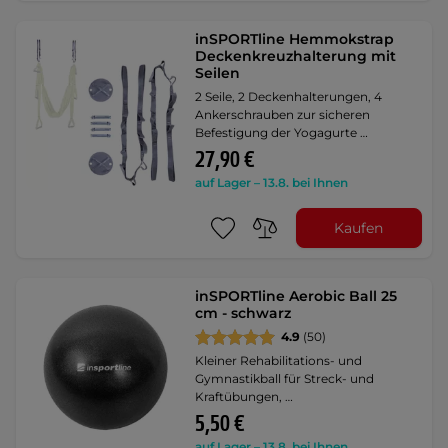
inSPORTline Hemmokstrap
Deckenkreuzhalterung mit
Seilen
2 Seile, 2 Deckenhalterungen, 4
Ankerschrauben zur sicheren
Befestigung der Yogagurte …
27,90 €
auf Lager – 13.8. bei Ihnen
Kaufen
inSPORTline Aerobic Ball 25
cm - schwarz
4.9
(50)
Kleiner Rehabilitations- und
Gymnastikball für Streck- und
Kraftübungen, …
5,50 €
auf Lager – 13.8. bei Ihnen