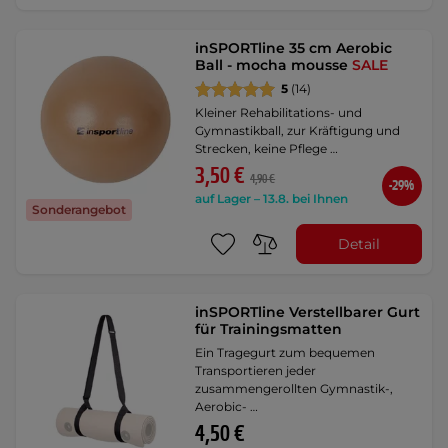
inSPORTline 35 cm Aerobic
Ball - mocha mousse
SALE
5
(14)
Kleiner Rehabilitations- und
Gymnastikball, zur Kräftigung und
Strecken, keine Pflege …
3,50 €
4,90 €
-29%
auf Lager – 13.8. bei Ihnen
Sonderangebot
Detail
inSPORTline Verstellbarer Gurt
für Trainingsmatten
Ein Tragegurt zum bequemen
Transportieren jeder
zusammengerollten Gymnastik-,
Aerobic- …
4,50 €