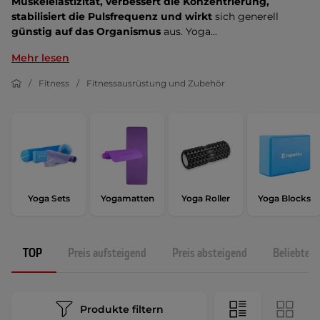
Muskelelastizität, verbessert die Konzentrierung,
stabilisiert die Pulsfrequenz und wirkt
sich generell
günstig auf das Organismus
aus. Yoga...
Mehr lesen
Fitness
Fitnessausrüstung und Zubehör
Yoga Sets
Yogamatten
Yoga Roller
Yoga Blocks
TOP
Preis aufsteigend
Preis absteigend
Beliebtest
Produkte filtern