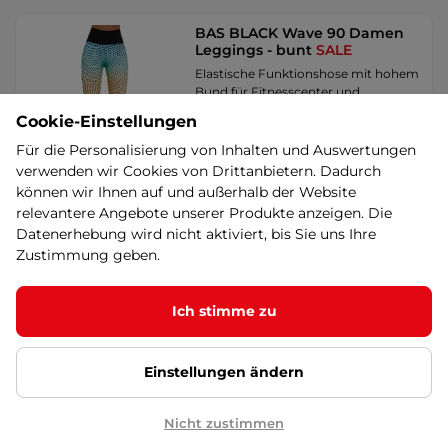
BAS BLACK Wave 90 Damen
Leggings - bunt
SALE
Elastische Funktionshose mit hohem
Bund für Fitnesscenter und
Krafttraining, …
Cookie-Einstellungen
15,90 €
29,90 €
-47%
Für die Personalisierung von Inhalten und Auswertungen
auf Lager – 13.8. bei Ihnen
verwenden wir Cookies von Drittanbietern. Dadurch
können wir Ihnen auf und außerhalb der Website
Sonderangebot
Detail
relevantere Angebote unserer Produkte anzeigen. Die
Datenerhebung wird nicht aktiviert, bis Sie uns Ihre
Zustimmung geben.
Damenleggings Nebbia
Dreamy Edition Bubble Butt
537 - Powder Pink
SALE
Ich stimme zu
Stylische Leggings, in denen Sie sich
extrem wohl und unglaublich sexy
zugleich …
Einstellungen ändern
63,90 €
86 €
-26%
auf Lager – 13.8. bei Ihnen
Nicht zustimmen
Sonderangebot