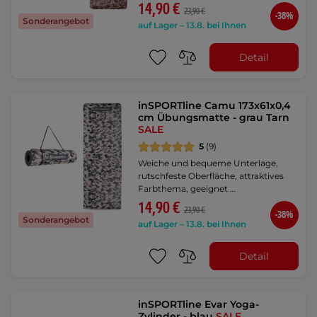
14,90 €
23,90 €
-38%
Sonderangebot
auf Lager – 13.8. bei Ihnen
Detail
inSPORTline Camu 173x61x0,4
cm Übungsmatte - grau Tarn
SALE
5
(9)
Weiche und bequeme Unterlage,
rutschfeste Oberfläche, attraktives
Farbthema, geeignet …
14,90 €
23,90 €
-38%
Sonderangebot
auf Lager – 13.8. bei Ihnen
Detail
inSPORTline Evar Yoga-
Zylinder - blau
SALE