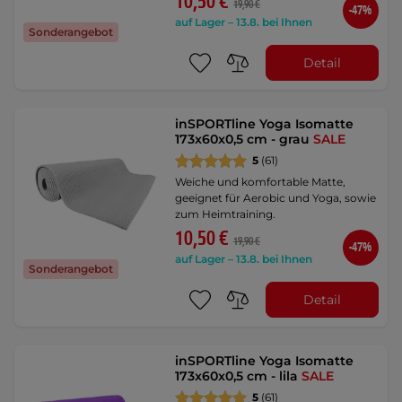
10,50 €
19,90 €
-47%
auf Lager – 13.8. bei Ihnen
Sonderangebot
Detail
inSPORTline Yoga Isomatte
173x60x0,5 cm - grau
SALE
5
(61)
Weiche und komfortable Matte,
geeignet für Aerobic und Yoga, sowie
zum Heimtraining.
10,50 €
19,90 €
-47%
auf Lager – 13.8. bei Ihnen
Sonderangebot
Detail
inSPORTline Yoga Isomatte
173x60x0,5 cm - lila
SALE
5
(61)