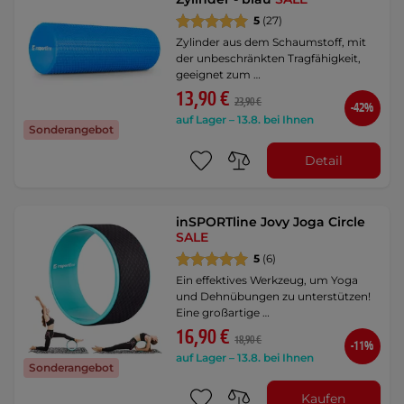
5
(27)
Zylinder aus dem Schaumstoff, mit
der unbeschränkten Tragfähigkeit,
geeignet zum …
13,90 €
23,90 €
-42%
auf Lager – 13.8. bei Ihnen
Sonderangebot
Detail
inSPORTline Jovy Joga Circle
SALE
5
(6)
Ein effektives Werkzeug, um Yoga
und Dehnübungen zu unterstützen!
Eine großartige …
16,90 €
18,90 €
-11%
auf Lager – 13.8. bei Ihnen
Sonderangebot
Kaufen