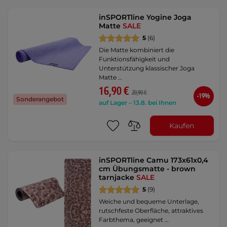
inSPORTline Yogine Joga
Matte
SALE
5
(6)
Die Matte kombiniert die
Funktionsfähigkeit und
Unterstützung klassischer Joga
Matte …
16,90 €
20,90 €
-19%
Sonderangebot
auf Lager – 13.8. bei Ihnen
Kaufen
inSPORTline Camu 173x61x0,4
cm Übungsmatte - brown
tarnjacke
SALE
5
(9)
Weiche und bequeme Unterlage,
rutschfeste Oberfläche, attraktives
Farbthema, geeignet …