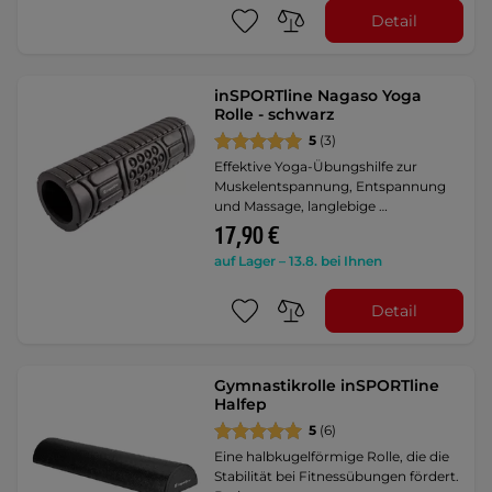
Detail
inSPORTline Nagaso Yoga
Rolle - schwarz
5
(3)
Effektive Yoga-Übungshilfe zur
Muskelentspannung, Entspannung
und Massage, langlebige …
17,90 €
auf Lager – 13.8. bei Ihnen
Detail
Gymnastikrolle inSPORTline
Halfep
5
(6)
Eine halbkugelförmige Rolle, die die
Stabilität bei Fitnessübungen fördert.