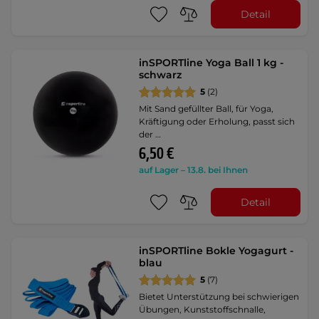
Detail
inSPORTline Yoga Ball 1 kg -
schwarz
5
(2)
Mit Sand gefüllter Ball, für Yoga,
Kräftigung oder Erholung, passt sich
der …
6,50 €
auf Lager – 13.8. bei Ihnen
Detail
inSPORTline Bokle Yogagurt -
blau
5
(7)
Bietet Unterstützung bei schwierigen
Übungen, Kunststoffschnalle,