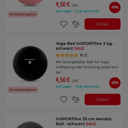
4,50 €
7,50 €
-40%
auf Lager – 13.8. bei Ihnen
Sonderangebot
Detail
Yoga Ball inSPORTline 2 kg -
schwarz
SALE
5
(3)
Mit Sand gefüllter Ball, für Yoga,
Kräftigung oder Erholung, passt sich
der …
4,50 €
7,50 €
-40%
auf Lager – 13.8. bei Ihnen
Sonderangebot
Detail
inSPORTline 35 cm Aerobic
Ball - schwarz
SALE