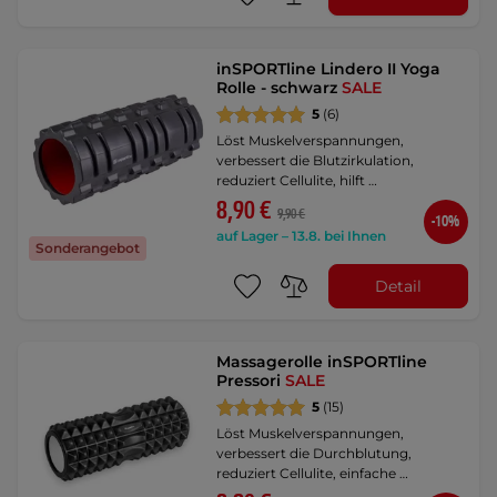
inSPORTline Lindero II Yoga
Rolle - schwarz
SALE
5
(6)
Löst Muskelverspannungen,
verbessert die Blutzirkulation,
reduziert Cellulite, hilft …
8,90 €
9,90 €
-10%
auf Lager – 13.8. bei Ihnen
Sonderangebot
Detail
Massagerolle inSPORTline
Pressori
SALE
5
(15)
Löst Muskelverspannungen,
verbessert die Durchblutung,
reduziert Cellulite, einfache …