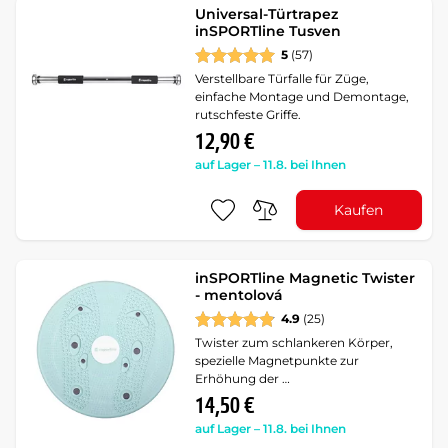
Universal-Türtrapez
inSPORTline Tusven
5
(57)
Verstellbare Türfalle für Züge,
einfache Montage und Demontage,
rutschfeste Griffe.
12,90 €
auf Lager – 11.8. bei Ihnen
Kaufen
inSPORTline Magnetic Twister
- mentolová
4.9
(25)
Twister zum schlankeren Körper,
spezielle Magnetpunkte zur
Erhöhung der …
14,50 €
auf Lager – 11.8. bei Ihnen