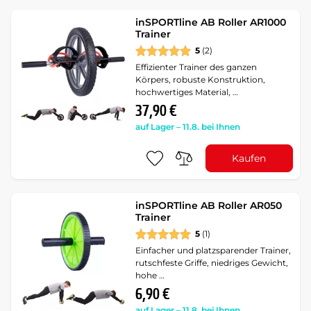
inSPORTline AB Roller AR1000
Trainer
5
(2)
Effizienter Trainer des ganzen
Körpers, robuste Konstruktion,
hochwertiges Material, …
37,90 €
auf Lager – 11.8. bei Ihnen
Kaufen
inSPORTline AB Roller AR050
Trainer
5
(1)
Einfacher und platzsparender Trainer,
rutschfeste Griffe, niedriges Gewicht,
hohe …
6,90 €
auf Lager – 11.8. bei Ihnen