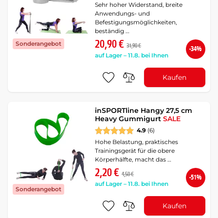
Sehr hoher Widerstand, breite
Anwendungs- und
Befestigungsmöglichkeiten,
beständig …
20,90 €
Sonderangebot
31,90 €
-34%
auf Lager – 11.8. bei Ihnen
Kaufen
inSPORTline Hangy 27,5 cm
Heavy Gummigurt
SALE
4.9
(6)
Hohe Belastung, praktisches
Trainingsgerät für die obere
Körperhälfte, macht das …
2,20 €
4,50 €
-51%
auf Lager – 11.8. bei Ihnen
Sonderangebot
Kaufen