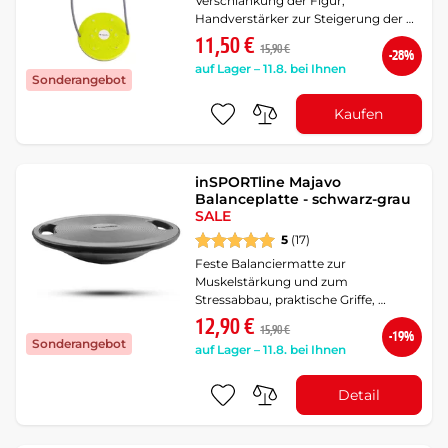
Verschlankung der Figur,
Handverstärker zur Steigerung der …
11,50 €
15,90 €
-28%
auf Lager – 11.8. bei Ihnen
Sonderangebot
Kaufen
inSPORTline Majavo
Balanceplatte - schwarz-grau
SALE
5
(17)
Feste Balanciermatte zur
Muskelstärkung und zum
Stressabbau, praktische Griffe, …
12,90 €
15,90 €
-19%
Sonderangebot
auf Lager – 11.8. bei Ihnen
Detail