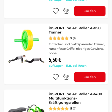
Kaufen
inSPORTline AB Roller AR150
Trainer
5
(1)
Einfacher und platzsparender Trainer,
rutschfeste Griffe, niedriges Gewicht,
hohe …
5,50 €
auf Lager – 11.8. bei Ihnen
Kaufen
inSPORTline AB Roller AR400
Multifunktions-
Kräftigungsrollen
5
(7)