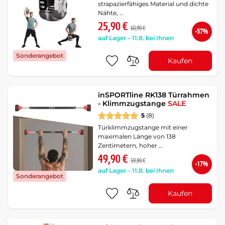
strapazierfähiges Material und dichte
Nähte, …
25,90 €
60,90 €
-57%
auf Lager – 11.8. bei Ihnen
Sonderangebot
Kaufen
inSPORTline RK138 Türrahmen
- Klimmzugstange
SALE
5
(8)
Türklimmzugstange mit einer
maximalen Länge von 138
Zentimetern, hoher …
49,90 €
59,90 €
-17%
auf Lager – 11.8. bei Ihnen
Sonderangebot
Kaufen