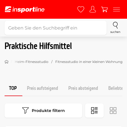
suchen
Praktische Hilfsmittel
tness
Heim-Fitnessstudio
Fitnessstudio in einer kleinen Wohnung
TOP
Preis aufsteigend
Preis absteigend
Beliebtest
Produkte filtern