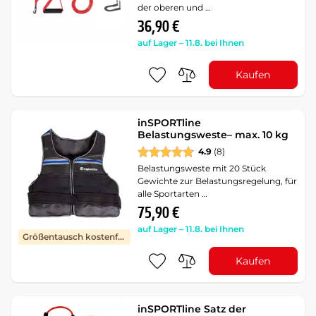
der oberen und …
36,90 €
auf Lager – 11.8. bei Ihnen
Kaufen
inSPORTline
Belastungsweste– max. 10 kg
4.9
(8)
Belastungsweste mit 20 Stück
Gewichte zur Belastungsregelung, für
alle Sportarten …
75,90 €
auf Lager – 11.8. bei Ihnen
Größentausch kostenfrei
Kaufen
inSPORTline Satz der