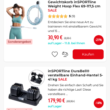
Gewichtskorb inSPORTline
Weight Hoop Flex 69-117,5 cm
SALE
5
(9)
Entdecken Sie eine neue Art zu
trainieren mit einstellbarem Gewicht
und 15 …
30,90 €
38,90 €
-21%
Sonderangebot
auf Lager – 11.8. bei Ihnen
Kaufen
inSPORTline DuraBell®
verstellbare Einhand-Hantel 5-
41 kg
SALE
Drehen Sie einfach den Schaft und Sie
haben die richtige Last! Diese
verstellbare …
179,90 €
209,90 €
-14%
auf Lager