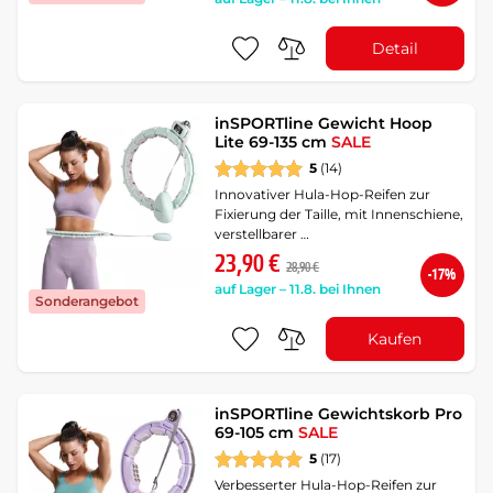
Detail
inSPORTline Gewicht Hoop
Lite 69-135 cm
SALE
5
(14)
Innovativer Hula-Hop-Reifen zur
Fixierung der Taille, mit Innenschiene,
verstellbarer …
23,90 €
28,90 €
-17%
auf Lager – 11.8. bei Ihnen
Sonderangebot
Kaufen
inSPORTline Gewichtskorb Pro
69-105 cm
SALE
5
(17)
Verbesserter Hula-Hop-Reifen zur