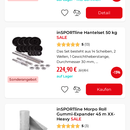
Detail
inSPORTline Hantelset 50 kg
SALE
5
(13)
Das Set besteht aus 14 Scheiben, 2
Wellen, 1 Gewichtheberstange,
Durchmesser 30 mm, …
224,90 €
264,90 €
-15%
auf Lager
Sonderangebot
Kaufen
inSPORTline Morpo Roll
Gummi-Expander 45 m XX-
Heavy
SALE
5
(3)