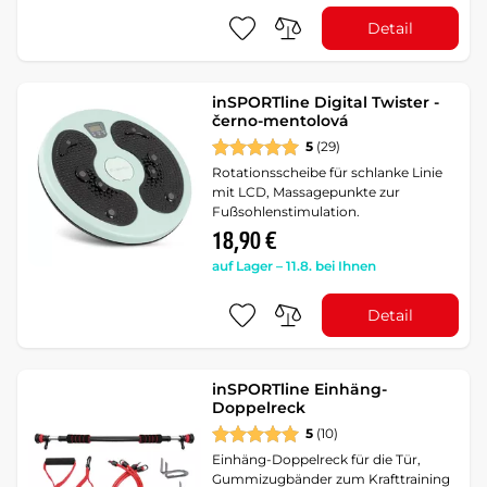
Detail
inSPORTline Digital Twister -
černo-mentolová
5
(29)
Rotationsscheibe für schlanke Linie
mit LCD, Massagepunkte zur
Fußsohlenstimulation.
18,90 €
auf Lager – 11.8. bei Ihnen
Detail
inSPORTline Einhäng-
Doppelreck
5
(10)
Einhäng-Doppelreck für die Tür,
Gummizugbänder zum Krafttraining