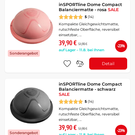
inSPORTline Dome Compact
Balanciermatte - rosa
SALE
5
(14)
Kompakte Gleichgewichtsmatte,
rutschfeste Oberfläche, reversibel
einsetzbar, …
39,90 €
51,90 €
-23%
auf Lager – 11.8. bei Ihnen
Sonderangebot
Detail
inSPORTline Dome Compact
Balanciermatte - schwarz
SALE
5
(14)
Kompakte Gleichgewichtsmatte,
rutschfeste Oberfläche, reversibel
einsetzbar, …
39,90 €
51,90 €
-23%
Sonderangebot
auf Lager – 11.8. bei Ihnen