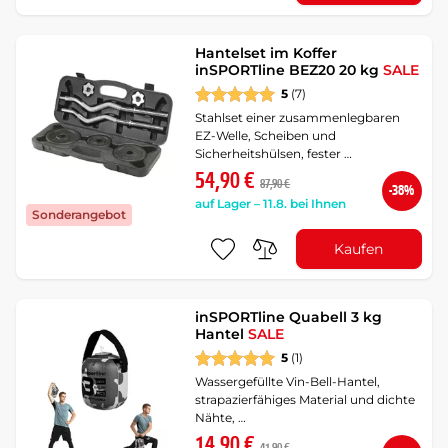
Hantelset im Koffer
inSPORTline BEZ20 20 kg
SALE
5
(7)
Stahlset einer zusammenlegbaren
EZ-Welle, Scheiben und
Sicherheitshülsen, fester …
54,90 €
87,90 €
-38%
auf Lager – 11.8. bei Ihnen
Sonderangebot
Kaufen
inSPORTline Quabell 3 kg
Hantel
SALE
5
(1)
Wassergefüllte Vin-Bell-Hantel,
strapazierfähiges Material und dichte
Nähte, …
14,90 €