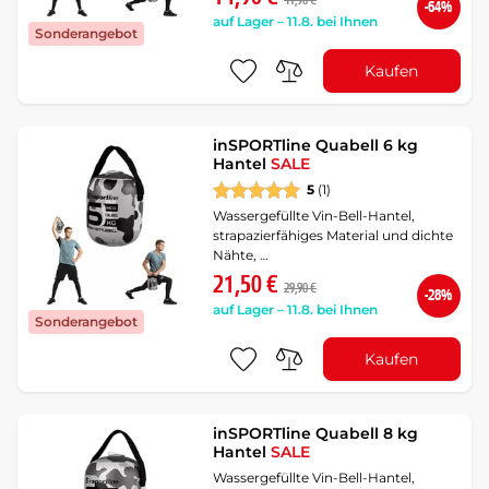
41,90 €
-64%
auf Lager – 11.8. bei Ihnen
Sonderangebot
Kaufen
inSPORTline Quabell 6 kg
Hantel
SALE
5
(1)
Wassergefüllte Vin-Bell-Hantel,
strapazierfähiges Material und dichte
Nähte, …
21,50 €
29,90 €
-28%
auf Lager – 11.8. bei Ihnen
Sonderangebot
Kaufen
inSPORTline Quabell 8 kg
Hantel
SALE
Wassergefüllte Vin-Bell-Hantel,