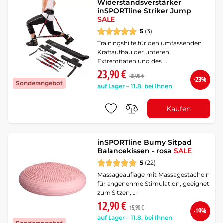
Widerstandsverstärker
inSPORTline Striker Jump
SALE
5
(3)
Trainingshilfe für den umfassenden
Kraftaufbau der unteren
Extremitäten und des …
23,90 €
30,90 €
-23%
Sonderangebot
auf Lager – 11.8. bei Ihnen
Kaufen
inSPORTline Bumy Sitpad
Balancekissen - rosa
SALE
5
(22)
Massageauflage mit Massagestacheln
für angenehme Stimulation, geeignet
zum Sitzen, …
12,90 €
15,90 €
-19%
auf Lager – 11.8. bei Ihnen
Sonderangebot