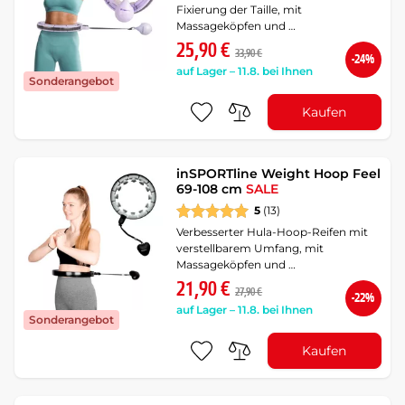
Fixierung der Taille, mit
Massageköpfen und …
25,90 €
33,90 €
-24%
auf Lager – 11.8. bei Ihnen
Sonderangebot
Kaufen
inSPORTline Weight Hoop Feel
69-108 cm
SALE
5
(13)
Verbesserter Hula-Hoop-Reifen mit
verstellbarem Umfang, mit
Massageköpfen und …
21,90 €
27,90 €
-22%
auf Lager – 11.8. bei Ihnen
Sonderangebot
Kaufen