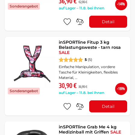
36,90 €
42,90 €
-14%
Sonderangebot
auf Lager – 11.8. bei Ihnen
Detail
inSPORTline Fitup 3 kg
Belastungsweste - tarn rosa
SALE
5
(5)
Einfache Manipulation, vordere
Tasche für Kleinigkeiten, flexibles
Material, …
30,90 €
36,90 €
-16%
Sonderangebot
auf Lager – 11.8. bei Ihnen
Detail
inSPORTline Grab Me 4 kg
Medizinball mit Griffen
SALE