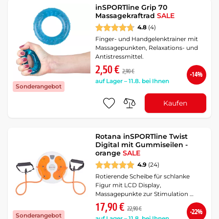
inSPORTline Grip 70
Massagekraftrad
SALE
4.8
(4)
Finger- und Handgelenktrainer mit
Massagepunkten, Relaxations- und
Antistressmittel.
2,50 €
2,90 €
-14%
auf Lager – 11.8. bei Ihnen
Sonderangebot
Kaufen
Rotana inSPORTline Twist
Digital mit Gummiseilen -
orange
SALE
4.9
(24)
Rotierende Scheibe für schlanke
Figur mit LCD Display,
Massagepunkte zur Stimulation …
17,90 €
22,90 €
-22%
Sonderangebot
auf Lager – 11.8. bei Ihnen