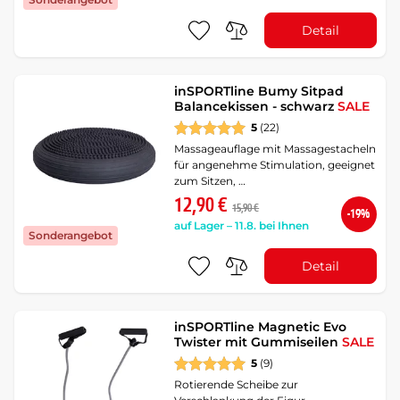
Detail
inSPORTline Bumy Sitpad
Balancekissen - schwarz
SALE
5
(22)
Massageauflage mit Massagestacheln
für angenehme Stimulation, geeignet
zum Sitzen, …
12,90 €
15,90 €
-19%
auf Lager – 11.8. bei Ihnen
Sonderangebot
Detail
inSPORTline Magnetic Evo
Twister mit Gummiseilen
SALE
5
(9)
Rotierende Scheibe zur