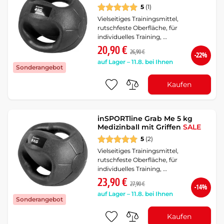
5
(1)
Vielseitiges Trainingsmittel,
rutschfeste Oberfläche, für
individuelles Training, …
20,90 €
26,90 €
-22%
auf Lager – 11.8. bei Ihnen
Sonderangebot
Kaufen
inSPORTline Grab Me 5 kg
Medizinball mit Griffen
SALE
5
(2)
Vielseitiges Trainingsmittel,
rutschfeste Oberfläche, für
individuelles Training, …
23,90 €
27,90 €
-14%
auf Lager – 11.8. bei Ihnen
Sonderangebot
Kaufen