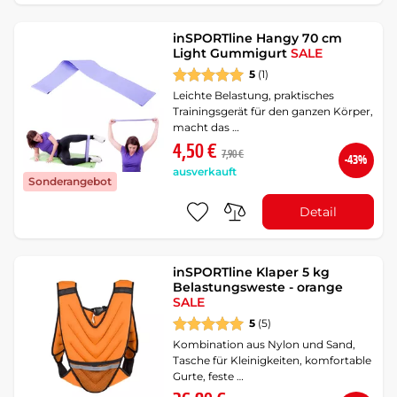
inSPORTline Hangy 70 cm
Light Gummigurt
SALE
5
(1)
Leichte Belastung, praktisches
Trainingsgerät für den ganzen Körper,
macht das …
4,50 €
7,90 €
-43%
ausverkauft
Sonderangebot
Detail
inSPORTline Klaper 5 kg
Belastungsweste - orange
SALE
5
(5)
Kombination aus Nylon und Sand,
Tasche für Kleinigkeiten, komfortable
Gurte, feste …