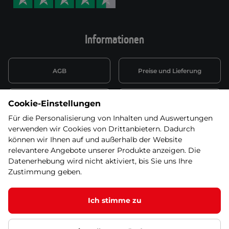
Informationen
AGB
Preise und Lieferung
Informationen nach Art. 13
Datenschutzerklärung
Cookie-Einstellungen
DSGVO
Für die Personalisierung von Inhalten und Auswertungen
verwenden wir Cookies von Drittanbietern. Dadurch
Wiederufsbelehrung mit Link
Batterieentsorgung
zum Formular
können wir Ihnen auf und außerhalb der Website
relevantere Angebote unserer Produkte anzeigen. Die
Informationen zu Elektro-
Datenerhebung wird nicht aktiviert, bis Sie uns Ihre
Widerruf erklären
und Elektonikgeräten
Zustimmung geben.
Ich stimme zu
© 2026 SEVEN SPORT s.r.o Alle Rechte vorbehalten1