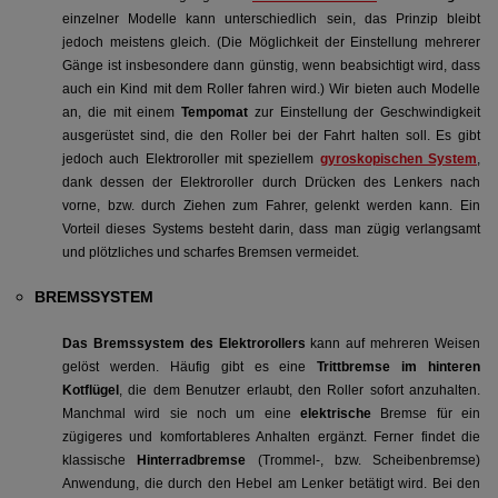
einzelner Modelle kann unterschiedlich sein, das Prinzip bleibt
jedoch meistens gleich. (Die Möglichkeit der Einstellung mehrerer
Gänge ist insbesondere dann günstig, wenn beabsichtigt wird, dass
auch ein Kind mit dem Roller fahren wird.) Wir bieten auch Modelle
an, die mit einem
Tempomat
zur Einstellung der Geschwindigkeit
ausgerüstet sind, die den Roller bei der Fahrt halten soll. Es gibt
jedoch auch Elektroroller mit speziellem
gyroskopischen System
,
dank dessen der Elektroroller durch Drücken des Lenkers nach
vorne, bzw. durch Ziehen zum Fahrer, gelenkt werden kann. Ein
Vorteil dieses Systems besteht darin, dass man zügig verlangsamt
und plötzliches und scharfes Bremsen vermeidet.
BREMSSYSTEM
Das Bremssystem des Elektrorollers
kann auf mehreren Weisen
gelöst werden. Häufig gibt es eine
Trittbremse im hinteren
Kotflügel
, die dem Benutzer erlaubt, den Roller sofort anzuhalten.
Manchmal wird sie noch um eine
elektrische
Bremse für ein
zügigeres und komfortableres Anhalten ergänzt. Ferner findet die
klassische
Hinterradbremse
(Trommel-, bzw. Scheibenbremse)
Anwendung, die durch den Hebel am Lenker betätigt wird. Bei den