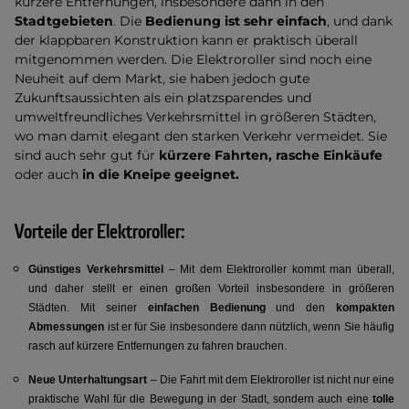
kürzere Entfernungen, insbesondere dann in den
Stadtgebieten
. Die
Bedienung ist sehr einfach
, und dank
der klappbaren Konstruktion kann er praktisch überall
mitgenommen werden. Die Elektroroller sind noch eine
Neuheit auf dem Markt, sie haben jedoch gute
Zukunftsaussichten als ein platzsparendes und
umweltfreundliches Verkehrsmittel in größeren Städten,
wo man damit elegant den starken Verkehr vermeidet. Sie
sind auch sehr gut für
kürzere Fahrten, rasche Einkäufe
oder auch
in die Kneipe geeignet
.
Vorteile der Elektroroller:
Günstiges Verkehrsmittel
– Mit dem Elektroroller kommt man überall,
und daher stellt er einen großen Vorteil insbesondere in größeren
Städten. Mit seiner
einfachen Bedienung
und den
kompakten
Abmessungen
ist er für Sie insbesondere dann nützlich, wenn Sie häufig
rasch auf kürzere Entfernungen zu fahren brauchen.
Neue Unterhaltungsart
– Die Fahrt mit dem Elektroroller ist nicht nur eine
praktische Wahl für die Bewegung in der Stadt, sondern auch eine
tolle