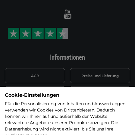
Youtube
Informationen
AGB
Preise und Lieferung
Informationen nach Art. 13
Datenschutzerklärung
Cookie-Einstellungen
DSGVO
Für die Personalisierung von Inhalten und Auswertungen
verwenden wir Cookies von Drittanbietern. Dadurch
Wiederufsbelehrung mit Link
Batterieentsorgung
zum Formular
können wir Ihnen auf und außerhalb der Website
relevantere Angebote unserer Produkte anzeigen. Die
Informationen zu Elektro-
Datenerhebung wird nicht aktiviert, bis Sie uns Ihre
Widerruf erklären
und Elektonikgeräten