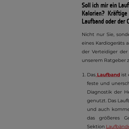
Soll ich mir ein La
Kalorien? Kräftig
Laufband oder der 
Nicht nur Sie, sond
eines Kardiogeräts 
der Verteidiger der
unserem Ratgeber z
Das
Laufband
ist
feste und unersch
Diagnostik der H
genutzt. Das Lauf
und auch kommerz
das größeres G
Sektion
Laufbände