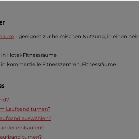
er
uhause
- geeignet zur heimischen Nutzung, in einen he
 in Hotel-Fitnessräume
 in kommerzielle Fitnesszentren, Fitnessräume
es
and?
m Laufband turnen?
 Laufband auswählen?
bänder einkaufen?
Laufband turnen?