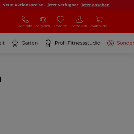
Neue Aktionspreise – jetzt verfügbar!
Jetzt ansehen
Kontakte
Vergleich
Favoriten
Anmelden
Warenkorb
it
Garten
Profi-Fitnessstudio
Sonde
?