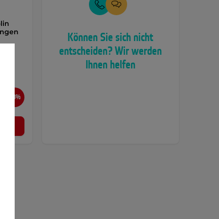
lin
angen
Können Sie sich nicht
entscheiden? Wir werden
Ihnen helfen
ngen,
…
-48%
n