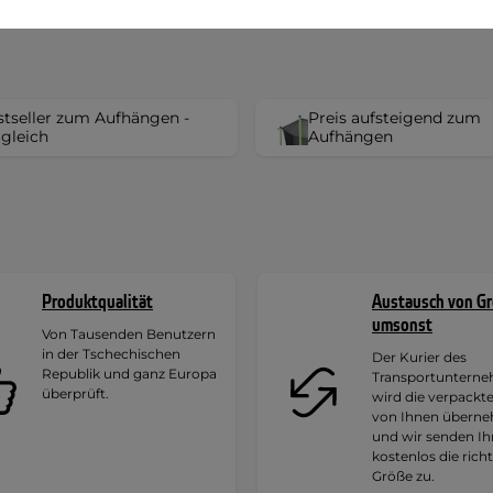
tseller zum Aufhängen -
Preis aufsteigend zum
gleich
Aufhängen
Produktqualität
Austausch von G
umsonst
Von Tausenden Benutzern
in der Tschechischen
Der Kurier des
Republik und ganz Europa
Transportuntern
überprüft.
wird die verpackt
von Ihnen übern
und wir senden I
kostenlos die rich
Größe zu.