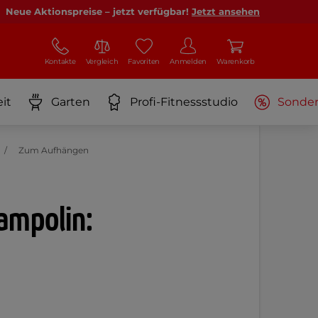
Neue Aktionspreise – jetzt verfügbar!
Jetzt ansehen
Kontakte
Vergleich
Favoriten
Anmelden
Warenkorb
it
Garten
Profi-Fitnessstudio
Sonde
Zum Aufhängen
ampolin: