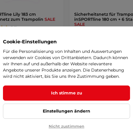
Tline Lily 183 cm
Sicherheitsnetz für Trampo
netz zum Trampolin
SALE
inSPORTline 180 cm + 6 St
SALE
5
(1)
4.9
(5)
tz für sicheres Springen,
Sicherheitsnetz für sicheres Spri
Cookie-Einstellungen
e und einfache Montage,
einfache und schnelle Montage, 
söffnung mit …
Für die Personalisierung von Inhalten und Auswertungen
 €
54,50 €
63,90 €
105 €
verwenden wir Cookies von Drittanbietern. Dadurch können
-19%
r – 13.8. bei Ihnen
auf Lager – 13.8. bei Ihnen
wir Ihnen auf und außerhalb der Website relevantere
Angebote unserer Produkte anzeigen. Die Datenerhebung
wird nicht aktiviert, bis Sie uns Ihre Zustimmung geben.
Kaufen
Kaufe
Ich stimme zu
Einstellungen ändern
Nicht zustimmen