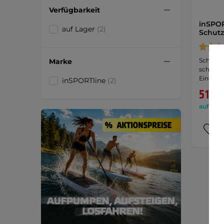
Verfügbarkeit
inSPOR
auf Lager
(2)
Schutz
Schutzne
Marke
schnell
Eingang
inSPORTline
(2)
51,90
auf Lage