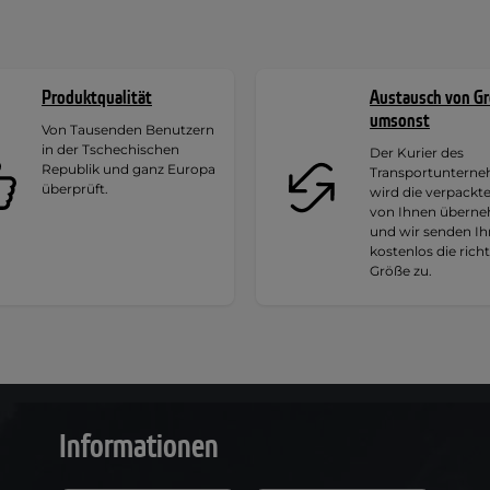
Produktqualität
Austausch von G
umsonst
Von Tausenden Benutzern
in der Tschechischen
Der Kurier des
Republik und ganz Europa
Transportuntern
überprüft.
wird die verpackt
von Ihnen übern
und wir senden I
kostenlos die rich
Größe zu.
Informationen