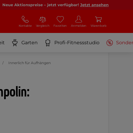
Neue Aktionspreise – jetzt verfügbar!
Jetzt ansehen
Kontakte
Vergleich
Favoriten
Anmelden
Warenkorb
it
Garten
Profi-Fitnessstudio
Sonde
Innerlich für Aufhängen
mpolin: