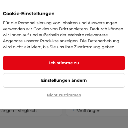
Cookie-Einstellungen
Tline Sun 396 cm
Können Sie sich nic
netz zum Trampolin
SALE
Für die Personalisierung von Inhalten und Auswertungen
entscheiden? Wir we
hutznetz angeordnet vor der
verwenden wir Cookies von Drittanbietern. Dadurch können
eckung, für sicheres Springen,
Ihnen helfen
wir Ihnen auf und außerhalb der Website relevantere
 …
Angebote unserer Produkte anzeigen. Die Datenerhebung
 €
wird nicht aktiviert, bis Sie uns Ihre Zustimmung geben.
137 €
-50%
r – 12.8. bei Ihnen
Ich stimme zu
Kaufen
Einstellungen ändern
Nicht zustimmen
seller innerlich für
Preis aufsteigend innerli
hängen - Vergleich
Aufhängen