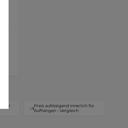
ht
rden
ch für
Preis aufsteigend innerlich für
Aufhängen - Vergleich