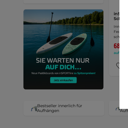
inSPOR
Schutz
Innensc
Federabd
schnelle
68,30
auf Lage
Bestseller innerlich für
Best
Aufhängen
Auf