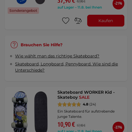
37,90 €
47,90 €
-21%
auf Lager – 11.8. bei Ihnen
Sonderangebot
Kaufen
Brauchen Sie Hilfe?
Wie wählt man das richtige Skateboard?
Skateboard, Longboard, Pennyboard. Wie sind die
Unterschiede?
Skateboard WORKER Kid -
Skateboy
SALE
4.8
(24)
Ein Skateboard für aufstrebende
junge Talente.
10,90 €
17,40 €
-37%
auf Lager – 11.8. bei Ihnen