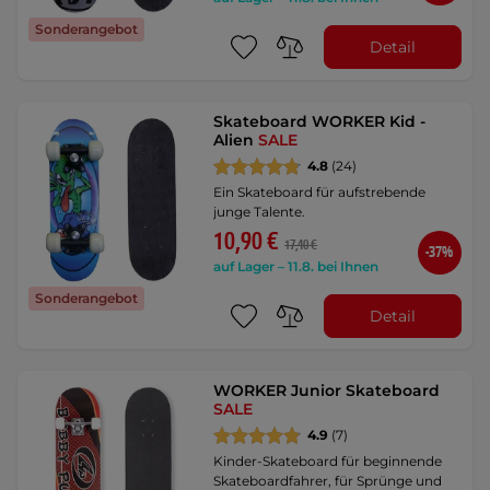
Sonderangebot
Detail
Skateboard WORKER Kid -
Alien
SALE
4.8
(24)
Ein Skateboard für aufstrebende
junge Talente.
10,90 €
17,40 €
-37%
auf Lager – 11.8. bei Ihnen
Sonderangebot
Detail
WORKER Junior Skateboard
SALE
4.9
(7)
Kinder-Skateboard für beginnende
Skateboardfahrer, für Sprünge und