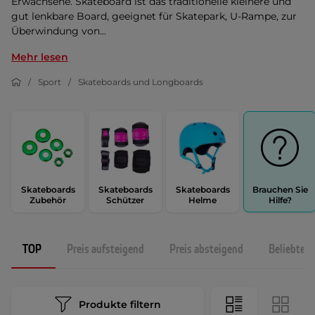
Erwachsene. Skateboard ist das traditionelle kleinere und
gut lenkbare Board, geeignet für Skatepark, U-Rampe, zur
Überwindung von...
Mehr lesen
Sport
Skateboards und Longboards
Skateboards
Skateboards
Skateboards
Brauchen Sie
Zubehör
Schützer
Helme
Hilfe?
TOP
Preis aufsteigend
Preis absteigend
Beliebtest
Produkte filtern