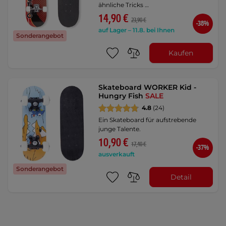
ähnliche Tricks …
14,90 €
23,90 €
-38%
auf Lager – 11.8. bei Ihnen
Sonderangebot
Kaufen
Skateboard WORKER Kid -
Hungry Fish
SALE
4.8
(24)
Ein Skateboard für aufstrebende
junge Talente.
10,90 €
17,40 €
-37%
ausverkauft
Sonderangebot
Detail