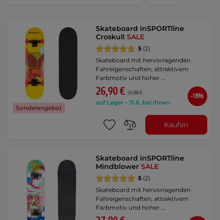
Skateboard inSPORTline
Croskull
SALE
5
(2)
Skateboard mit hervorragenden
Fahreigenschaften, attraktivem
Farbmotiv und hoher …
26,90 €
31,90 €
-16%
auf Lager – 11.8. bei Ihnen
Sonderangebot
Kaufen
Skateboard inSPORTline
Mindblower
SALE
5
(2)
Skateboard mit hervorragenden
Fahreigenschaften, attraktivem
Farbmotiv und hoher …