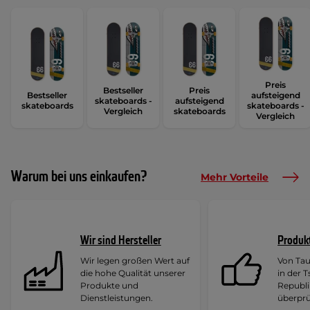
Preis
Bestseller
Preis
Bestseller
aufsteigend
skateboards -
aufsteigend
skateboards
skateboards -
Vergleich
skateboards
Vergleich
Warum bei uns einkaufen?
Mehr Vorteile
Wir sind Hersteller
Produk
Wir legen großen Wert auf
Von Ta
die hohe Qualität unserer
in der 
Produkte und
Republi
Dienstleistungen.
überprü