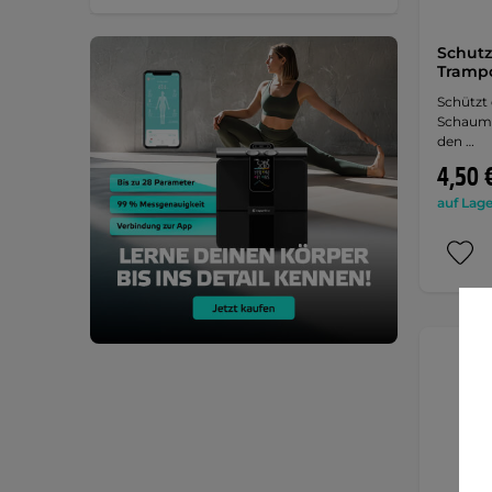
Schutz
Trampo
Schützt 
Schaums
den …
4,50 
auf Lage