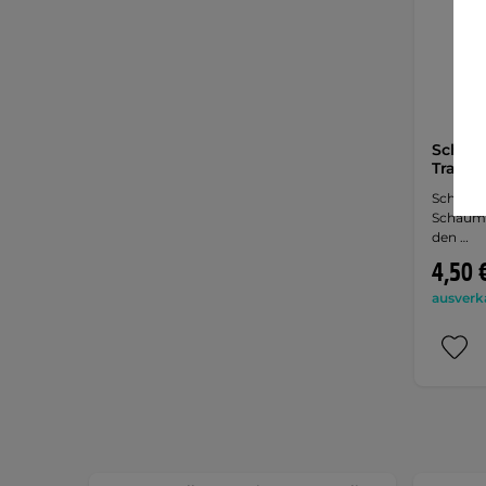
Schutz
Trampo
Schützt 
Schaums
den …
4,50 
ausverk