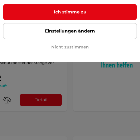
Ich stimme zu
Einstellungen ändern
bezug für
Können Sie sich nic
Nicht zustimmen
linstangen - schwarz
entscheiden? Wir we
die Stange, sowie das
chutzpolster der Stange vor
Ihnen helfen
€
auft
Detail