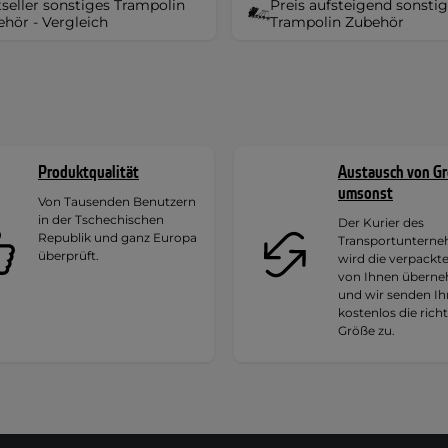
seller sonstiges Trampolin
Preis aufsteigend sonsti
hör - Vergleich
Trampolin Zubehör
Produktqualität
Austausch von G
umsonst
Von Tausenden Benutzern
in der Tschechischen
Der Kurier des
Republik und ganz Europa
Transportuntern
überprüft.
wird die verpackt
von Ihnen übern
und wir senden I
kostenlos die rich
Größe zu.