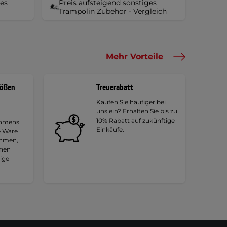
ges
Preis aufsteigend sonstiges
Trampolin Zubehör - Vergleich
Mehr Vorteile
rößen
Treuerabatt
Kaufen Sie häufiger bei
uns ein? Erhalten Sie bis zu
10% Rabatt auf zukünftige
ehmens
Einkäufe.
e Ware
ehmen,
hnen
tige