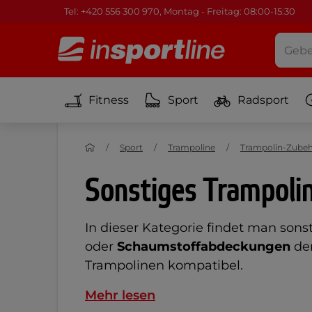
Tel: +420 556 300 970, Montag - Freitag: 08:00-15:30
Fitness
Sport
Radsport
Sport
Trampoline
Trampolin-Zube
Sonstiges Trampoli
In dieser Kategorie findet man sons
oder
Schaumstoffabdeckungen
der
Trampolinen kompatibel.
Mehr lesen