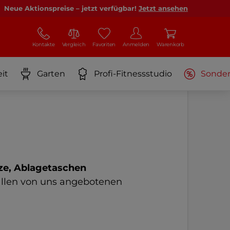
Neue Aktionspreise – jetzt verfügbar!
Jetzt ansehen
Kontakte
Vergleich
Favoriten
Anmelden
Warenkorb
it
Garten
Profi-Fitnessstudio
Sonde
ze, Ablagetaschen
allen von uns angebotenen