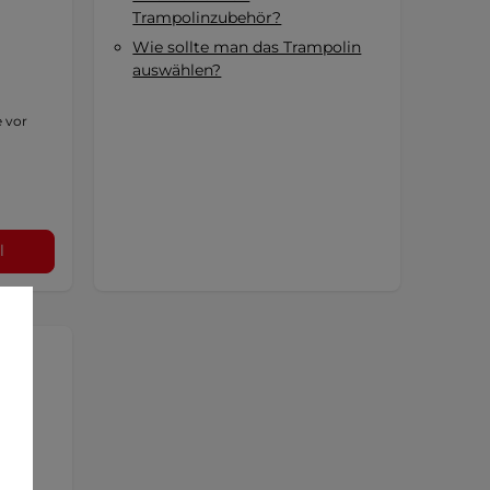
Trampolinzubehör?
Wie sollte man das Trampolin
auswählen?
 vor
l