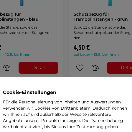
bezug für
Schutzbezug für
linstangen - blau
Trampolinstangen - grün
die Stange, sowie das
Schützt die Stange, sowie das
chutzpolster der Stange vor
Schaumschutzpolster der Stange
den …
€
4,50 €
r – 12.8. bei Ihnen
auf Lager – 12.8. bei Ihnen
Detail
Detai
Cookie-Einstellungen
Für die Personalisierung von Inhalten und Auswertungen
verwenden wir Cookies von Drittanbietern. Dadurch können
wir Ihnen auf und außerhalb der Website relevantere
Angebote unserer Produkte anzeigen. Die Datenerhebung
wird nicht aktiviert, bis Sie uns Ihre Zustimmung geben.