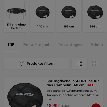
114 cm, ohne
140 cm
183 cm
244 cm
Federn
TOP
Preis aufsteigend
Preis absteigend
Beliebtest
Produkte filtern
Sprungfläche inSPORTline für
das Trampolin 140 cm
SALE
Selbständige Aufsprungfläche zum
Trampolin, hochbelastbares Material,
das …
18,90 €
31,90 €