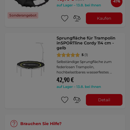
-41%
auf Lager – 13.8. bei Ihnen
Sonderangebot
Kaufen
Sprungfläche für Trampolin
inSPORTline Cordy 114 cm -
gelb
5
(1)
Selbständige Sprungfläche zum
federlosen Trampolin,
hochbelastbares wasserfestes …
42,90 €
auf Lager – 13.8. bei Ihnen
Detail
Brauchen Sie Hilfe?