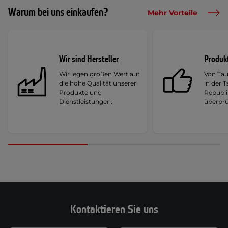
Warum bei uns einkaufen?
Mehr Vorteile
Wir sind Hersteller
Produk
Wir legen großen Wert auf
Von Ta
die hohe Qualität unserer
in der 
Produkte und
Republi
Dienstleistungen.
überprü
Kontaktieren Sie uns