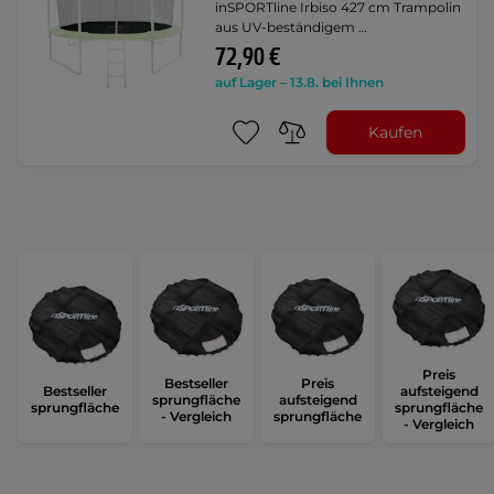
inSPORTline Irbiso 427 cm Trampolin
aus UV-beständigem …
72,90 €
auf Lager – 13.8. bei Ihnen
Kaufen
Preis
Bestseller
Preis
Bestseller
aufsteigend
sprungfläche
aufsteigend
sprungfläche
sprungfläche
- Vergleich
sprungfläche
- Vergleich