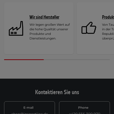
Wir sind Hersteller
Produk
Wir legen großen Wert auf
Von Ta
die hohe Qualität unserer
in der 
Produkte und
Republi
Dienstleistungen.
überprü
Kontaktieren Sie uns
E-mail
Phone
shop@insportline.de
+420 556 300 970