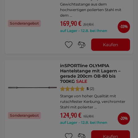
Gewichtsstange aus dem
hochwertigen polierten Stahl mit
dem …
169,90 €
Sonderangebot
254,90 €
-33%
auf Lager – 12.8. bei Ihnen
Kaufen
inSPORTline OLYMPIA
Hantelstange mit Lagern –
gerade 200cm OB-80 bis
700KG
SALE
5
(2)
Stange von hoher Qualität mit
rutschfester Kerbung, verchromter
Stahl mit polierter …
124,90 €
Sonderangebot
155,90 €
-20%
auf Lager – 12.8. bei Ihnen
Kaufen