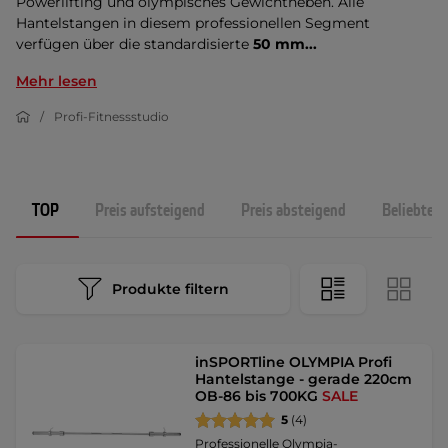
Powerlifting und olympisches Gewichtheben. Alle
Hantelstangen in diesem professionellen Segment
verfügen über die standardisierte
50 mm...
Mehr lesen
Profi-Fitnessstudio
TOP
Preis aufsteigend
Preis absteigend
Beliebtest
Produkte filtern
inSPORTline OLYMPIA Profi
Hantelstange - gerade 220cm
OB-86 bis 700KG
SALE
5
(4)
Professionelle Olympia-