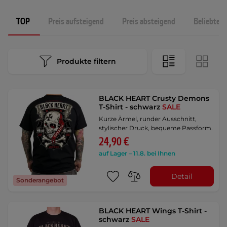
TOP
Preis aufsteigend
Preis absteigend
Beliebtest
Produkte filtern
BLACK HEART Crusty Demons
T-Shirt - schwarz
SALE
Kurze Ärmel, runder Ausschnitt,
stylischer Druck, bequeme Passform.
24,90 €
auf Lager – 11.8. bei Ihnen
Detail
Sonderangebot
BLACK HEART Wings T-Shirt -
schwarz
SALE