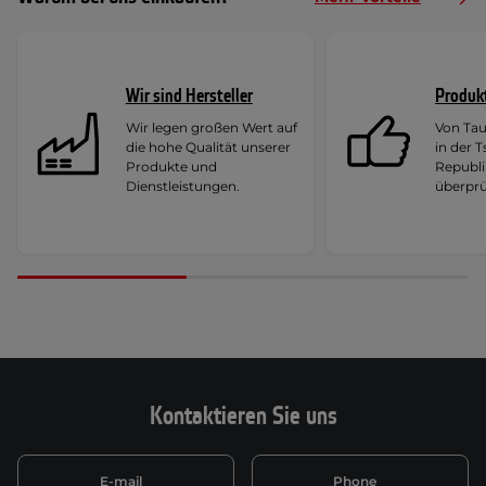
Wir sind Hersteller
Produk
Wir legen großen Wert auf
Von Ta
die hohe Qualität unserer
in der 
Produkte und
Republi
Dienstleistungen.
überprü
Kontaktieren Sie uns
E-mail
Phone