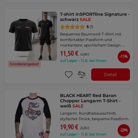
T-shirt inSPORTline Signature -
schwarz
SALE
5
(1)
Bequemes Baumwoll-T-Shirt mit
komfortabler Passform und
markantem, sportlichem Design. …
11,50 €
12,90 €
-11%
auf Lager – 11.8. bei Ihnen
Sonderangebot
Detail
BLACK HEART Red Baron
Chopper Langarm T-Shirt -
weiß
SALE
Langarm, Rundhalsausschnitt,
stylischer Druck, bequeme Passform.
19,90 €
25,90 €
-23%
auf Lager – 11.8. bei Ihnen