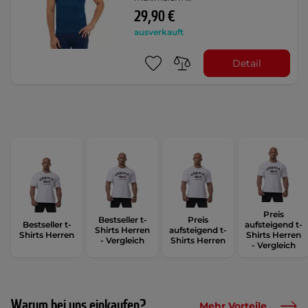
29,90 €
ausverkauft
Detail
Preis
Bestseller t-
Preis
Bestseller t-
aufsteigend t-
Shirts Herren
aufsteigend t-
Shirts Herren
Shirts Herren
- Vergleich
Shirts Herren
- Vergleich
Warum bei uns einkaufen?
Mehr Vorteile