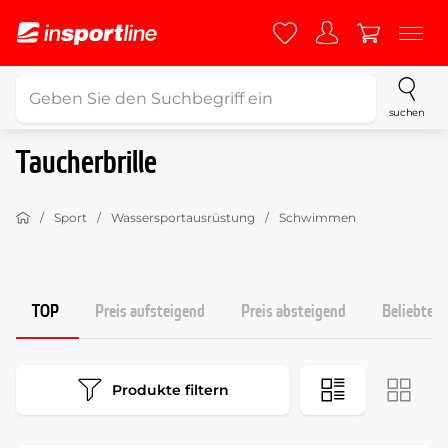
suchen
Taucherbrille
Sport
Wassersportausrüstung
Schwimmen
TOP
Preis aufsteigend
Preis absteigend
Beliebtest
Produkte filtern