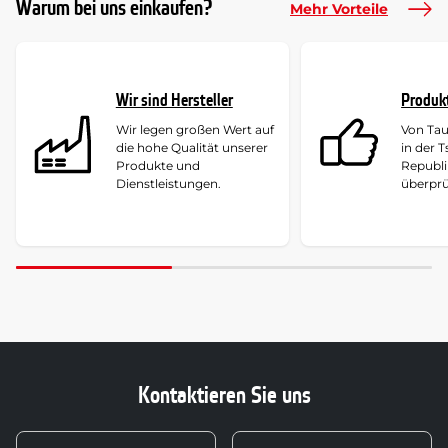
Warum bei uns einkaufen?
Mehr Vorteile
Wir sind Hersteller
Produk
Wir legen großen Wert auf
Von Ta
die hohe Qualität unserer
in der 
Produkte und
Republi
Dienstleistungen.
überprü
Kontaktieren Sie uns