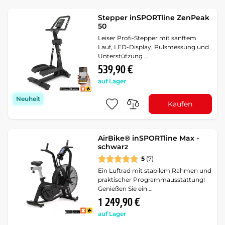
Stepper inSPORTline ZenPeak
50
Leiser Profi-Stepper mit sanftem
Lauf, LED-Display, Pulsmessung und
Unterstützung …
539,90 €
auf Lager
Neuheit
Kaufen
AirBike® inSPORTline Max -
schwarz
5
(7)
Ein Luftrad mit stabilem Rahmen und
praktischer Programmausstattung!
Genießen Sie ein …
1 249,90 €
auf Lager