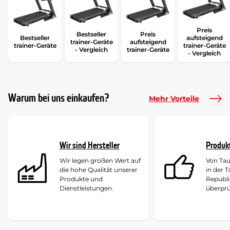
Preis
Bestseller
Preis
Bestseller
aufsteigend
trainer-Geräte
aufsteigend
trainer-Geräte
trainer-Geräte
- Vergleich
trainer-Geräte
- Vergleich
Warum bei uns einkaufen?
Mehr Vorteile
Wir sind Hersteller
Produk
Wir legen großen Wert auf
Von Ta
die hohe Qualität unserer
in der 
Produkte und
Republi
Dienstleistungen.
überprü