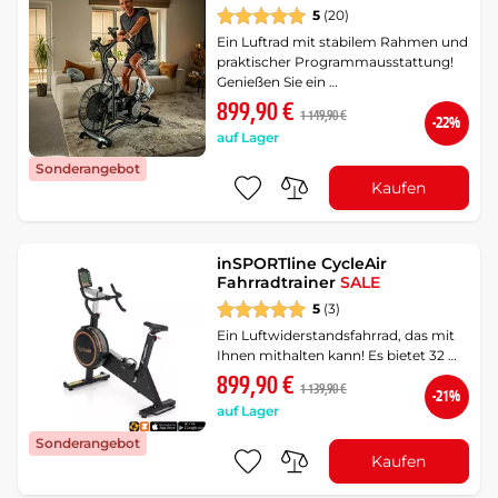
5
(20)
Ein Luftrad mit stabilem Rahmen und
praktischer Programmausstattung!
Genießen Sie ein …
899,90 €
1 149,90 €
-22%
auf Lager
Sonderangebot
Kaufen
inSPORTline CycleAir
Fahrradtrainer
SALE
5
(3)
Ein Luftwiderstandsfahrrad, das mit
Ihnen mithalten kann! Es bietet 32 …
899,90 €
1 139,90 €
-21%
auf Lager
Sonderangebot
Kaufen