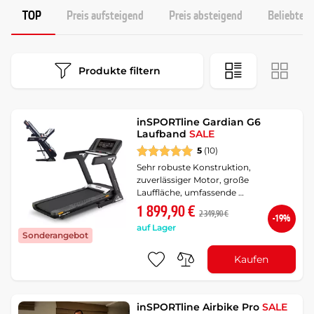
TOP
Preis aufsteigend
Preis absteigend
Beliebtest
Produkte filtern
inSPORTline Gardian G6
Laufband
SALE
5
(10)
Sehr robuste Konstruktion,
zuverlässiger Motor, große
Lauffläche, umfassende …
1 899,90 €
2 349,90 €
-19%
auf Lager
Sonderangebot
Kaufen
inSPORTline Airbike Pro
SALE