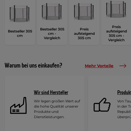
Preis
Bestseller 305
Preis
Bestseller 305
aufsteigend
cm -
aufsteigend
cm
305 cm -
Vergleich
305 cm
Vergleich
Warum bei uns einkaufen?
Mehr Vorteile
Wir sind Hersteller
Produk
Wir legen großen Wert auf
Von Ta
die hohe Qualität unserer
in der 
Produkte und
Republi
Dienstleistungen.
überprü