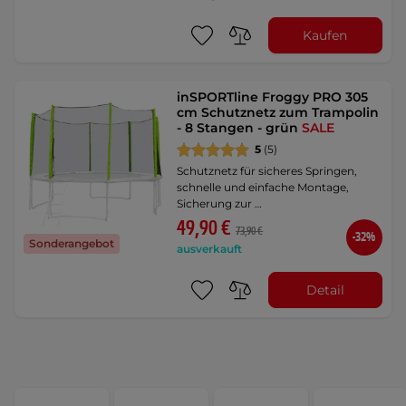
Kaufen
inSPORTline Froggy PRO 305
cm Schutznetz zum Trampolin
- 8 Stangen - grün
SALE
5
(5)
Schutznetz für sicheres Springen,
schnelle und einfache Montage,
Sicherung zur …
49,90 €
73,90 €
-32%
Sonderangebot
ausverkauft
Detail