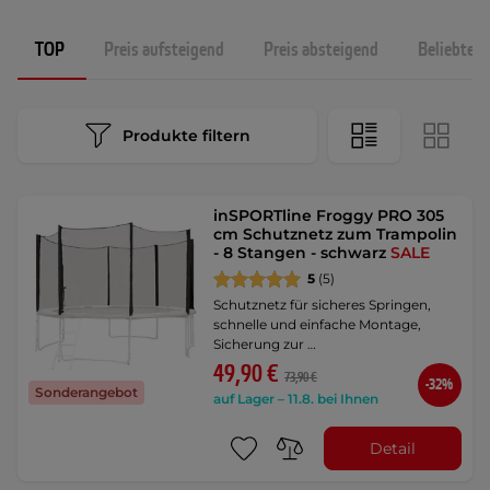
TOP
Preis aufsteigend
Preis absteigend
Beliebtest
Produkte filtern
inSPORTline Froggy PRO 305
cm Schutznetz zum Trampolin
- 8 Stangen - schwarz
SALE
5
(5)
Schutznetz für sicheres Springen,
schnelle und einfache Montage,
Sicherung zur …
49,90 €
73,90 €
-32%
Sonderangebot
auf Lager – 11.8. bei Ihnen
Detail