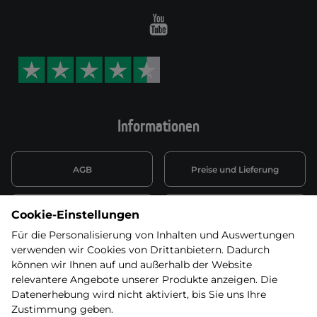
Youtube
Informationen
AGB
Preise und Lieferung
Informationen nach Art. 13
Datenschutzerklärung
Cookie-Einstellungen
DSGVO
Für die Personalisierung von Inhalten und Auswertungen
verwenden wir Cookies von Drittanbietern. Dadurch
Wiederufsbelehrung mit Link
Batterieentsorgung
zum Formular
können wir Ihnen auf und außerhalb der Website
relevantere Angebote unserer Produkte anzeigen. Die
Informationen zu Elektro-
Datenerhebung wird nicht aktiviert, bis Sie uns Ihre
Widerruf erklären
und Elektonikgeräten
Zustimmung geben.