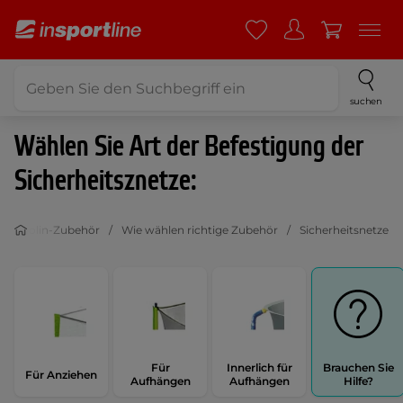
suchen
Wählen Sie Art der Befestigung der
Sicherheitsznetze:
rampolin-Zubehör
Wie wählen richtige Zubehör
Sicherheitsnetze
Für
Innerlich für
Brauchen Sie
Für Anziehen
Aufhängen
Aufhängen
Hilfe?