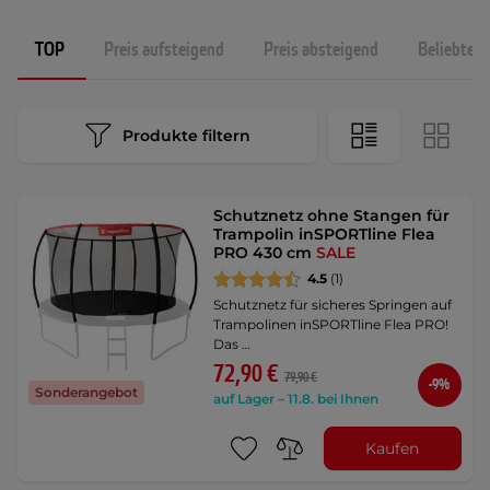
TOP
Preis aufsteigend
Preis absteigend
Beliebtest
Produkte filtern
Schutznetz ohne Stangen für
Trampolin inSPORTline Flea
PRO 430 cm
SALE
4.5
(1)
Schutznetz für sicheres Springen auf
Trampolinen inSPORTline Flea PRO!
Das …
72,90 €
79,90 €
-9%
Sonderangebot
auf Lager – 11.8. bei Ihnen
Kaufen