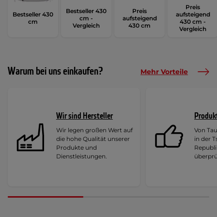
Preis
Bestseller 430
Preis
Bestseller 430
aufsteigend
cm -
aufsteigend
cm
430 cm -
Vergleich
430 cm
Vergleich
Warum bei uns einkaufen?
Mehr Vorteile
Wir sind Hersteller
Produk
Wir legen großen Wert auf
Von Ta
die hohe Qualität unserer
in der 
Produkte und
Republi
Dienstleistungen.
überprü