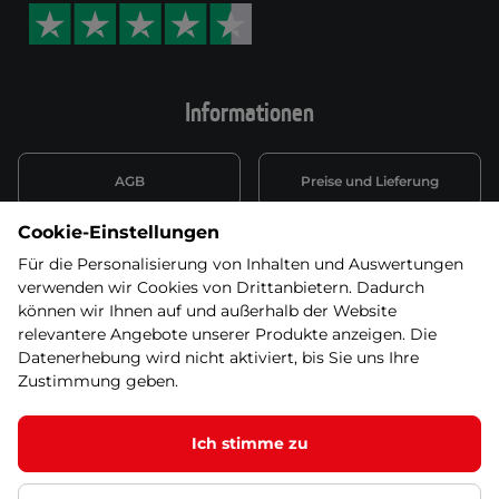
Informationen
AGB
Preise und Lieferung
Cookie-Einstellungen
Informationen nach Art. 13
Datenschutzerklärung
DSGVO
Für die Personalisierung von Inhalten und Auswertungen
verwenden wir Cookies von Drittanbietern. Dadurch
Wiederufsbelehrung mit Link
können wir Ihnen auf und außerhalb der Website
Batterieentsorgung
zum Formular
relevantere Angebote unserer Produkte anzeigen. Die
Datenerhebung wird nicht aktiviert, bis Sie uns Ihre
Informationen zu Elektro-
Zustimmung geben.
Widerruf erklären
und Elektonikgeräten
Ich stimme zu