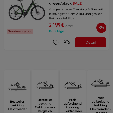
green/black
SALE
Ausgestattetes Trekking-E-Bike mit
leistungsstarkem Akku und großer
Reichweite! Plus …
2 199 €
2 399 €
-8%
8-10 Tage
Sonderangebot
Detail
Preis
Bestseller
Preis
Bestseller
aufsteigend
trekking
aufsteigend
trekking
trekking
Elektroräder -
trekking
Elektroräder
Elektroräder -
Vergleich
Elektroräder
Vergleich