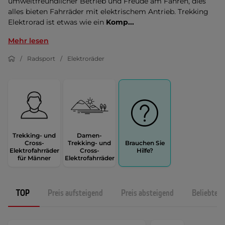
umweltfreundlicher Betrieb und Freude am Fahren, dies
alles bieten Fahrräder mit elektrischem Antrieb. Trekking
Elektrorad ist etwas wie ein
Komp...
Mehr lesen
Radsport
Elektroräder
Trekking- und
Damen-
Cross-
Trekking- und
Brauchen Sie
Elektrofahrräder
Cross-
Hilfe?
für Männer
Elektrofahrräder
TOP
Preis aufsteigend
Preis absteigend
Beliebtest