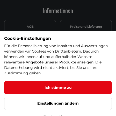
Informationen
AGB
Preise und Lieferung
Cookie-Einstellungen
Informationen nach Art. 13
Datenschutzerklärung
DSGVO
Für die Personalisierung von Inhalten und Auswertungen
verwenden wir Cookies von Drittanbietern. Dadurch
Wiederufsbelehrung mit Link
können wir Ihnen auf und außerhalb der Website
Batterieentsorgung
zum Formular
relevantere Angebote unserer Produkte anzeigen. Die
Datenerhebung wird nicht aktiviert, bis Sie uns Ihre
Informationen zu Elektro-
Zustimmung geben.
Widerruf erklären
und Elektonikgeräten
Ich stimme zu
Einstellungen ändern
© 2026 SEVEN SPORT s.r.o Alle Rechte vorbehalten1
Google Datenschutz
Google Partnerseiten
Cookie-Einstellungen