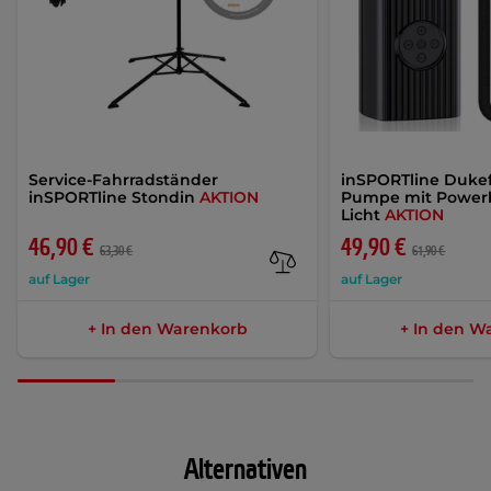
Service-Fahrradständer
inSPORTline Dukefi
inSPORTline Stondin
AKTION
Pumpe mit Power
Licht
AKTION
46,90 €
49,90 €
63,30 €
61,90 €
auf Lager
auf Lager
+ In den Warenkorb
+ In den W
Alternativen