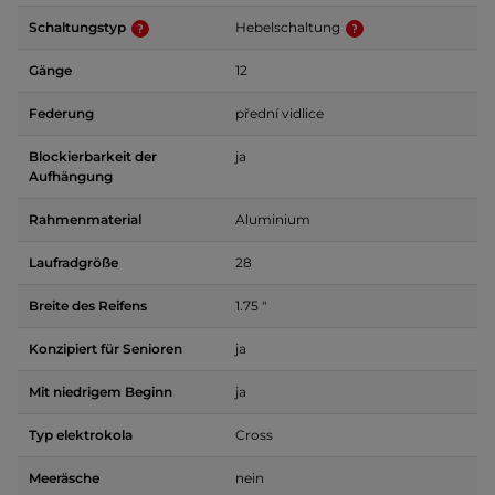
Schaltungstyp
Hebelschaltung
Gänge
12
Federung
přední vidlice
Blockierbarkeit der
ja
Aufhängung
Rahmenmaterial
Aluminium
Laufradgröße
28
Breite des Reifens
1.75 "
Konzipiert für Senioren
ja
Mit niedrigem Beginn
ja
Typ elektrokola
Cross
Meeräsche
nein