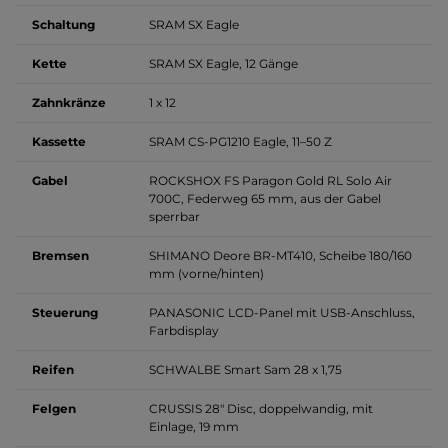
Schaltung
SRAM SX Eagle
Kette
SRAM SX Eagle, 12 Gänge
Zahnkränze
1 x 12
Kassette
SRAM CS-PG1210 Eagle, 11–50 Z
Gabel
ROCKSHOX FS Paragon Gold RL Solo Air
700C, Federweg 65 mm, aus der Gabel
sperrbar
Bremsen
SHIMANO Deore BR-MT410, Scheibe 180/160
mm (vorne/hinten)
Steuerung
PANASONIC LCD-Panel mit USB-Anschluss,
Farbdisplay
Reifen
SCHWALBE Smart Sam 28 x 1,75
Felgen
CRUSSIS 28" Disc, doppelwandig, mit
Einlage, 19 mm