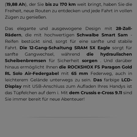
(
19,88 Ah
), der Sie
bis zu 170 km
weit bringt, haben Sie die
Freiheit, neue Routen zu entdecken und jede Fahrt in vollen
Zügen zu genießen.
Das elegante und ausgewogene Design mit
28-Zoll-
Rädern
, die mit hochwertigen
Schwalbe Smart Sam
-
Reifen bestückt sind, sorgt für eine sanfte und stabile
Fahrt.
Die 12-Gang-Schaltung SRAM SX Eagle
sorgt für
sanfte Gangwechsel, während
die hydraulischen
Scheibenbremsen
für Sicherheit
sorgen
. Und darüber
hinaus ermöglicht Ihnen
die ROCKSHOX FS Paragon Gold
RL Solo Air-Federgabel
mit
65 mm
Federweg, auch in
leichterem Gelände unterwegs zu sein.
Das
farbige
LCD-
Display
mit USB-Anschluss zum Aufladen Ihres Handys ist
das Tüpfelchen auf dem i. Mit
dem Crussis e-Cross 9.11
sind
Sie immer bereit für neue Abenteuer!