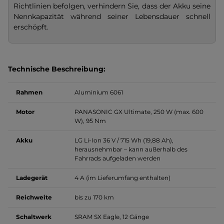
Richtlinien befolgen, verhindern Sie, dass der Akku seine
Nennkapazität während seiner Lebensdauer schnell
erschöpft.
Technische Beschreibung:
Rahmen
Aluminium 6061
Motor
PANASONIC GX Ultimate, 250 W (max. 600
W), 95 Nm
Akku
LG Li-Ion 36 V / 715 Wh (19,88 Ah),
herausnehmbar – kann außerhalb des
Fahrrads aufgeladen werden
Ladegerät
4 A (im Lieferumfang enthalten)
Reichweite
bis zu 170 km
Schaltwerk
SRAM SX Eagle, 12 Gänge