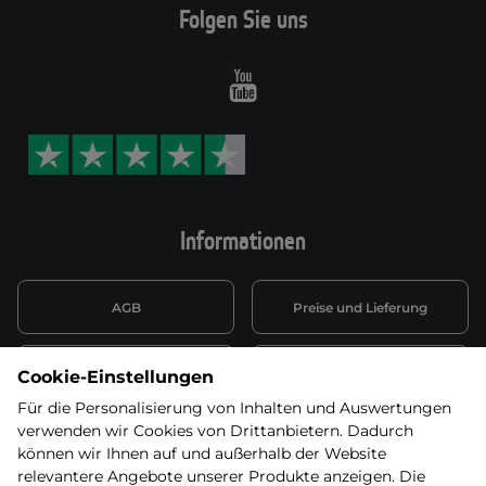
Folgen Sie uns
Youtube
Informationen
AGB
Preise und Lieferung
Informationen nach Art. 13
Datenschutzerklärung
Cookie-Einstellungen
DSGVO
Für die Personalisierung von Inhalten und Auswertungen
verwenden wir Cookies von Drittanbietern. Dadurch
Wiederufsbelehrung mit Link
Batterieentsorgung
zum Formular
können wir Ihnen auf und außerhalb der Website
relevantere Angebote unserer Produkte anzeigen. Die