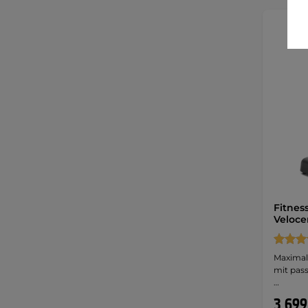
Fitnes
Veloce
Maximal 
mit pass
…
3 699