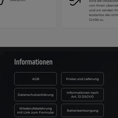
wird die verpackt
von Ihnen übern
und wir senden I
kostenlos die rich
Größe zu.
Informationen
AGB
Preise und Lieferung
Informationen nach
Datenschutzerklärung
Art. 13 DSGVO
Wiederufsbelehrung
Batterieentsorgung
mit Link zum Formular