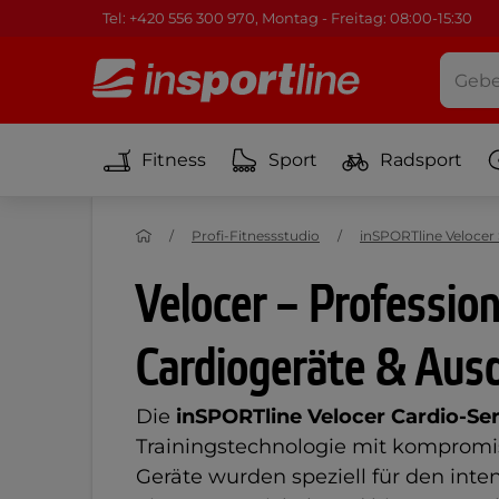
Tel: +420 556 300 970, Montag - Freitag: 08:00-15:30
Fitness
Sport
Radsport
Profi-Fitnessstudio
inSPORTline Velocer 
Velocer – Profession
Cardiogeräte & Ausd
Die
inSPORTline Velocer Cardio-Ser
Trainingstechnologie mit kompromis
Geräte wurden speziell für den int