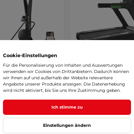
Cookie-Einstellungen
uf-Trainer inSPORTline
Laufband inSPORTline Vel
Für die Personalisierung von Inhalten und Auswertungen
r SKI
Run LED
verwenden wir Cookies von Drittanbietern. Dadurch können
trainer mit realistischem
Výkon 6 HP · až 25 km/h · nosnos
wir Ihnen auf und außerhalb der Website relevantere
gsablauf, 16 Widerstandsstufen,
· plocha 160×60 cm · Max. sklon 8.
Angebote unserer Produkte anzeigen. Die Datenerhebung
Wi-Fi · Bluetooth · HRC program 
wird nicht aktiviert, bis Sie uns Ihre Zustimmung geben.
Reproduktory · Integrovaný venti
0 €
3 999,90 €
LED obrazovka
r
auf Lager
Ich stimme zu
Kaufen
Kaufe
Einstellungen ändern