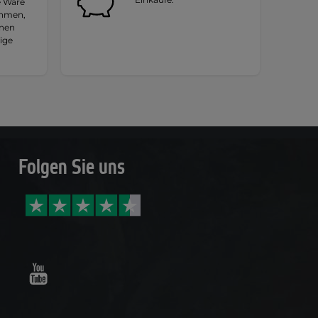
e Ware
ehmen,
hnen
tige
Folgen Sie uns
Youtube