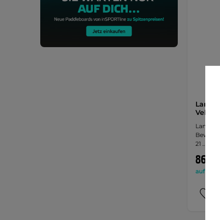
Langla
Veloce
Langlauf
Bewegun
21 …
869,9
auf Lage