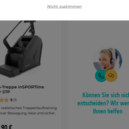
Nicht zustimmen
s-Treppe inSPORTline
r STP
Können Sie sich nic
5
(1)
entscheiden? Wir we
realistisches Treppenlauftraining
Ihnen helfen
iver Bewegung, leise und sicher,
,90 €