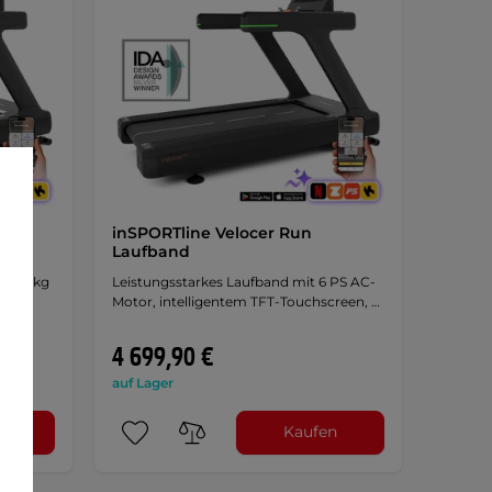
ocer
inSPORTline Velocer Run
Laufband
t 180 kg
Leistungsstarkes Laufband mit 6 PS AC-
30 ° ·
Motor, intelligentem TFT-Touchscreen, …
·
látor ·
4 699,90 €
auf Lager
n
Kaufen