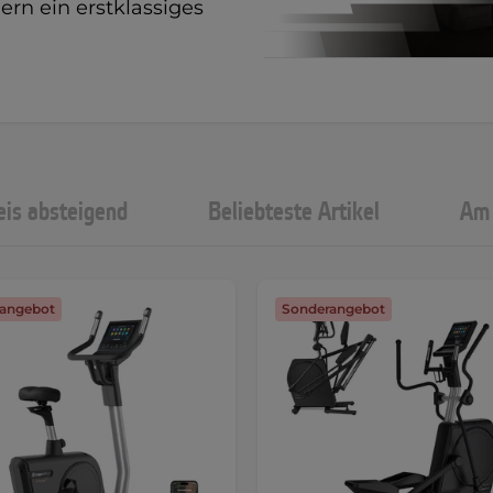
ern ein erstklassiges
eis absteigend
Beliebteste Artikel
Am 
angebot
Sonderangebot