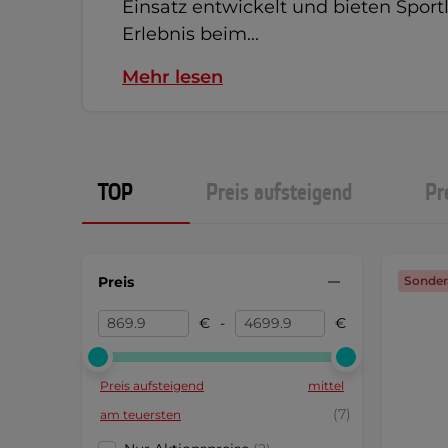
Einsatz entwickelt und bieten Sportl
Erlebnis beim...
Mehr lesen
TOP
Preis aufsteigend
Pr
Preis
Sonder
€
-
€
Preis aufsteigend
mittel
(7)
am teuersten