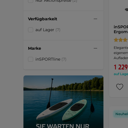
Nur Aktionspreise
(2)
Verfügbarkeit
inSPOR
auf Lager
(7)
Ergom
Elegante
Marke
eigenem
Auflade
inSPORTline
(7)
1 229
auf Lage
Neuhei