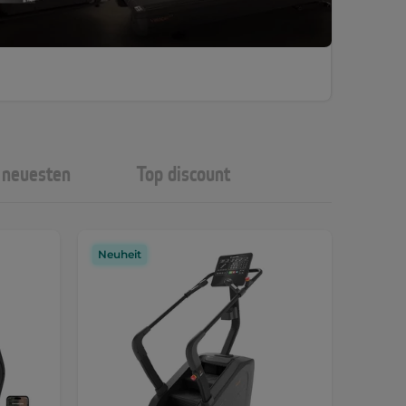
neuesten
Top discount
Neuheit