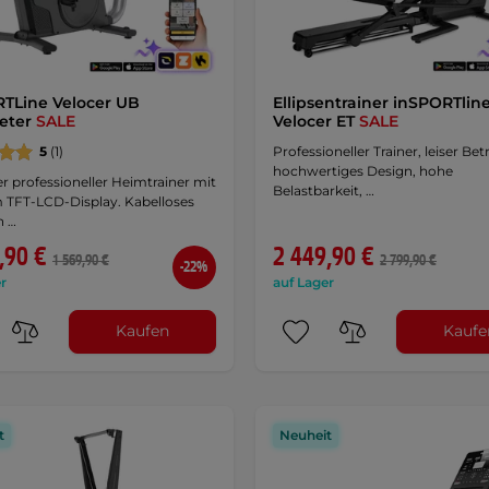
TLine Velocer UB
Ellipsentrainer inSPORTlin
eter
SALE
Velocer ET
SALE
5
(1)
Professioneller Trainer, leiser Betr
hochwertiges Design, hohe
r professioneller Heimtrainer mit
Belastbarkeit, …
 TFT-LCD-Display. Kabelloses
n …
,90 €
2 449,90 €
1 569,90 €
2 799,90 €
-22%
r
auf Lager
Kaufen
Kaufe
t
Neuheit