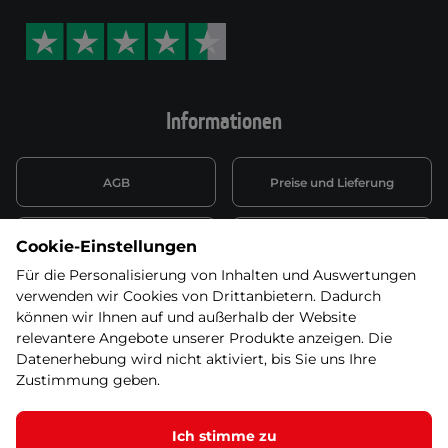
Informationen
AGB
Preise und Lieferung
Informationen nach Art. 13
Datenschutzerklärung
Cookie-Einstellungen
DSGVO
Für die Personalisierung von Inhalten und Auswertungen
verwenden wir Cookies von Drittanbietern. Dadurch
Wiederufsbelehrung mit Link
Batterieentsorgung
zum Formular
können wir Ihnen auf und außerhalb der Website
relevantere Angebote unserer Produkte anzeigen. Die
Informationen zu Elektro-
Datenerhebung wird nicht aktiviert, bis Sie uns Ihre
Widerruf erklären
und Elektonikgeräten
Zustimmung geben.
Ich stimme zu