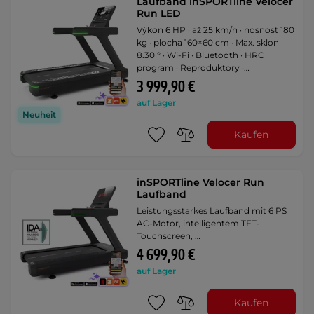
Laufband inSPORTline Velocer
Run LED
Výkon 6 HP · až 25 km/h · nosnost 180
kg · plocha 160×60 cm · Max. sklon
8.30 ° · Wi-Fi · Bluetooth · HRC
program · Reproduktory ·
Integrovaný ventilátor · LED
3 999,90 €
obrazovka
auf Lager
Neuheit
Kaufen
inSPORTline Velocer Run
Laufband
Leistungsstarkes Laufband mit 6 PS
AC-Motor, intelligentem TFT-
Touchscreen, …
4 699,90 €
auf Lager
Kaufen