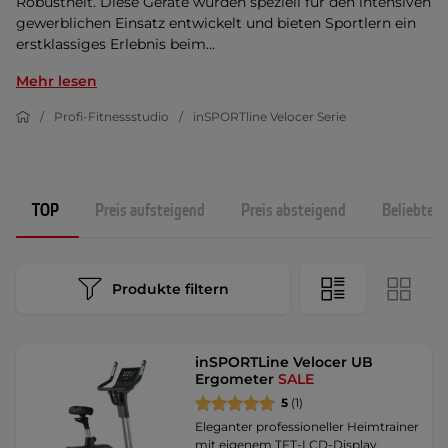
Robustheit. Diese Geräte wurden speziell für den intensiven
gewerblichen Einsatz entwickelt und bieten Sportlern ein
erstklassiges Erlebnis beim...
Mehr lesen
Profi-Fitnessstudio
inSPORTline Velocer Serie
TOP
Preis aufsteigend
Preis absteigend
Beliebtest
Produkte filtern
inSPORTLine Velocer UB
Ergometer
SALE
5
(1)
Eleganter professioneller Heimtrainer
mit eigenem TFT-LCD-Display.