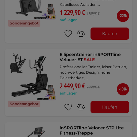
Kabelloses Aufladen …
1 229,90 €
1 569,90 €
-22%
auf Lager
Sonderangebot
Kaufen
Ellipsentrainer inSPORTline
Velocer ET
SALE
Professioneller Trainer, leiser Betrieb,
hochwertiges Design, hohe
Belastbarkeit, …
2 449,90 €
2 799,90 €
-13%
auf Lager
Sonderangebot
Kaufen
inSPORTline Velocer STP Lite
Fitness-Treppe