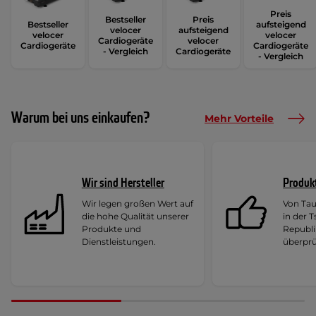
Preis
Bestseller
Preis
Bestseller
aufsteigend
velocer
aufsteigend
velocer
velocer
Cardiogeräte
velocer
Cardiogeräte
Cardiogeräte
- Vergleich
Cardiogeräte
- Vergleich
Warum bei uns einkaufen?
Mehr Vorteile
Wir sind Hersteller
Produk
Wir legen großen Wert auf
Von Ta
die hohe Qualität unserer
in der 
Produkte und
Republi
Dienstleistungen.
überprü