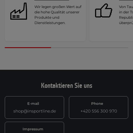
Wir legen großen Wert auf
Von Ta
die hohe Qualität unserer
in der 
Produkte und
Republi
Dienstleistungen.
überprü
Kontaktieren Sie uns
E-mail
Phone
shop@insportline.de
+420 556 300 970
Impressum