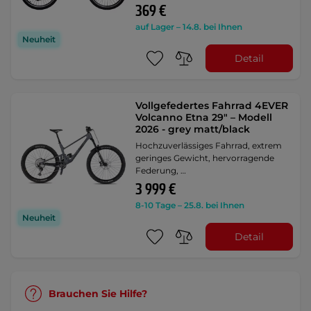
369 €
auf Lager – 14.8. bei Ihnen
Neuheit
Detail
Vollgefedertes Fahrrad 4EVER
Volcanno Etna 29" – Modell
2026 - grey matt/black
Hochzuverlässiges Fahrrad, extrem
geringes Gewicht, hervorragende
Federung, …
3 999 €
8-10 Tage – 25.8. bei Ihnen
Neuheit
Detail
Brauchen Sie Hilfe?