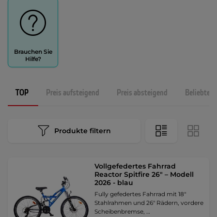
Brauchen Sie
Hilfe?
TOP
Preis aufsteigend
Preis absteigend
Beliebtest
Produkte filtern
Vollgefedertes Fahrrad
Reactor Spitfire 26" – Modell
2026 - blau
Fully gefedertes Fahrrad mit 18"
Stahlrahmen und 26" Rädern, vordere
Scheibenbremse, …