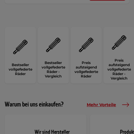
Preis
Bestseller
Preis
Bestseller
aufsteigend
vollgefederte
aufsteigend
vollgefederte
vollgefederte
Räder -
vollgefederte
Räder
Räder -
Vergleich
Räder
Vergleich
Warum bei uns einkaufen?
Mehr Vorteile
Wir sind Hersteller
Produk