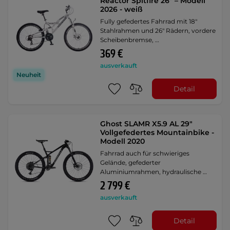
Reactor Spitfire 26" – Modell
2026 - weiß
Fully gefedertes Fahrrad mit 18"
Stahlrahmen und 26" Rädern, vordere
Scheibenbremse, …
369 €
ausverkauft
Neuheit
Detail
Ghost SLAMR X5.9 AL 29"
Vollgefedertes Mountainbike -
Modell 2020
Fahrrad auch für schwieriges
Gelände, gefederter
Aluminiumrahmen, hydraulische …
2 799 €
ausverkauft
Detail