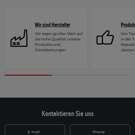
Wir sind Hersteller
Produk
Wir legen großen Wert auf
Von Ta
die hohe Qualität unserer
in der 
Produkte und
Republi
Dienstleistungen.
überprü
Kontaktieren Sie uns
E-mail
Phone