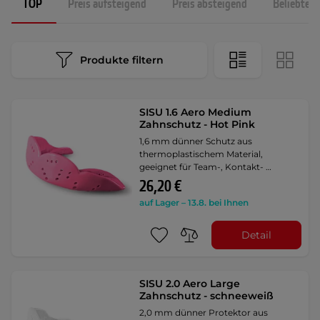
TOP
Preis aufsteigend
Preis absteigend
Beliebtest
Produkte filtern
SISU 1.6 Aero Medium
Zahnschutz - Hot Pink
1,6 mm dünner Schutz aus
thermoplastischem Material,
geeignet für Team-, Kontakt- …
26,20 €
auf Lager – 13.8. bei Ihnen
Detail
SISU 2.0 Aero Large
Zahnschutz - schneeweiß
2,0 mm dünner Protektor aus