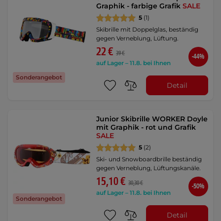
Graphik - farbige Grafik
SALE
5
(1)
Skibrille mit Doppelglas, beständig
gegen Verneblung, Lüftung.
22 €
39 €
-44%
auf Lager – 11.8. bei Ihnen
Sonderangebot
Detail
Junior Skibrille WORKER Doyle
mit Graphik - rot und Grafik
SALE
5
(2)
Ski- und Snowboardbrille beständig
gegen Verneblung, Lüftungskanäle.
15,10 €
30,30 €
-50%
auf Lager – 11.8. bei Ihnen
Sonderangebot
Detail