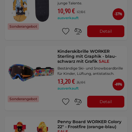
junge Talente.
10,90 €
17,40 €
-37%
ausverkauft
Sonderangebot
Detail
Kinderskibrille WORKER
Sterling mit Graphik - blau-
schwarz mit Grafik
SALE
Beständige Ski- und Snowboardbrille
für Kinder, Lüftung, antistatisch.
13,20 €
26,10 €
-49%
ausverkauft
Sonderangebot
Detail
Penny Board WORKER Colory
22" - Frostfire (orange-blau)
SALE