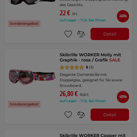
des Gesichts.
22 €
39 €
-44%
auf Lager – 11.8. bei Ihnen
Sonderangebot
Detail
Skibrille WORKER Molly mit
Graphik - rosa / Grafik
SALE
5
(3)
Elegante Damenbrille mit
Doppelglas, geeignet für Ski sowie
Snowboard.
26,80 €
48,60 €
-45%
auf Lager – 11.8. bei Ihnen
Sonderangebot
Detail
Skibrille WORKER Cooper mit