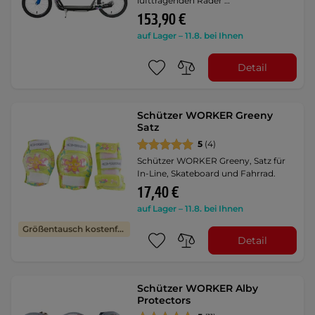
lufttragenden Räder …
153,90 €
auf Lager – 11.8. bei Ihnen
Detail
Schützer WORKER Greeny
Satz
5
(4)
Schützer WORKER Greeny, Satz für
In-Line, Skateboard und Fahrrad.
17,40 €
auf Lager – 11.8. bei Ihnen
Größentausch kostenfrei
Detail
Schützer WORKER Alby
Protectors