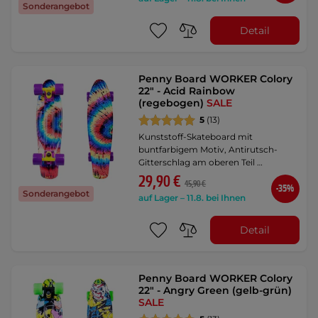
Sonderangebot
Detail
Penny Board WORKER Colory
22" - Acid Rainbow
(regebogen)
SALE
5
(13)
Kunststoff-Skateboard mit
buntfarbigem Motiv, Antirutsch-
Gitterschlag am oberen Teil …
29,90 €
45,90 €
-35%
Sonderangebot
auf Lager – 11.8. bei Ihnen
Detail
Penny Board WORKER Colory
22" - Angry Green (gelb-grün)
SALE