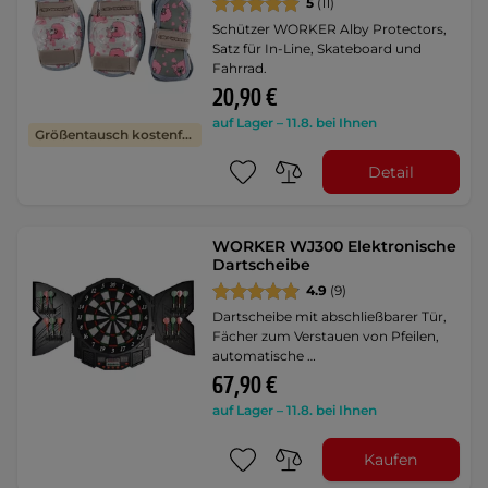
5
(11)
Schützer WORKER Alby Protectors,
Satz für In-Line, Skateboard und
Fahrrad.
20,90 €
auf Lager – 11.8. bei Ihnen
Größentausch kostenfrei
Detail
WORKER WJ300 Elektronische
Dartscheibe
4.9
(9)
Dartscheibe mit abschließbarer Tür,
Fächer zum Verstauen von Pfeilen,
automatische …
67,90 €
auf Lager – 11.8. bei Ihnen
Kaufen