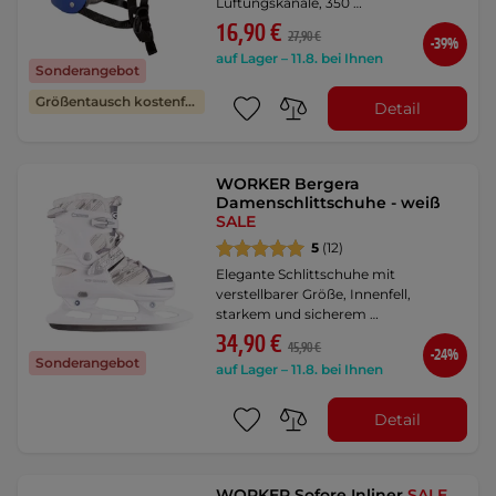
Lüftungskanäle, 350 …
16,90 €
27,90 €
-39%
auf Lager – 11.8. bei Ihnen
Sonderangebot
Größentausch kostenfrei
Detail
WORKER Bergera
Damenschlittschuhe - weiß
SALE
5
(12)
Elegante Schlittschuhe mit
verstellbarer Größe, Innenfell,
starkem und sicherem …
34,90 €
45,90 €
-24%
Sonderangebot
auf Lager – 11.8. bei Ihnen
Detail
WORKER Sofore Inliner
SALE