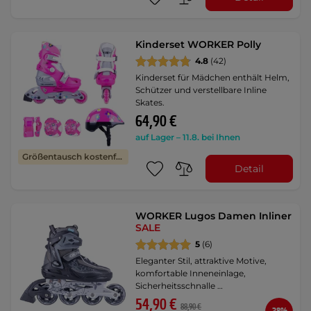
Kinderset WORKER Polly
4.8
(42)
Kinderset für Mädchen enthält Helm,
Schützer und verstellbare Inline
Skates.
64,90 €
auf Lager – 11.8. bei Ihnen
Größentausch kostenfrei
Detail
WORKER Lugos Damen Inliner
SALE
5
(6)
Eleganter Stil, attraktive Motive,
komfortable Inneneinlage,
Sicherheitsschnalle …
54,90 €
88,90 €