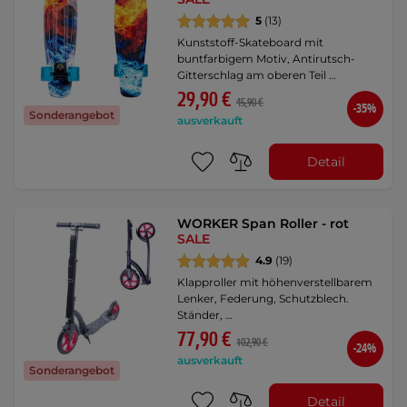
5
(13)
Kunststoff-Skateboard mit
buntfarbigem Motiv, Antirutsch-
Gitterschlag am oberen Teil …
29,90 €
45,90 €
-35%
Sonderangebot
ausverkauft
Detail
WORKER Span Roller - rot
SALE
4.9
(19)
Klapproller mit höhenverstellbarem
Lenker, Federung, Schutzblech.
Ständer, …
77,90 €
102,90 €
-24%
ausverkauft
Sonderangebot
Detail