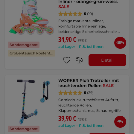
Inliner - orange-grün-weiss
SALE
5
(10)
Farbige markante Inliner,
komfortable Inneneinlage,
beiderseitige Sicherheitsschnalle …
34,90 €
69,90 €
-50%
Sonderangebot
auf Lager – 11.8. bei Ihnen
Größentausch kostenfrei
Detail
WORKER Plofi Tretroller mit
leuchtenden Rollen
SALE
5
(29)
Comicdruck, rutschfester Auftritt,
leuchtende Rollen,
Klappmechanismus, Schaumgriffe.
39,90 €
43,90 €
-9%
auf Lager – 11.8. bei Ihnen
Sonderangebot