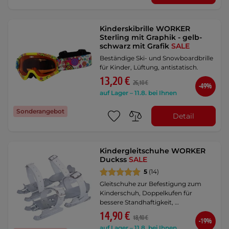
Kinderskibrille WORKER
Sterling mit Graphik - gelb-
schwarz mit Grafik
SALE
Beständige Ski- und Snowboardbrille
für Kinder, Lüftung, antistatisch.
13,20 €
26,10 €
-49%
auf Lager – 11.8. bei Ihnen
Sonderangebot
Detail
Kindergleitschuhe WORKER
Duckss
SALE
5
(14)
Gleitschuhe zur Befestigung zum
Kinderschuh, Doppelkufen für
bessere Standhaftigkeit, …
14,90 €
18,40 €
-19%
auf Lager – 11.8. bei Ihnen