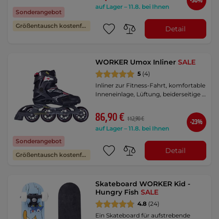
-38%
auf Lager – 11.8. bei Ihnen
Sonderangebot
Größentausch kostenfrei
Detail
WORKER Umox Inliner
SALE
5
(4)
Inliner zur Fitness-Fahrt, komfortable
Inneneinlage, Lüftung, beiderseitige …
86,90 €
112,90 €
-23%
auf Lager – 11.8. bei Ihnen
Sonderangebot
Detail
Größentausch kostenfrei
Skateboard WORKER Kid -
Hungry Fish
SALE
4.8
(24)
Ein Skateboard für aufstrebende