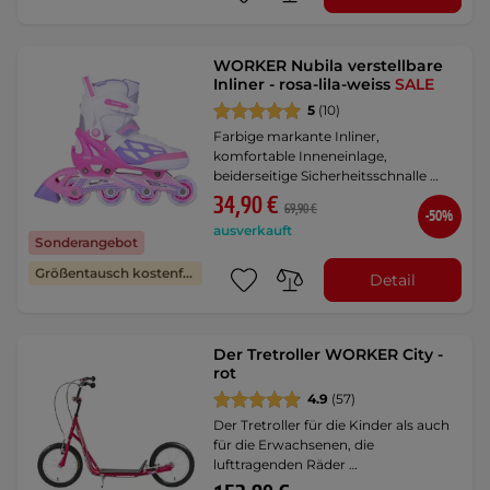
WORKER Nubila verstellbare
Inliner - rosa-lila-weiss
SALE
5
(10)
Farbige markante Inliner,
komfortable Inneneinlage,
beiderseitige Sicherheitsschnalle …
34,90 €
69,90 €
-50%
ausverkauft
Sonderangebot
Größentausch kostenfrei
Detail
Der Tretroller WORKER City -
rot
4.9
(57)
Der Tretroller für die Kinder als auch
für die Erwachsenen, die
lufttragenden Räder …