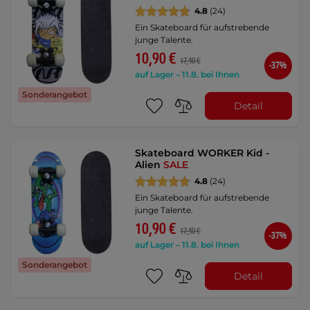
4.8
(24)
Ein Skateboard für aufstrebende
junge Talente.
10,90 €
17,40 €
-37%
auf Lager – 11.8. bei Ihnen
Sonderangebot
Detail
Skateboard WORKER Kid -
Alien
SALE
4.8
(24)
Ein Skateboard für aufstrebende
junge Talente.
10,90 €
17,40 €
-37%
auf Lager – 11.8. bei Ihnen
Sonderangebot
Detail