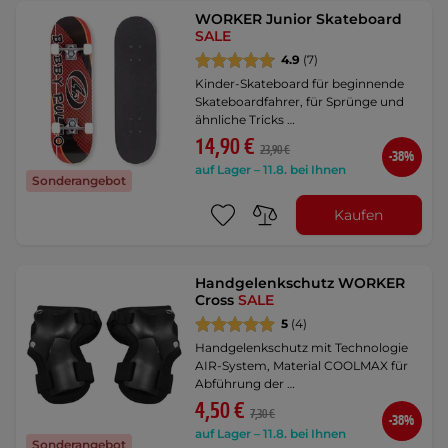
WORKER Junior Skateboard
SALE
4.9
(7)
Kinder-Skateboard für beginnende
Skateboardfahrer, für Sprünge und
ähnliche Tricks …
14,90 €
23,90 €
-38%
auf Lager – 11.8. bei Ihnen
Sonderangebot
Kaufen
Handgelenkschutz WORKER
Cross
SALE
5
(4)
Handgelenkschutz mit Technologie
AIR-System, Material COOLMAX für
Abführung der …
4,50 €
7,30 €
-38%
auf Lager – 11.8. bei Ihnen
Sonderangebot