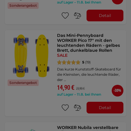
auf Lager – 11.8. bei Ihnen
Sonderangebot
Detail
Das Mini-Pennyboard
WORKER Pico 17" mit den
leuchtenden Rädern - gelbes
Brett, dunkelblaue Rollen
SALE
5
(19)
Das kurze Kunststoff-Skateboard für
die Kleinsten, die leuchtende Räder,
der …
Sonderangebot
14,90 €
23,90 €
-38%
auf Lager – 11.8. bei Ihnen
Detail
WORKER Nubila verstellbare