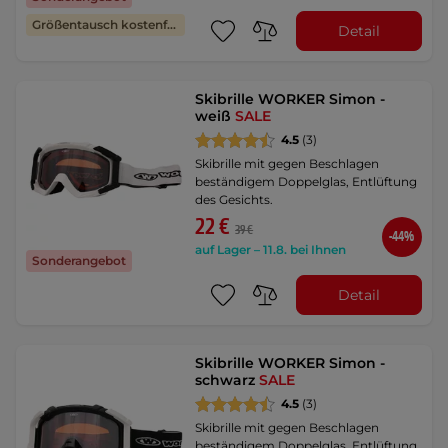
Größentausch kostenfrei
Detail
Skibrille WORKER Simon -
weiß
SALE
4.5
(3)
Skibrille mit gegen Beschlagen
beständigem Doppelglas, Entlüftung
des Gesichts.
22 €
39 €
-44%
auf Lager – 11.8. bei Ihnen
Sonderangebot
Detail
Skibrille WORKER Simon -
schwarz
SALE
4.5
(3)
Skibrille mit gegen Beschlagen
beständigem Doppelglas, Entlüftung