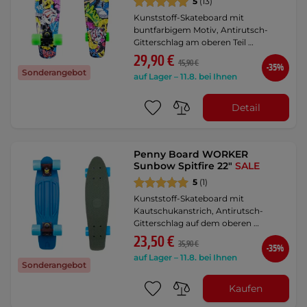
5
(13)
Kunststoff-Skateboard mit
buntfarbigem Motiv, Antirutsch-
Gitterschlag am oberen Teil …
29,90 €
45,90 €
-35%
Sonderangebot
auf Lager – 11.8. bei Ihnen
Detail
Penny Board WORKER
Sunbow Spitfire 22"
SALE
5
(1)
Kunststoff-Skateboard mit
Kautschukanstrich, Antirutsch-
Gitterschlag auf dem oberen …
23,50 €
35,90 €
-35%
auf Lager – 11.8. bei Ihnen
Sonderangebot
Kaufen