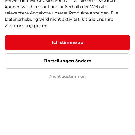
verwenden wir Cookies von Drittanbietern. Dadurch
können wir Ihnen auf und außerhalb der Website
Der Tretroller für die Kinder als auch
für die Erwachsenen, die
relevantere Angebote unserer Produkte anzeigen. Die
lufttragenden Räder …
Datenerhebung wird nicht aktiviert, bis Sie uns Ihre
153,90 €
Zustimmung geben.
ausverkauft
Ich stimme zu
Detail
Einstellungen ändern
Der Tretroller WORKER City -
schwarz-gelb
Nicht zustimmen
4.9
(57)
Der Tretroller für die Kinder als auch
für die Erwachsenen, die
lufttragenden Räder …
153,90 €
ausverkauft
Detail