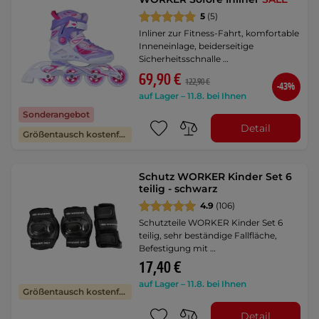
5
(5)
Inliner zur Fitness-Fahrt, komfortable
Inneneinlage, beiderseitige
Sicherheitsschnalle …
69,90 €
122,90 €
-43%
auf Lager – 11.8. bei Ihnen
Sonderangebot
Detail
Größentausch kostenfrei
Schutz WORKER Kinder Set 6
teilig - schwarz
4.9
(106)
Schutzteile WORKER Kinder Set 6
teilig, sehr beständige Fallfläche,
Befestigung mit …
17,40 €
auf Lager – 11.8. bei Ihnen
Größentausch kostenfrei
Detail