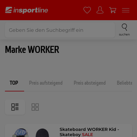
suchen
Marke WORKER
TOP
Preis aufsteigend
Preis absteigend
Beliebtest
Skateboard WORKER Kid -
Skateboy
SALE