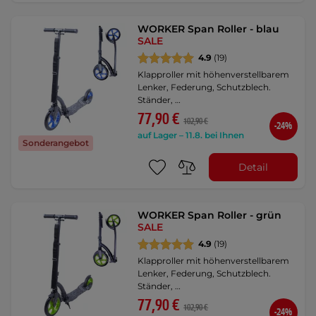
WORKER Span Roller - blau
SALE
4.9
(19)
Klapproller mit höhenverstellbarem
Lenker, Federung, Schutzblech.
Ständer, …
77,90 €
102,90 €
-24%
auf Lager – 11.8. bei Ihnen
Sonderangebot
Detail
WORKER Span Roller - grün
SALE
4.9
(19)
Klapproller mit höhenverstellbarem
Lenker, Federung, Schutzblech.
Ständer, …
77,90 €
102,90 €
-24%