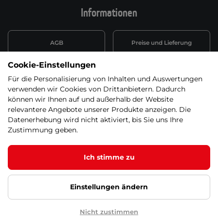
Informationen
AGB
Preise und Lieferung
Cookie-Einstellungen
Informationen nach Art. 13
Datenschutzerklärung
DSGVO
Für die Personalisierung von Inhalten und Auswertungen
verwenden wir Cookies von Drittanbietern. Dadurch
Wiederufsbelehrung mit Link
können wir Ihnen auf und außerhalb der Website
Batterieentsorgung
zum Formular
relevantere Angebote unserer Produkte anzeigen. Die
Datenerhebung wird nicht aktiviert, bis Sie uns Ihre
Informationen zu Elektro-
Zustimmung geben.
Widerruf erklären
und Elektonikgeräten
Ich stimme zu
Einstellungen ändern
© 2026 SEVEN SPORT s.r.o Alle Rechte vorbehalten1
Google Datenschutz
Google Partnerseiten
Cookie-Einstellungen
Nicht zustimmen