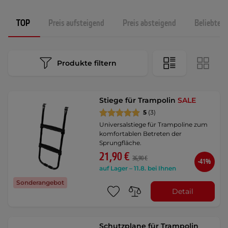
TOP
Preis aufsteigend
Preis absteigend
Beliebtest
Produkte filtern
Stiege für Trampolin
SALE
5
(3)
Universalstiege für Trampoline zum
komfortablen Betreten der
Sprungfläche.
21,90 €
36,90 €
-41%
auf Lager – 11.8. bei Ihnen
Sonderangebot
Detail
Schutzplane für Trampolin