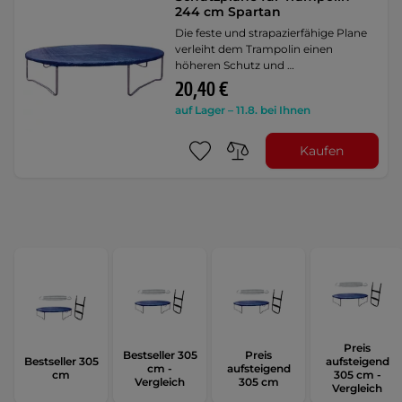
244 cm Spartan
Die feste und strapazierfähige Plane
verleiht dem Trampolin einen
höheren Schutz und …
20,40 €
auf Lager – 11.8. bei Ihnen
Kaufen
Preis
Bestseller 305
Preis
Bestseller 305
aufsteigend
cm -
aufsteigend
cm
305 cm -
Vergleich
305 cm
Vergleich