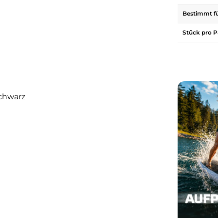
Bestimmt f
Stűck pro 
 schwarz