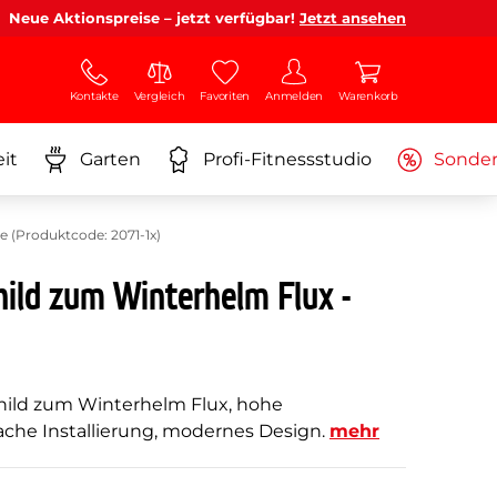
Neue Aktionspreise – jetzt verfügbar!
Jetzt ansehen
Kontakte
Vergleich
Favoriten
Anmelden
Warenkorb
it
Garten
Profi-Fitnessstudio
Sonde
 (Produktcode: 2071-1x)
ld zum Winterhelm Flux -
hild zum Winterhelm Flux, hohe
fache Installierung, modernes Design.
mehr