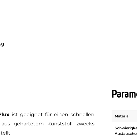
ng
Parame
Flux
ist geeignet für einen schnellen
Material
 aus gehärtetem Kunststoff zwecks
Schwierigke
ellt.
Austausche