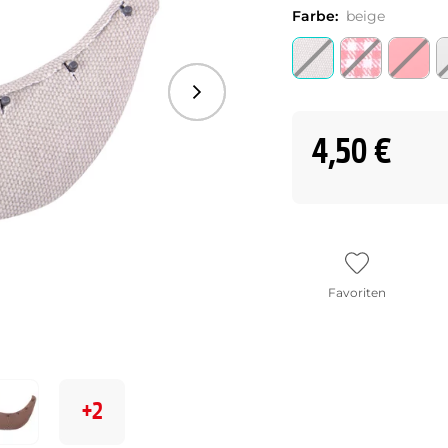
Farbe:
beige
Folgend
4,50 €
Favoriten
+2