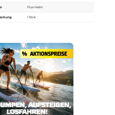
ür
Flux Helm
Packung
1 Stck.