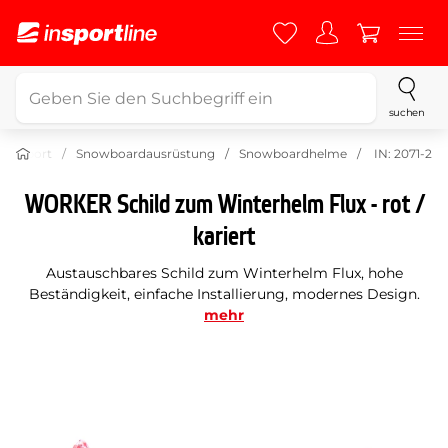
suchen
tersport
Snowboardausrüstung
Snowboardhelme
IN: 2071-2
WORKER Schild zum Winterhelm Flux - rot /
kariert
Austauschbares Schild zum Winterhelm Flux, hohe
Beständigkeit, einfache Installierung, modernes Design.
mehr