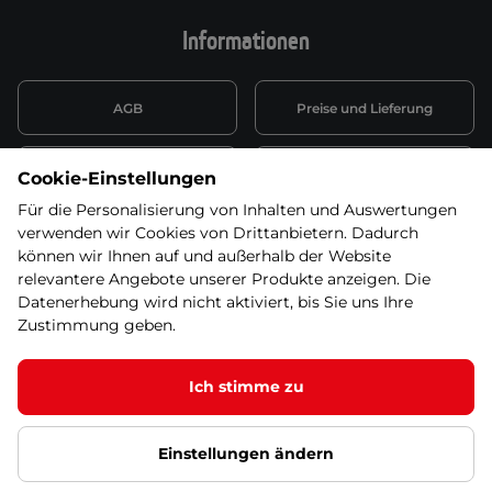
Informationen
AGB
Preise und Lieferung
Informationen nach Art. 13
Datenschutzerklärung
Cookie-Einstellungen
DSGVO
Für die Personalisierung von Inhalten und Auswertungen
verwenden wir Cookies von Drittanbietern. Dadurch
Wiederufsbelehrung mit Link
Batterieentsorgung
zum Formular
können wir Ihnen auf und außerhalb der Website
relevantere Angebote unserer Produkte anzeigen. Die
Informationen zu Elektro-
Datenerhebung wird nicht aktiviert, bis Sie uns Ihre
Widerruf erklären
und Elektonikgeräten
Zustimmung geben.
Ich stimme zu
Dieses Produkt ist nicht mehr in unserem
Angebot. Wählen Sie bitte eine der Alternativen
© 2026 SEVEN SPORT s.r.o Alle Rechte vorbehalten1
unten!
Einstellungen ändern
Datenschutzgrundsätze
Google Datenschutz
Google
Partnerseiten
Cookie-Einstellungen