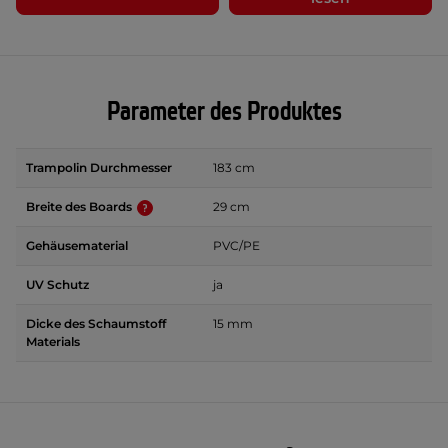
Parameter des Produktes
Trampolin Durchmesser
183 cm
Breite des Boards
29 cm
Gehäusematerial
PVC/PE
UV Schutz
ja
Dicke des Schaumstoff
15 mm
Materials