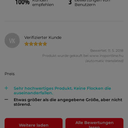
Kunden
bewertungen von
100%
3
empfehlen
Benutzern
Verifizierter Kunde
VK
Bewertet: 11. 5. 2018
Produkt wurde gekauft bei www.insportline.hu
(automatic translated)
Preis
Sehr hochwertiges Produkt. Keine Flocken die
auseinanderfallen.
Etwas größer als die angegebene Größe, aber nicht
störend.
Alle Bewertungen
Weitere laden
lesen