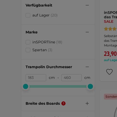
Verfügbarkeit
inSPOR
auf Lager
(20)
das Tr
SALE
Marke
Selbstä
das Tram
inSPORTline
(18)
Montage
Spartan
(3)
23,90
auf Lage
Trampolin Durchmesser
cm
-
cm
Sonder
Breite des Boards