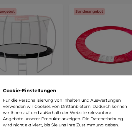
angebot
Sonderangebot
bdeckung für Trampolin
Federabdeckung für Tramp
Cookie-Einstellungen
Tline Flea PRO 430 cm
183 cm - rot
SALE
Für die Personalisierung von Inhalten und Auswertungen
5
(2)
verwenden wir Cookies von Drittanbietern. Dadurch können
e Federschutzabdeckung für
Separater Federschutz für Trampo
in 430 cm Flea PRO.
wir Ihnen auf und außerhalb der Website relevantere
einfache und schnelle Montage, 
Angebote unserer Produkte anzeigen. Die Datenerhebung
vor …
wird nicht aktiviert, bis Sie uns Ihre Zustimmung geben.
 €
19,90 €
79,90 €
33,60 €