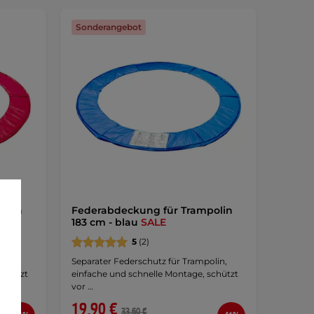
Sonderangebot
olin
Federabdeckung für Trampolin
183 cm - blau
SALE
5
(2)
lin,
Separater Federschutz für Trampolin,
schützt
einfache und schnelle Montage, schützt
vor …
19,90 €
33,60 €