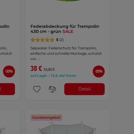
olin
Federabdeckung für Trampolin
430 cm - grün
SALE
5
(2)
lin,
Separater Federschutz für Trampolin,
schützt
einfache und schnelle Montage, schützt
vor …
38 €
54,50 €
-30%
-30%
auf Lager – 12.8. bei Ihnen
l
Detail
Sonderangebot