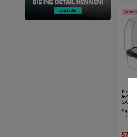
Sonder
Federa
inSPOR
SALE
Separat
Trampol
57,90