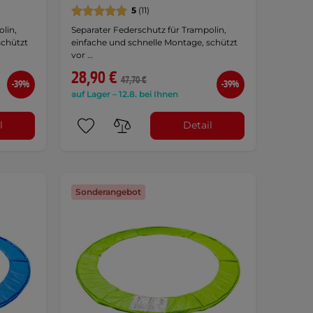
5
(11)
lin,
Separater Federschutz für Trampolin,
schützt
einfache und schnelle Montage, schützt
vor …
28,90 €
47,70 €
-39%
-39%
auf Lager – 12.8. bei Ihnen
l
Detail
Sonderangebot