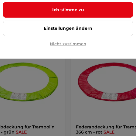
-28%
r – 12.8. bei Ihnen
auf Lager – 12.8. bei Ihnen
Ich stimme zu
Kaufen
Detai
Einstellungen ändern
Nicht zustimmen
angebot
Sonderangebot
bdeckung für Trampolin
Federabdeckung für Tramp
 - grün
SALE
366 cm - rot
SALE