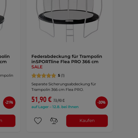
olin
Federabdeckung für Trampolin
 cm
inSPORTline Flea PRO 366 cm
SALE
ampolin
5
(1)
Separate Sicherungsabdeckung für
Trampolin 366 cm Flea PRO.
51,90 €
73,90 €
-21%
-30%
auf Lager – 12.8. bei Ihnen
n
Kaufen