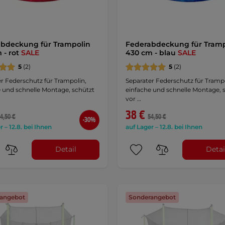
bdeckung für Trampolin
Federabdeckung für Tramp
 - rot
SALE
430 cm - blau
SALE
5
(2)
5
(2)
r Federschutz für Trampolin,
Separater Federschutz für Trampo
e und schnelle Montage, schützt
einfache und schnelle Montage, 
vor …
38 €
4,50 €
54,50 €
-30%
r – 12.8. bei Ihnen
auf Lager – 12.8. bei Ihnen
Detail
Detai
angebot
Sonderangebot