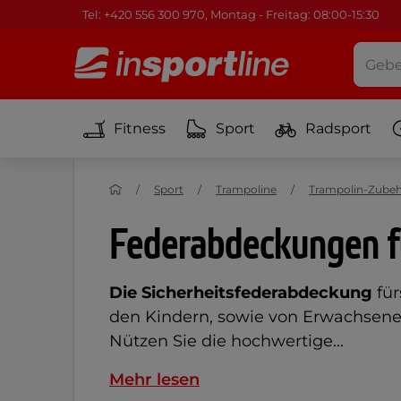
Tel: +420 556 300 970, Montag - Freitag: 08:00-15:30
Fitness
Sport
Radsport
Sport
Trampoline
Trampolin-Zube
Federabdeckungen f
Die Sicherheitsfederabdeckung
für
den Kindern, sowie von Erwachsenen
Nützen Sie die hochwertige...
Mehr lesen