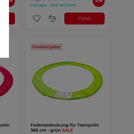
-41%
-41%
auf Lager – 12.8. bei Ihnen
l
Detail
Sonderangebot
olin
Federabdeckung für Trampolin
366 cm - grün
SALE