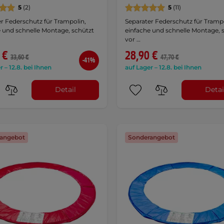
5
(2)
5
(11)
r Federschutz für Trampolin,
Separater Federschutz für Trampo
e und schnelle Montage, schützt
einfache und schnelle Montage, 
vor …
 €
28,90 €
33,60 €
47,70 €
-41%
r – 12.8. bei Ihnen
auf Lager – 12.8. bei Ihnen
Detail
Detai
angebot
Sonderangebot