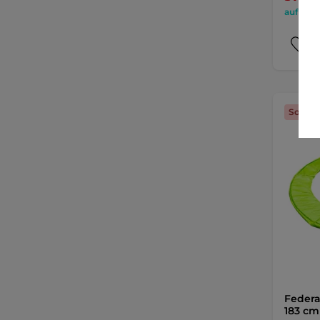
auf Lage
Sonder
Federa
183 cm