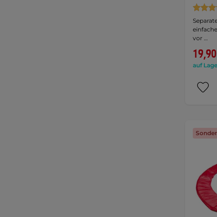
Separate
einfach
vor …
19,90
auf Lage
Sonder