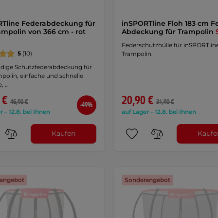
Tline Federabdeckung für
inSPORTline Floh 183 cm F
ampolin von 366 cm - rot
Abdeckung für Trampolin
Federschutzhülle für inSPORTlin
5
(10)
Trampolin.
ndige Schutzfederabdeckung für
polin, einfache und schnelle
, …
 €
20,90 €
46,90 €
31,90 €
-49%
r – 12.8. bei Ihnen
auf Lager – 12.8. bei Ihnen
Kaufen
Kaufe
angebot
Sonderangebot