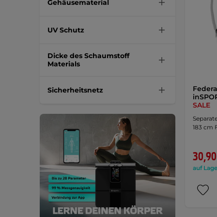
Gehäusematerial
UV Schutz
Dicke des Schaumstoff
Materials
Federa
Sicherheitsnetz
inSPOR
SALE
Separat
183 cm 
30,90
auf Lage