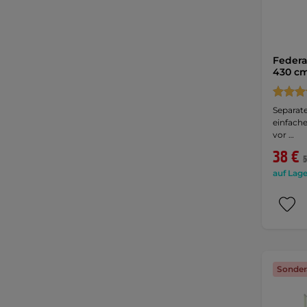
Federa
430 cm
Separate
einfach
vor …
38 €
5
auf Lage
Sonder