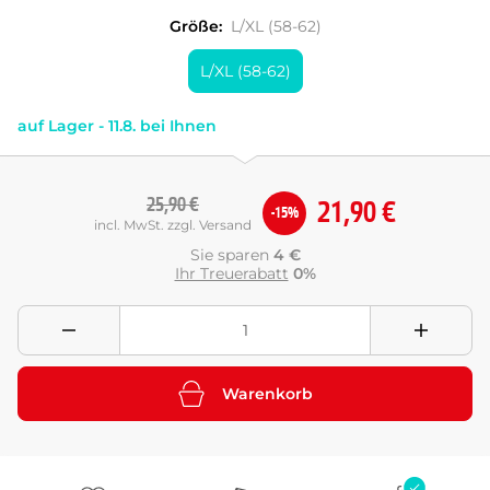
Größe:
L/XL (58-62)
L/XL (58-62)
auf Lager - 11.8. bei Ihnen
25,90 €
21,90 €
-15%
incl. MwSt. zzgl. Versand
Sie sparen
4 €
Ihr Treuerabatt
0%
Warenkorb