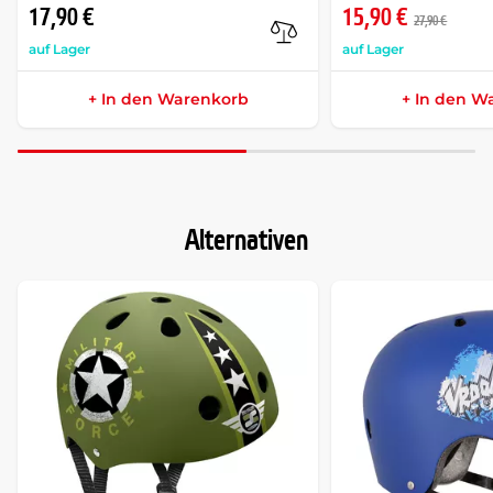
17,90 €
15,90 €
27,90 €
auf Lager
auf Lager
+ In den Warenkorb
+ In den W
Alternativen