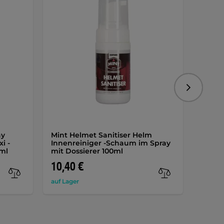
Folgend
ay
Mint Helmet Sanitiser Helm
Helmi
i -
Innenreiniger -Schaum im Spray
Desin
 ml
mit Dossierer 100ml
Interi
10,40 €
15,4
auf Lager
auf Lag