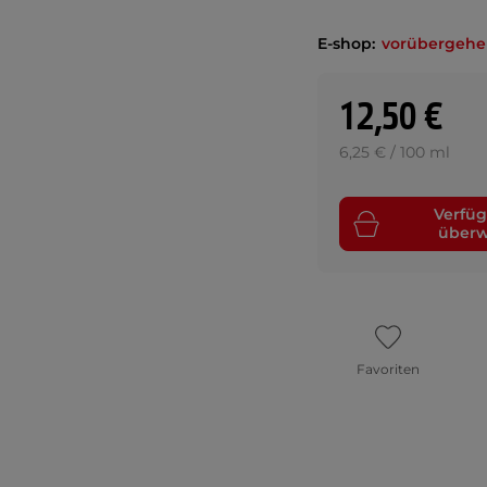
E-shop:
vorübergehe
12,50 €
6,25 € / 100 ml
Verfüg
über
Favoriten