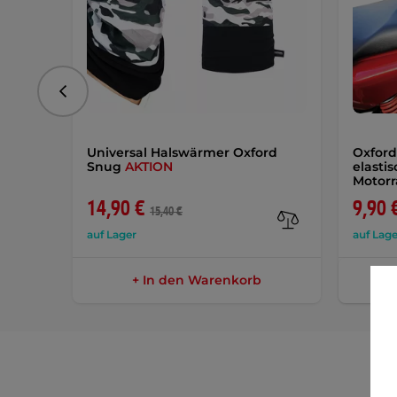
vorhergehend
Universal Halswärmer Oxford
Oxford
Snug
AKTION
elasti
Motor
14,90 €
9,90 
15,40 €
auf Lager
auf Lage
+ In den Warenkorb