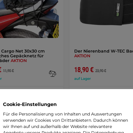
 Cargo Net 30x30 cm
Der Nierenband W-TEC Ba
sches Gepäcknetz für
AKTION
räder
AKTION
€
18,90 €
11,90 €
23,90 €
r
auf Lager
+ In den Warenkorb
+ In den Warenkorb
Cookie-Einstellungen
Für die Personalisierung von Inhalten und Auswertungen
verwenden wir Cookies von Drittanbietern. Dadurch können
wir Ihnen auf und außerhalb der Website relevantere
Angebote unserer Produkte anzeigen. Die Datenerhebung