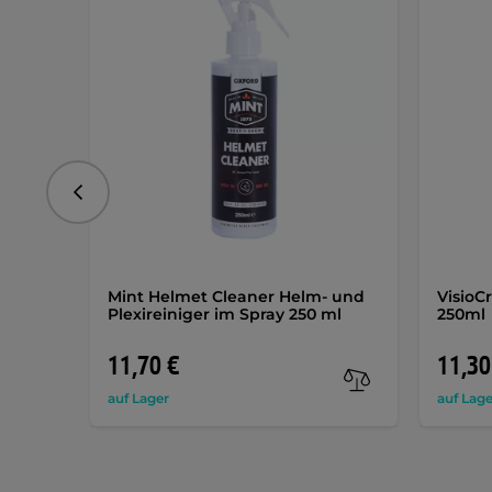
vorhergehend
Mint Helmet Cleaner Helm- und
VisioCr
Plexireiniger im Spray 250 ml
250ml
11,70 €
11,30
auf Lager
auf Lage