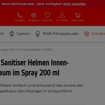
Neue Aktionspreise – jetzt verfügbar!
Jetzt ansehen
Kontakte
Vergleich
Favoriten
Anmelden
Warenkorb
it
Garten
Profi-Fitnessstudio
Sonde
m Spray 200 ml (Produktcode: MT300)
Sanitiser Helmen Innen-
haum im Spray 200 ml
nfiziert einfach und schonend das Innere der
pplikator den Reiniger in Schaumform