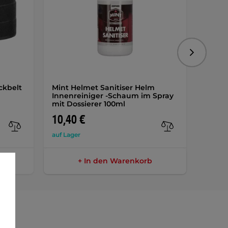
Folgend
ckbelt
Mint Helmet Sanitiser Helm
NanoC
Innenreiniger -Schaum im Spray
Beschl
mit Dossierer 100ml
10,40 €
8,30 
auf Lager
auf Lag
+ In den Warenkorb