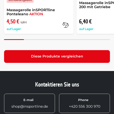
Massagerolle inSP
200 mit Getriebe
Massagerolle inSPORTline
Ponteleano
AKTION
4,50 €
6,40 €
6,80 €
auf Lager
auf Lager
Diese Produkte vergleichen
Kontaktieren Sie uns
E-mail
Phone
shop@insportline.de
+420 556 300 970