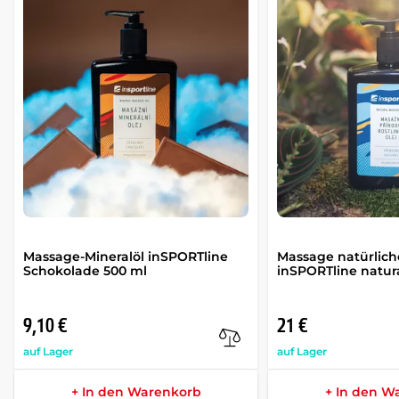
Massage-Mineralöl inSPORTline
Massage natürlich
Schokolade 500 ml
inSPORTline natur
9,10 €
21 €
auf Lager
auf Lager
+ In den Warenkorb
+ In den W