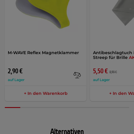
M-WAVE Reflex Magnetklammer
Antibeschlagtuch 
Streep für Brille
A
2,90 €
5,50 €
8,90 €
auf Lager
auf Lager
+ In den Warenkorb
+ In den W
Alternativen