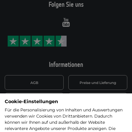
Folgen Sie uns
Youtube
Informationen
AGB
Preise und Lieferung
Informationen nach Art. 13
Datenschutzerklärung
Cookie-Einstellungen
DSGVO
Für die Personalisierung von Inhalten und Auswertungen
verwenden wir Cookies von Drittanbietern. Dadurch
Wiederufsbelehrung mit Link
Batterieentsorgung
zum Formular
können wir Ihnen auf und außerhalb der Website
relevantere Angebote unserer Produkte anzeigen. Die