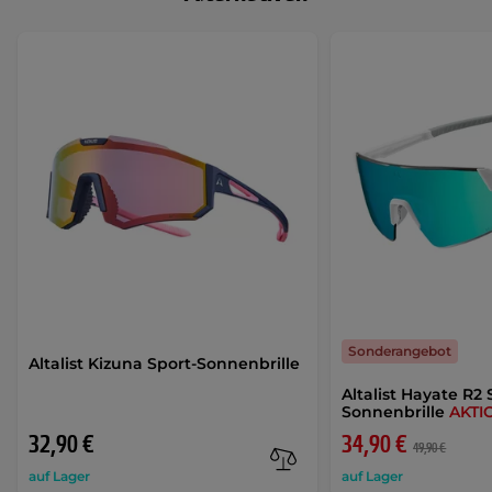
Sonderangebot
Altalist Kizuna Sport-Sonnenbrille
Altalist Hayate R2 
Sonnenbrille
AKTI
32,90 €
34,90 €
49,90 €
auf Lager
auf Lager