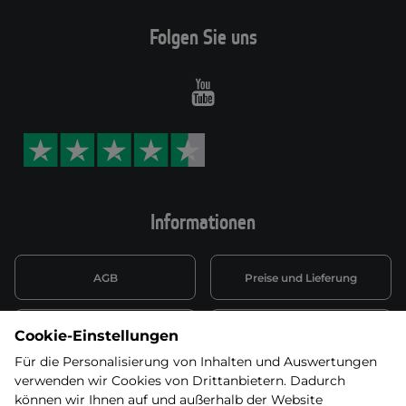
Folgen Sie uns
Youtube
Informationen
AGB
Preise und Lieferung
Informationen nach Art. 13
Datenschutzerklärung
Cookie-Einstellungen
DSGVO
Für die Personalisierung von Inhalten und Auswertungen
verwenden wir Cookies von Drittanbietern. Dadurch
Wiederufsbelehrung mit Link
Batterieentsorgung
zum Formular
können wir Ihnen auf und außerhalb der Website