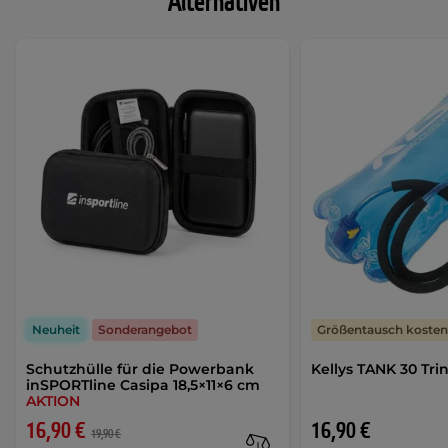
Alternativen
Neuheit
Sonderangebot
Größentausch kostenf
Schutzhülle für die Powerbank
Kellys TANK 30 Tri
inSPORTline Casipa 18,5×11×6 cm
AKTION
16,90 €
16,90 €
19,90 €