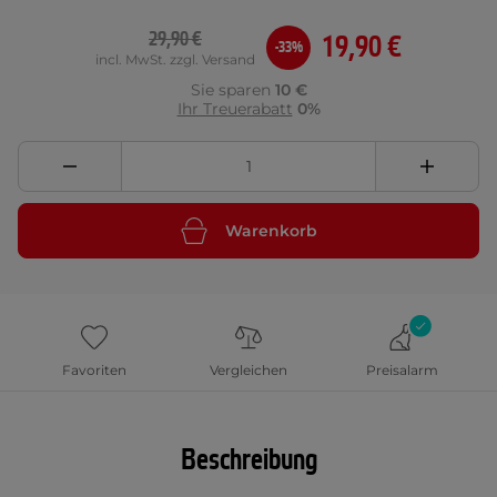
29,90 €
19,90 €
-33%
incl. MwSt. zzgl. Versand
Sie sparen
10 €
Ihr Treuerabatt
0%
Warenkorb
Favoriten
Vergleichen
Preisalarm
Beschreibung