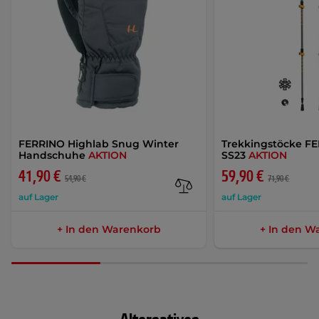
FERRINO Highlab Snug Winter
Trekkingstöcke FE
Handschuhe
AKTION
SS23
AKTION
41,90 €
59,90 €
54,90 €
71,90 €
auf Lager
auf Lager
+ In den Warenkorb
+ In den W