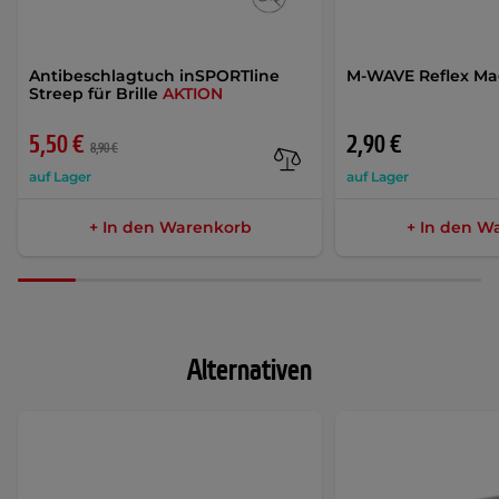
Antibeschlagtuch inSPORTline
M-WAVE Reflex M
Streep für Brille
AKTION
5,50 €
2,90 €
8,90 €
auf Lager
auf Lager
+ In den Warenkorb
+ In den W
Alternativen