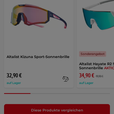
Sonderangebot
Altalist Kizuna Sport-Sonnenbrille
Altalist Hayate R2 
Sonnenbrille
AKTI
32,90 €
34,90 €
49,90 €
auf Lager
auf Lager
Diese Produkte vergleichen