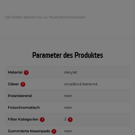
Die Bilder dienen nur zu Illustrationszwecken.
Parameter des Produktes
Material
Akrylat
Gläser
zrcadlová barevná
Polarisierend
nein
Fotochromatisch
nein
Filter Kategorien
3
Gummierte Nasenpads
nein