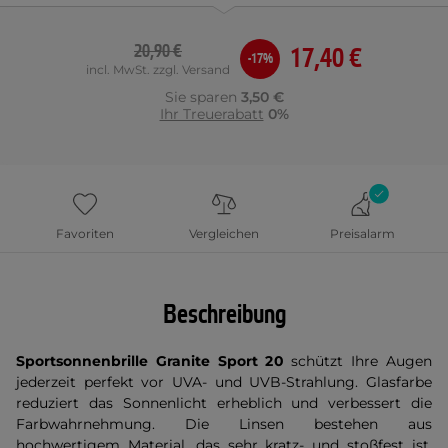
20,90 €
17,40 €
-17%
incl. MwSt. zzgl. Versand
Sie sparen
3,50 €
Ihr Treuerabatt
0%
Favoriten
Vergleichen
Preisalarm
Beschreibung
Sportsonnenbrille Granite Sport 20
schützt Ihre Augen
jederzeit perfekt vor UVA- und UVB-Strahlung. Glasfarbe
reduziert das Sonnenlicht erheblich und verbessert die
Farbwahrnehmung. Die Linsen bestehen aus
hochwertigem Material, das sehr kratz- und stoßfest ist.