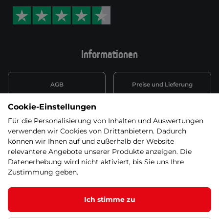
Informationen
AGB
Preise und Lieferung
Cookie-Einstellungen
Informationen nach Art. 13
Datenschutzerklärung
DSGVO
Für die Personalisierung von Inhalten und Auswertungen
verwenden wir Cookies von Drittanbietern. Dadurch
Wiederufsbelehrung mit Link
können wir Ihnen auf und außerhalb der Website
Batterieentsorgung
zum Formular
relevantere Angebote unserer Produkte anzeigen. Die
Datenerhebung wird nicht aktiviert, bis Sie uns Ihre
Informationen zu Elektro-
Zustimmung geben.
Widerruf erklären
und Elektonikgeräten
Ich stimme zu
Dieses Produkt ist nicht mehr in unserem
Angebot. Wählen Sie bitte eine der Alternativen