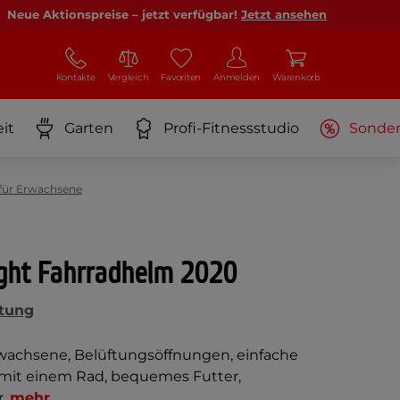
Neue Aktionspreise – jetzt verfügbar!
Jetzt ansehen
Kontakte
Vergleich
Favoriten
Anmelden
Warenkorb
it
Garten
Profi-Fitnessstudio
Sonde
für Erwachsene
ight Fahrradhelm 2020
tung
wachsene, Belüftungsöffnungen, einfache
it einem Rad, bequemes Futter,
r.
mehr