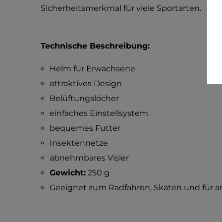
Sicherheitsmerkmal für viele Sportarten.
Technische Beschreibung:
Helm für Erwachsene
attraktives Design
Belüftungslöcher
einfaches Einstellsystem
bequemes Futter
Insektennetze
abnehmbares Visier
Gewicht:
250 g
Geeignet zum Radfahren, Skaten und für a