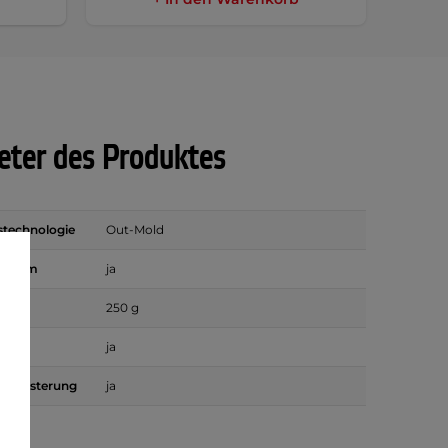
ter des Produktes
stechnologie
Out-Mold
System
ja
250 g
ja
 Polsterung
ja