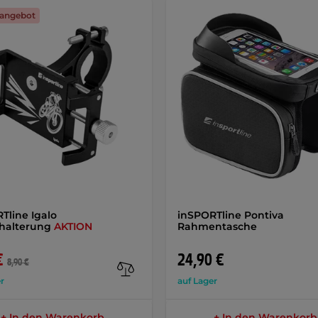
angebot
Tline Igalo
inSPORTline Pontiva
halterung
AKTION
Rahmentasche
€
24,90 €
8,90 €
r
auf Lager
+ In den Warenkorb
+ In den Warenkorb