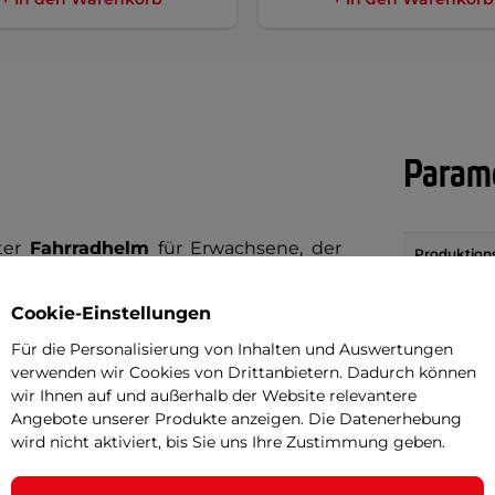
Parame
hter
Fahrradhelm
für Erwachsene, der
Produktion
 geeignet ist. Die perfekte Abfuhr
MicroShift 
Cookie-Einstellungen
tungslöcher gewährleistet, die sich
Gewicht (g)
heit wird durch festes Material und
Für die Personalisierung von Inhalten und Auswertungen
verwenden wir Cookies von Drittanbietern. Dadurch können
et. Der Vorteil ist die komfortable
Ventilation
wir Ihnen auf und außerhalb der Website relevantere
gen Komfort garantiert. Die Größe des
Angebote unserer Produkte anzeigen. Die Datenerhebung
Abnehmbare
wird nicht aktiviert, bis Sie uns Ihre Zustimmung geben.
auf der Rückseite eingestellt werden.
Straight Radhelm zu
einem idealen