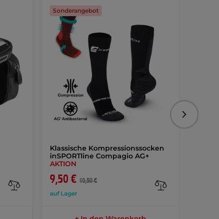
Sonderangebot
Folgend
Klassische Kompressionssocken
Nutre
inSPORTline Compagio AG+
2000 
AKTION
9,50 €
8,30 
10,50 €
auf Lager
auf Lag
+ In den Warenkorb