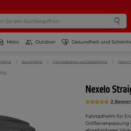
Moto
Outdoor
Gesundheit und Schönhe
Helme
Sporthelme
Fahrradhelme und Skatehelme
Helme 
755)
Nexelo Stra
2 Bewer
Fahrradhelm für Er
Größenanpassung m
abnehmbares Visie