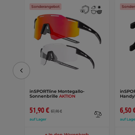
Sonderangebot
Sonder
vorhergehend
inSPORTline Montegallo-
inSPOR
Sonnenbrille
AKTION
Handy
51,90 €
6,50 
67,90 €
auf Lager
auf Lage
+ In den Warenkorb