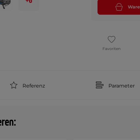
+6
Ware
Favoriten
Referenz
Parameter
eren: