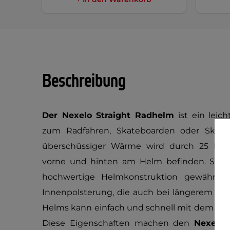
Beschreibung
Der Nexelo Straight Radhelm
ist ein leic
zum Radfahren, Skateboarden oder Skaten
überschüssiger Wärme wird durch 25 Belüf
vorne und hinten am Helm befinden. Sicher
hochwertige Helmkonstruktion gewährleist
Innenpolsterung, die auch bei längerem Tra
Helms kann einfach und schnell mit dem Rad 
Diese Eigenschaften machen den
Nexelo 