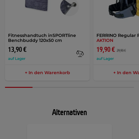
Fitnesshandtuch inSPORTline
FERRINO Regular 
Benchbuddy 120x50 cm
AKTION
13,90 €
19,90 €
29,90 €
auf Lager
auf Lager
+ In den Warenkorb
+ In den W
Alternativen