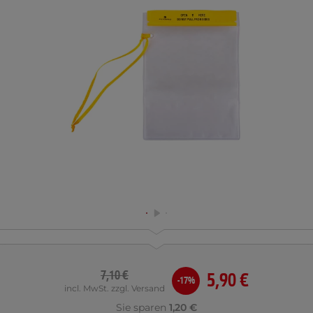
7,10 €
5,90 €
-17%
incl. MwSt. zzgl. Versand
Sie sparen
1,20 €