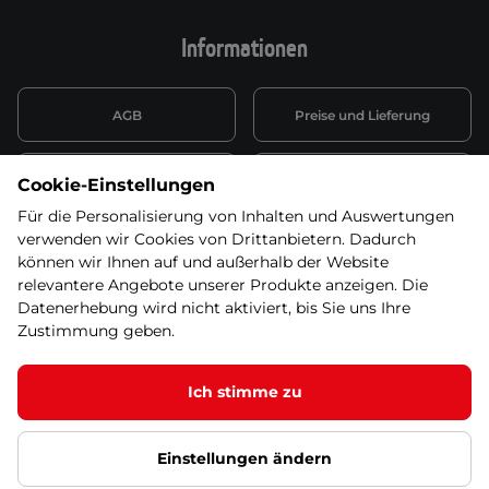
Informationen
AGB
Preise und Lieferung
Informationen nach Art. 13
Datenschutzerklärung
Cookie-Einstellungen
DSGVO
Für die Personalisierung von Inhalten und Auswertungen
verwenden wir Cookies von Drittanbietern. Dadurch
Wiederufsbelehrung mit Link
Batterieentsorgung
zum Formular
können wir Ihnen auf und außerhalb der Website
relevantere Angebote unserer Produkte anzeigen. Die
Informationen zu Elektro-
Datenerhebung wird nicht aktiviert, bis Sie uns Ihre
Widerruf erklären
und Elektonikgeräten
Zustimmung geben.
Ich stimme zu
Dieses Produkt ist nicht mehr in unserem
Angebot. Wählen Sie bitte eine der Alternativen
© 2026 SEVEN SPORT s.r.o Alle Rechte vorbehalten1
unten!
Einstellungen ändern
Datenschutzgrundsätze
Google Datenschutz
Google
Partnerseiten
Cookie-Einstellungen