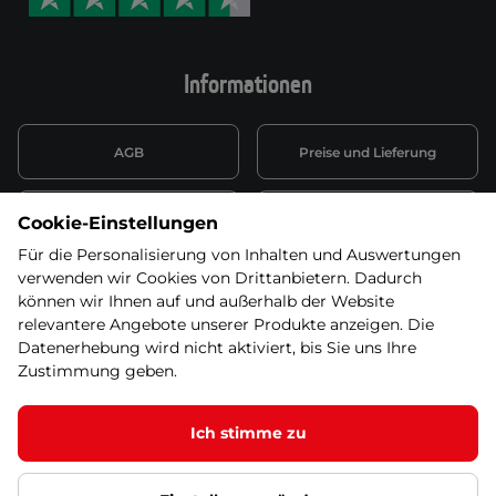
Informationen
AGB
Preise und Lieferung
Informationen nach Art. 13
Datenschutzerklärung
Cookie-Einstellungen
DSGVO
Für die Personalisierung von Inhalten und Auswertungen
verwenden wir Cookies von Drittanbietern. Dadurch
Wiederufsbelehrung mit Link
Batterieentsorgung
zum Formular
können wir Ihnen auf und außerhalb der Website
relevantere Angebote unserer Produkte anzeigen. Die
Informationen zu Elektro-
Datenerhebung wird nicht aktiviert, bis Sie uns Ihre
Widerruf erklären
und Elektonikgeräten
Zustimmung geben.
Ich stimme zu
Dieses Produkt ist nicht mehr in unserem
Angebot. Wählen Sie bitte eine der Alternativen
© 2026 SEVEN SPORT s.r.o Alle Rechte vorbehalten1